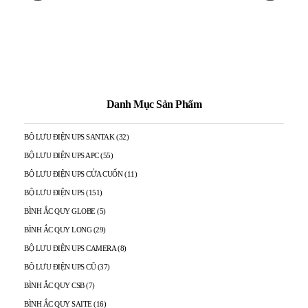
Danh Mục Sản Phẩm
BỘ LƯU ĐIỆN UPS SANTAK
(32)
BỘ LƯU ĐIỆN UPS APC
(55)
BỘ LƯU ĐIỆN UPS CỬA CUỐN
(11)
BỘ LƯU ĐIỆN UPS
(151)
BÌNH ẮC QUY GLOBE
(5)
BÌNH ẮC QUY LONG
(29)
BỘ LƯU ĐIỆN UPS CAMERA
(8)
BỘ LƯU ĐIỆN UPS CŨ
(37)
BÌNH ẮC QUY CSB
(7)
BÌNH ẮC QUY SAITE
(16)