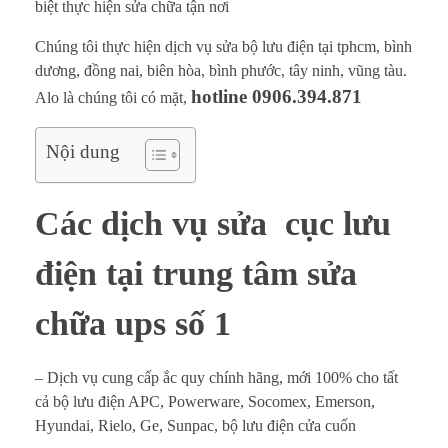
a
biệt thực hiện sửa chữa tận nơi
b
Chúng tôi thực hiện dịch vụ sửa bộ lưu điện tại tphcm, bình
dương, đồng nai, biên hòa, bình phước, tây ninh, vũng tàu.
ộ
hotline 0906.394.871
Alo là chúng tôi có mặt,
l
Nội dung
ư
u
Các dịch vụ sửa cục lưu
đ
điện tại trung tâm sửa
i
chữa ups số 1
ệ
n
– Dịch vụ cung cấp ắc quy chính hãng, mới 100% cho tất
cả bộ lưu điện APC, Powerware, Socomex, Emerson,
Hyundai, Rielo, Ge, Sunpac, bộ lưu điện cửa cuốn