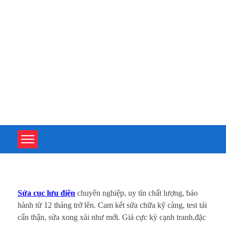
TOÀN TÂM UPS - CHUYÊN SỬA CHỮA BỘ LƯU ĐIỆN UPS
TOÀN TÂM UPS - CHUYÊN SỬA CHỮA BỘ LƯU ĐIỆN UPS
S
Sửa cục lưu điện
chuyên nghiệp, uy tín chất lượng, bảo
ử
hành từ 12 tháng trở lên. Cam kết sửa chữa kỹ càng, test tải
cẩn thận, sửa xong xài như mới. Giá cực kỳ cạnh tranh,đặc