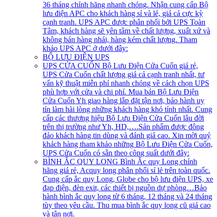
36 tháng chính hãng nhanh chóng. Nhận cung cấp Bộ
lưu điện APC cho khách hàng sỉ và lẻ, giá cả cực kỳ
cạnh tranh. UPS APC được phân phối bởi UPS Toàn
Tâm, khách hàng sẽ yên tâm về chất lượng, xuất xứ và
không bán hàng nhái, hàng kém chất lượng. Tham
khảo UPS APC ở dưới đây:
BỘ LƯU ĐIỆN UPS
UPS CỬA CUỐN
Bộ Lưu Điện Cửa Cuốn giá rẻ,
UPS Cửa Cuốn chất lượng giá cả cạnh tranh nhất, tư
vấn kỹ thuật miễn phí nhanh chóng về cách chọn UPS
phù hợp với cửa và chi phí. Mua bán Bộ Lưu Điện
Cửa Cuốn Yh giao hàng lắp đặt tận nơi, bảo hành uy
tín làm hài lòng những khách hàng khó tính nhất. Cung
cấp các thương hiệu Bộ Lưu Điện Cửa Cuốn lâu đời
trên thị trường như Yh, HD,….Sản phẩm được đông
đảo khách hàng tin dùng và đánh giá cao. Xin mời quý
khách hàng tham khảo những Bộ Lưu Điện Cửa Cuốn,
UPS Cửa Cuốn có sẵn theo công suất dưới đây:
BÌNH ẮC QUY LONG
Bình Ắc quy Long chính
hãng giá rẻ, Acquy long phân phối sỉ lẻ trên toàn quốc.
Cung cấp ắc quy Long, Globe cho bộ lưu điện UPS, xe
đạp điện, đèn exit, các thiết bị nguồn dự phòng…Bảo
hành bình ắc quy long từ 6 tháng, 12 tháng và 24 tháng
tùy theo yêu cầu. Thu mua bình ắc quy long cũ giá cao
và tận nơi.