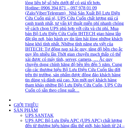
lòng liên hệ số bên dưới để có giá tốt hơn.
Hotline: 0906 394 871 – 097 978 01 09
(Zalo/Viber/Telegram) Nhà Sản Xuất Bộ Lưu Điện
Cửa Cuốn giá rẻ, UPS Cửa Cuốn chất lượng giá cả
cạnh tranh nhất, tư vấn kỹ thuật miễn phí nhanh chóng
về cách chọn UPS phù hợp với cửa và chi phí. Mua
bán Bộ Lưu Điện Cửa Cuốn IHTECH giao hàng lắp
đặt tận nơi, bảo hành uy tín làm hài lòng những khách
hàng khó tính nhất. Những tính năng ưu việt của
IHTECH: Tự động nạp xả ắc quy, tăng độ bền cho ắc
quy lên nhiều lần Thời gian chuyển mạch thấp có thể
xài được có máy tính, server, camera, … Ắc quy
chuyên dụng chính hãng độ bền lên đến 5 năm. Cung
cấp các thương hiệu Bộ Lưu Điện Cửa Cuốn lâu đời
trên thị trường, sản phẩm được đông đảo khách hàng
tin dùng và đánh giá cao. Xin mời quý khách hàng
tham khảo những Bộ Lưu Điện Cửa Cuốn, UPS Cửa
Cuốn có sẵn theo công suất…
GIỚI THIỆU
SẢN PHẨM
UPS SANTAK
UPS APC
Bộ Lưu Điện APC (UPS APC) chất lượng
đến từ thương hiệu hàng đầu thế giới, bảo hành từ 24 –