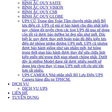
BÌNH ẮC QUY SAITE
BÌNH ẮC QUY VISION
BÌNH ẮC QUY CSB
BÌNH ẮC QUY GLOBE
UPS CŨ
Trung tâm Toàn Tâm chuyên phân phối Bộ
lưu điện cũ, UPS cũ giá rẻ bảo hành chu đáo nhất hiện
nay, chúng tôi tuyển chọn các loại UPS đã qua sử dụng
còn tốt và được bảo dưỡng lại đẹp gần như mới. Đặc
biệt ắc quy được thay mới hoàn toàn đủ điều kiện lưu
điện dự phòng tương đương UPS mới. UPS cũ nhưng
được bảo hành giống như sản phẩm mới, hư hỏng
trong thời gian bảo hành được thay thế sửa chữa linh
kiện miễn phí trong thời gian nhanh chóng nhất. Dưới
đây là những Model đang rất được nhiều người sử
dụng lựa chọn thay vì mua UPS mới với chi phí lớn
hơn rất nhiều.
UPS CAMERA
Nhà phân phối Bộ Lưu Điện UPS
Camera hàng đầu tại TPHCM.
DỊCH VỤ
DICH VU UPS
LIÊN HỆ
TUYỂN DỤNG
open
open