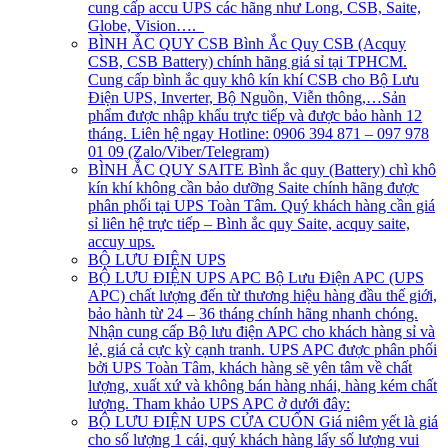
cung cấp accu UPS các hãng như Long, CSB, Saite,
Globe, Vision….
BÌNH ẮC QUY CSB
Bình Ắc Quy CSB (Acquy
CSB, CSB Battery) chính hãng giá sỉ tại TPHCM.
Cung cấp bình ắc quy khô kín khí CSB cho Bộ Lưu
Điện UPS, Inverter, Bộ Nguồn, Viễn thông,…Sản
phẩm được nhập khẩu trực tiếp và được bảo hành 12
tháng. Liên hệ ngay Hotline: 0906 394 871 – 097 978
01 09 (Zalo/Viber/Telegram)
BÌNH ẮC QUY SAITE
Bình ắc quy (Battery) chì khô
kín khí không cần bảo dưỡng Saite chính hãng được
phân phối tại UPS Toàn Tâm. Quý khách hàng cần giá
sỉ liên hệ trực tiếp – Bình ắc quy Saite, acquy saite,
accuy ups.
BỘ LƯU ĐIỆN UPS
BỘ LƯU ĐIỆN UPS APC
Bộ Lưu Điện APC (UPS
APC) chất lượng đến từ thương hiệu hàng đầu thế giới,
bảo hành từ 24 – 36 tháng chính hãng nhanh chóng.
Nhận cung cấp Bộ lưu điện APC cho khách hàng sỉ và
lẻ, giá cả cực kỳ cạnh tranh. UPS APC được phân phối
bởi UPS Toàn Tâm, khách hàng sẽ yên tâm về chất
lượng, xuất xứ và không bán hàng nhái, hàng kém chất
lượng. Tham khảo UPS APC ở dưới đây:
BỘ LƯU ĐIỆN UPS CỬA CUỐN
Giá niêm yết là giá
cho số lượng 1 cái, quý khách hàng lấy số lượng vui