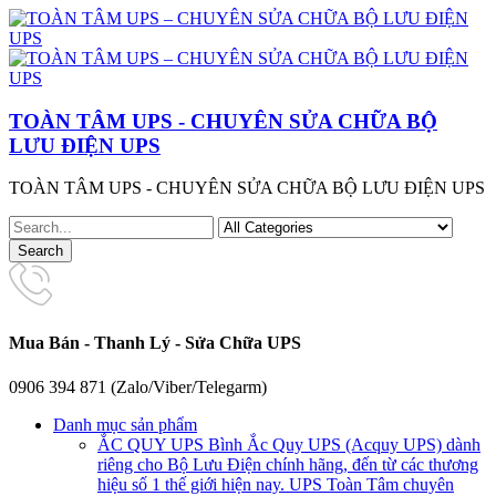
TOÀN TÂM UPS - CHUYÊN SỬA CHỮA BỘ
LƯU ĐIỆN UPS
TOÀN TÂM UPS - CHUYÊN SỬA CHỮA BỘ LƯU ĐIỆN UPS
Mua Bán - Thanh Lý - Sửa Chữa UPS
0906 394 871 (Zalo/Viber/Telegarm)
Danh mục sản phẩm
ẮC QUY UPS
Bình Ắc Quy UPS (Acquy UPS) dành
riêng cho Bộ Lưu Điện chính hãng, đến từ các thương
hiệu số 1 thế giới hiện nay. UPS Toàn Tâm chuyên