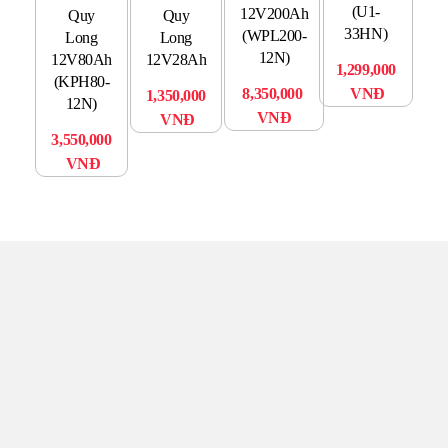
(U1-
GP
12V200Ah
Quy
Quy
33HN)
Ch
(WPL200-
Long
Long
12N)
12V80Ah
12V28Ah
1,299,000
(KPH80-
8,350,000
VNĐ
1,350,000
12N)
VNĐ
VNĐ
3,550,000
VNĐ
TRUNG TÂM UPS TOÀN
TÂM
Đến với UPS Toàn Tâm quý khách hàng sẽ được phục vụ