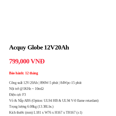
Acquy Globe 12V20Ah
799,000
VNĐ
Bảo hành: 12 tháng
Công suất 12V-20Ah | 896W-5 phút | 84Wpc-15 phút
Nội trở @1KHz ~ 10mΩ
Điện cực F3
Vỏ & Nắp ABS (Option: UL94 HB & UL94 V-0 flame retardant)
Trọng lượng 6.08kg (13.38Lbs.)
Kích thước (mm) L181 x W76 x H167 x TH167 (±1)