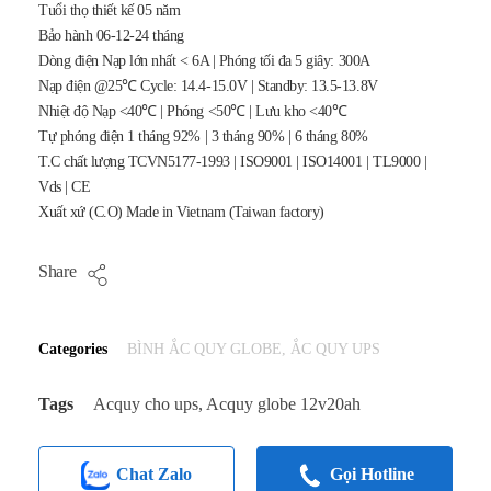
Tuổi thọ thiết kế 05 năm
Bảo hành 06-12-24 tháng
Dòng điện Nạp lớn nhất < 6A | Phóng tối đa 5 giây: 300A
Nạp điện @25℃ Cycle: 14.4-15.0V | Standby: 13.5-13.8V
Nhiệt độ Nạp <40℃ | Phóng <50℃ | Lưu kho <40℃
Tự phóng điện 1 tháng 92% | 3 tháng 90% | 6 tháng 80%
T.C chất lượng TCVN5177-1993 | ISO9001 | ISO14001 | TL9000 |
Vds | CE
Xuất xứ (C.O) Made in Vietnam (Taiwan factory)
Share
Categories
BÌNH ẮC QUY GLOBE
,
ẮC QUY UPS
Tags
Acquy cho ups
,
Acquy globe 12v20ah
Chat Zalo
Gọi Hotline