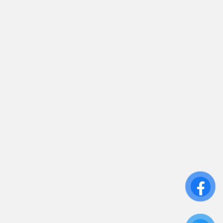
sales.toantamups@gmail.com
0906 394 871
Trụ sở chính: 81/10 Phó Đức Chính, Phường 1, Quận
Bình Thạnh, TP.HCM
CN: Số 46A Ngõ 37 Bằng Liệt, Hoàng Liệt, Hoàng
Mai, Hà Nội
Liên kết
Sửa Chữa UPS
Cho Thuê UPS
Bảo Trì UPS
Bộ Lưu Điện UPS Cũ