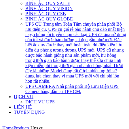
BÌNH ẮC QUY SAITE
BÌNH ẮC QUY VISION
BÌNH ẮC QUY CSB
BÌNH ẮC QUY GLOBE
UPS CŨ
Trung tâm Toàn Tâm chuyên phân phối Bộ
lưu điện cũ, UPS cũ giá rẻ bảo hành chu đáo nhất hiện
nay, chúng tôi tuyển chọn các loại UPS đã qua sử dụng
còn tốt và được bảo dưỡng lại đẹp gần như mới. Đặc
biệt ắc quy được thay mới hoàn toàn đủ điều kiện lưu
điện dự phòng tương đương UPS mới. UPS cũ nhưng
được bảo hành giống như sản phẩm mới, hư hỏng
trong thời gian bảo hành được thay thế sửa chữa linh
kiện miễn phí trong thời gian nhanh chóng nhất. Dưới
đây là những Model đang rất được nhiều người sử
dụng lựa chọn thay vì mua UPS mới với chi phí lớn
hơn rất nhiều.
UPS CAMERA
Nhà phân phối Bộ Lưu Điện UPS
Camera hàng đầu tại TPHCM.
DỊCH VỤ
DICH VU UPS
LIÊN HỆ
TUYỂN DỤNG
Home
Products
Ups cu