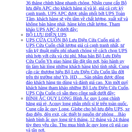
36 tháng chính hãng nhanh chóng. Nhận cung cấp Bộ
lưu điện APC cho khách hàng sỉ và lẻ, giá cả cực kỳ
cạnh tranh. UPS APC được phân phối bởi UPS Toàn
Tâm, khách hàng sẽ yên tâm về chất lượng, xuất xứ và
không bán hàng nhái, hàng kém chất lượng. Tham
khảo UPS APC ở dưới đây:
BỘ LƯU ĐIỆN UPS
UPS CỬA CUỐN
Bộ Lưu Điện Cửa Cuốn giá rẻ,
UPS Cửa Cuốn chất lượng giá cả cạnh tranh nhất, tư
vấn kỹ thuật miễn phí nhanh chóng về cách chọn UPS
phù hợp với cửa và chi phí. Mua bán Bộ Lưu Điện
Cửa Cuốn Yh giao hàng lắp đặt tận nơi, bảo hành uy
tín làm hài lòng những khách hàng khó tính nhất. Cung
cấp các thương hiệu Bộ Lưu Điện Cửa Cuốn lâu đời
trên thị trường như Yh, HD,….Sản phẩm được đông
đảo khách hàng tin dùng và đánh giá cao. Xin mời quý
khách hàng tham khảo những Bộ Lưu Điện Cửa Cuốn,
UPS Cửa Cuốn có sẵn theo công suất dưới đây:
BÌNH ẮC QUY LONG
Bình Ắc quy Long chính
hãng giá rẻ, Acquy long phân phối sỉ lẻ trên toàn quốc.
Cung cấp ắc quy Long, Globe cho bộ lưu điện UPS, xe
đạp điện, đèn exit, các thiết bị nguồn dự phòng…Bảo
hành bình ắc quy long từ 6 tháng, 12 tháng và 24 tháng
tùy theo yêu cầu. Thu mua bình ắc quy long cũ giá cao
và tận nơi.