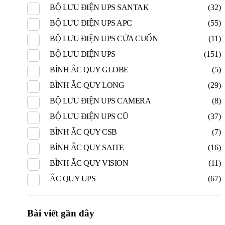
BỘ LƯU ĐIỆN UPS SANTAK
(32)
BỘ LƯU ĐIỆN UPS APC
(55)
BỘ LƯU ĐIỆN UPS CỬA CUỐN
(11)
BỘ LƯU ĐIỆN UPS
(151)
BÌNH ẮC QUY GLOBE
(5)
BÌNH ẮC QUY LONG
(29)
BỘ LƯU ĐIỆN UPS CAMERA
(8)
BỘ LƯU ĐIỆN UPS CŨ
(37)
BÌNH ẮC QUY CSB
(7)
BÌNH ẮC QUY SAITE
(16)
BÌNH ẮC QUY VISION
(11)
ẮC QUY UPS
(67)
Bài viết gần đây