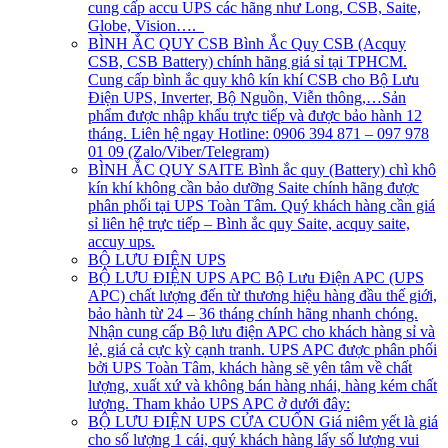
cung cấp accu UPS các hãng như Long, CSB, Saite,
Globe, Vision….
BÌNH ẮC QUY CSB
Bình Ắc Quy CSB (Acquy
CSB, CSB Battery) chính hãng giá sỉ tại TPHCM.
Cung cấp bình ắc quy khô kín khí CSB cho Bộ Lưu
Điện UPS, Inverter, Bộ Nguồn, Viễn thông,…Sản
phẩm được nhập khẩu trực tiếp và được bảo hành 12
tháng. Liên hệ ngay Hotline: 0906 394 871 – 097 978
01 09 (Zalo/Viber/Telegram)
BÌNH ẮC QUY SAITE
Bình ắc quy (Battery) chì khô
kín khí không cần bảo dưỡng Saite chính hãng được
phân phối tại UPS Toàn Tâm. Quý khách hàng cần giá
sỉ liên hệ trực tiếp – Bình ắc quy Saite, acquy saite,
accuy ups.
BỘ LƯU ĐIỆN UPS
BỘ LƯU ĐIỆN UPS APC
Bộ Lưu Điện APC (UPS
APC) chất lượng đến từ thương hiệu hàng đầu thế giới,
bảo hành từ 24 – 36 tháng chính hãng nhanh chóng.
Nhận cung cấp Bộ lưu điện APC cho khách hàng sỉ và
lẻ, giá cả cực kỳ cạnh tranh. UPS APC được phân phối
bởi UPS Toàn Tâm, khách hàng sẽ yên tâm về chất
lượng, xuất xứ và không bán hàng nhái, hàng kém chất
lượng. Tham khảo UPS APC ở dưới đây:
BỘ LƯU ĐIỆN UPS CỬA CUỐN
Giá niêm yết là giá
cho số lượng 1 cái, quý khách hàng lấy số lượng vui