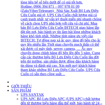
lòng liên hệ số bên dưới để có giá tốt hơn.
Hotline: 0906 394 871 – 097 978 01 09
(Zalo/Viber/Telegram) Nhà Sản Xuất Bộ Lưu Điện
Cửa Cuốn giá rẻ, UPS Cửa Cuốn chất lượng giá cả
cạnh tranh nhất, tư vấn kỹ thuật miễn phí nhanh chóng
về cách chọn UPS phù hợp với cửa và chi phí. Mua
bán Bộ Lưu Điện Cửa Cuốn IHTECH giao hàng lắp
đặt tận nơi, bảo hành uy tín làm hài lòng những khách
hàng khó tính nhất. Những tính năng ưu việt của
IHTECH: Tự động nạp xả ắc quy, tăng độ bền cho ắc
quy lên nhiều lần Thời gian chuyển mạch thấp có thể
xài được có máy tính, server, camera, … Ắc quy
chuyên dụng chính hãng độ bền lên đến 5 năm. Cung
cấp các thương hiệu Bộ Lưu Điện Cửa Cuốn lâu đời
trên thị trường, sản phẩm được đông đảo khách hàng
tin dùng và đánh giá cao. Xin mời quý khách hàng
tham khảo những Bộ Lưu Điện Cửa Cuốn, UPS Cửa
Cuốn có sẵn theo công suất…
GIỚI THIỆU
SẢN PHẨM
UPS SANTAK
UPS APC
Bộ Lưu Điện APC (UPS APC) chất lượng
đến từ thương hiệu hàng đầu thế giới, bảo hành từ 24 –