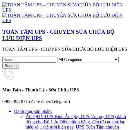
TOÀN TÂM UPS - CHUYÊN SỬA CHỮA BỘ
LƯU ĐIỆN UPS
TOÀN TÂM UPS - CHUYÊN SỬA CHỮA BỘ LƯU ĐIỆN UPS
Mua Bán - Thanh Lý - Sửa Chữa UPS
0906 394 871 (Zalo/Viber/Telegarm)
Danh mục sản phẩm
ẮC QUY UPS
Bình Ắc Quy UPS (Acquy UPS) dành
riêng cho Bộ Lưu Điện chính hãng, đến từ các thương
hiệu số 1 thế giới hiện nay. UPS Toàn Tâm chuyên