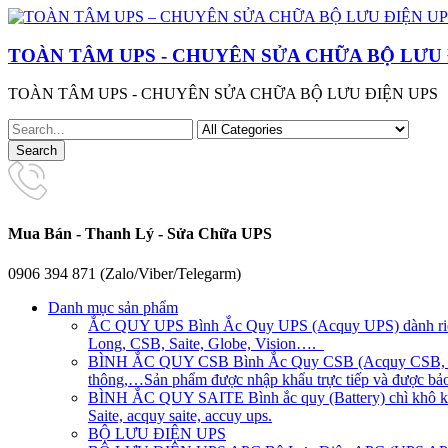
TOÀN TÂM UPS - CHUYÊN SỬA CHỮA BỘ LƯU 
TOÀN TÂM UPS - CHUYÊN SỬA CHỮA BỘ LƯU ĐIỆN UPS
Mua Bán - Thanh Lý - Sửa Chữa UPS
0906 394 871 (Zalo/Viber/Telegarm)
Danh mục sản phẩm
ẮC QUY UPS
Bình Ắc Quy UPS (Acquy UPS) dành riên
Long, CSB, Saite, Globe, Vision….
BÌNH ẮC QUY CSB
Bình Ắc Quy CSB (Acquy CSB, CS
thông,…Sản phẩm được nhập khẩu trực tiếp và được bảo 
BÌNH ẮC QUY SAITE
Bình ắc quy (Battery) chì khô 
Saite, acquy saite, accuy ups.
BỘ LƯU ĐIỆN UPS