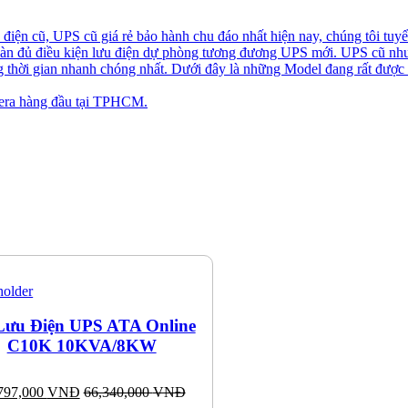
iện cũ, UPS cũ giá rẻ bảo hành chu đáo nhất hiện nay, chúng tôi tuyể
toàn đủ điều kiện lưu điện dự phòng tương đương UPS mới. UPS cũ nh
ng thời gian nhanh chóng nhất. Dưới đây là những Model đang rất được
ra hàng đầu tại TPHCM.
Lưu Điện UPS ATA Online
C10K 10KVA/8KW
797,000
VNĐ
66,340,000
VNĐ