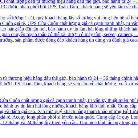
chất lượng đến từ thương hiệu hàng đầu thế giới, bảo hành từ 24 –
S APC được phân phối bởi UPS Toàn Tâm, khách hàng sẽ yên tâm về chấ
cho số lượng 1 cái, quý khách hàng lấy số lượng vui lòng liên hệ số bê
uốn giá rẻ, UPS Cửa Cuốn chất lượng giá cả cạnh tranh nhất, tư vấn
 hàng lắp đặt tận nơi, bảo hành uy tín làm hài lòng những khách hà
ời gian chuyển mạch thấp có thể xài được có máy tính, server, camer
ị trường, sản phẩm được đông đảo khách hàng tin dùng và đánh giá 
ừ thương hiệu hàng đầu thế giới, bảo hành từ 24 – 36 tháng chính 
hối bởi UPS Toàn Tâm, khách hàng sẽ yên tâm về chất lượng, xuất xứ
a Cuốn chất lượng giá cả cạnh tranh nhất, tư vấn kỹ thuật miễn phí
o hành uy tín làm hài lòng những khách hàng khó tính nhất. Cung cấp
 và đánh giá cao. Xin mời quý khách hàng tham khảo những Bộ Lưu
á rẻ, Acquy long phân phối sỉ lẻ trên toàn quốc. Cung cấp ắc quy Long
2 tháng và 24 tháng tùy theo yêu cầu. Thu mua bình ắc quy long cũ g