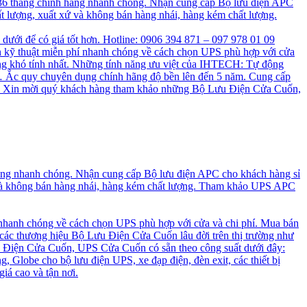
 36 tháng chính hãng nhanh chóng. Nhận cung cấp Bộ lưu điện APC
t lượng, xuất xứ và không bán hàng nhái, hàng kém chất lượng.
n dưới để có giá tốt hơn. Hotline: 0906 394 871 – 097 978 01 09
 kỹ thuật miễn phí nhanh chóng về cách chọn UPS phù hợp với cửa
ng khó tính nhất. Những tính năng ưu việt của IHTECH: Tự động
a, … Ắc quy chuyên dụng chính hãng độ bền lên đến 5 năm. Cung cấp
cao. Xin mời quý khách hàng tham khảo những Bộ Lưu Điện Cửa Cuốn,
hãng nhanh chóng. Nhận cung cấp Bộ lưu điện APC cho khách hàng sỉ
 và không bán hàng nhái, hàng kém chất lượng. Tham khảo UPS APC
 nhanh chóng về cách chọn UPS phù hợp với cửa và chi phí. Mua bán
 các thương hiệu Bộ Lưu Điện Cửa Cuốn lâu đời trên thị trường như
 Điện Cửa Cuốn, UPS Cửa Cuốn có sẵn theo công suất dưới đây:
, Globe cho bộ lưu điện UPS, xe đạp điện, đèn exit, các thiết bị
iá cao và tận nơi.