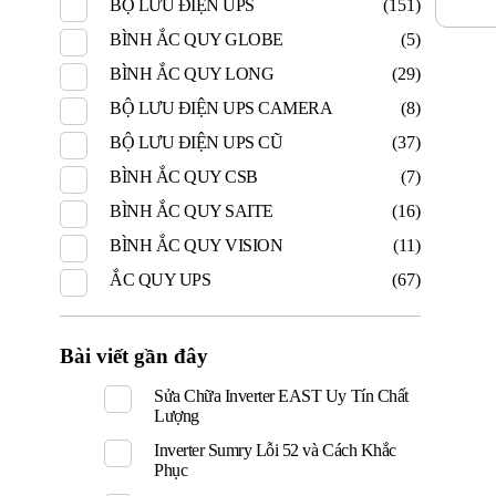
BỘ LƯU ĐIỆN UPS
(151)
BÌNH ẮC QUY GLOBE
(5)
BÌNH ẮC QUY LONG
(29)
BỘ LƯU ĐIỆN UPS CAMERA
(8)
BỘ LƯU ĐIỆN UPS CŨ
(37)
BÌNH ẮC QUY CSB
(7)
BÌNH ẮC QUY SAITE
(16)
BÌNH ẮC QUY VISION
(11)
ẮC QUY UPS
(67)
Bài viết gần đây
Sửa Chữa Inverter EAST Uy Tín Chất
Lượng
Inverter Sumry Lỗi 52 và Cách Khắc
Phục