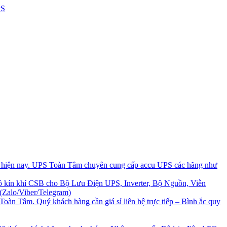
i hiện nay. UPS Toàn Tâm chuyên cung cấp accu UPS các hãng như
 kín khí CSB cho Bộ Lưu Điện UPS, Inverter, Bộ Nguồn, Viễn
(Zalo/Viber/Telegram)
Toàn Tâm. Quý khách hàng cần giá sỉ liên hệ trực tiếp – Bình ắc quy