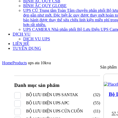
BÌNH ẮC QUY CSB
BÌNH ẮC QUY GLOBE
UPS CŨ
Trung tâm Toàn Tâm chuyên phân phối Bộ lưu đ
đẹp gần như mới. Đặc biệt ắc quy được thay mới hoàn 
bảo hành được thay thế sửa chữa linh kiện miễn phí tro
hơn rất nhiều.
UPS CAMERA
Nhà phân phối Bộ Lưu Điện UPS Came
DỊCH VỤ
DICH VU UPS
LIÊN HỆ
TUYỂN DỤNG
Home
Products
ups ata 10kva
Sản phẩm
Danh mục sản phẩm
Bộ 
BỘ LƯU ĐIỆN UPS SANTAK
(32)
BỘ LƯU ĐIỆN UPS APC
(55)
BỘ LƯU ĐIỆN UPS CỬA CUỐN
(11)
57,