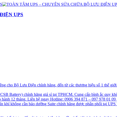
ĐIỆN UPS
g cho Bộ Lưu Điện chính hãng, đến từ các thương hiệu số 1 thế giớ
B Battery) chính hãng giá sỉ tại TPHCM. Cung cấp bình ắc quy khô
hành 12 tháng. Liên hệ ngay Hotline: 0906 394 871 – 097 978 01 09 
kín khí không cần bảo dưỡng Saite chính hãng được phân phối tại UPS 