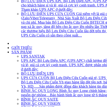
BỘ LƯU ĐIỆN UPS APC
Bộ Lưu Điện APC (UPS APC) 
cho khách hàng sỉ và lẻ, giá cả cực kỳ cạnh tranh. UP
Tham khảo UPS APC ở dưới đây:
BỘ LƯU ĐIỆN UPS CỬA CUỐN
Giá niêm yết là giá 
(Zalo/Viber/Telegram) Nhà Sản Xuất Bộ Lưu Điện Cửa C
và chi phí. Mua bán Bộ Lưu Điện Cửa Cuốn IHTECH giao
nạp xả ắc quy, tăng độ bền cho ắc quy lên nhiều lần Th
các thương hiệu Bộ Lưu Điện Cửa Cuốn lâu đời trên th
UPS Cửa Cuốn có sẵn theo công suất…
GIỚI THIỆU
SẢN PHẨM
UPS SANTAK
UPS APC
Bộ Lưu Điện APC (UPS APC) chất lượng đến t
và lẻ, giá cả cực kỳ cạnh tranh. UPS APC được phân p
ở dưới đây:
BỘ LƯU ĐIỆN UPS
UPS CỬA CUỐN
Bộ Lưu Điện Cửa Cuốn giá rẻ, UPS Cử
Bộ Lưu Điện Cửa Cuốn Yh giao hàng lắp đặt tận nơi, bả
Yh, HD,….Sản phẩm được đông đảo khách hàng tin dùng
BÌNH ẮC QUY LONG
Bình Ắc quy Long chính hãng gi
nguồn dự phòng…Bảo hành bình ắc quy long từ 6 tháng, 1
BÌNH ẮC QUY SAITE
BÌNH ẮC QUY VISION