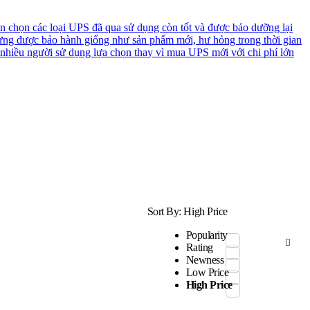
n chọn các loại UPS đã qua sử dụng còn tốt và được bảo dưỡng lại
ưng được bảo hành giống như sản phẩm mới, hư hỏng trong thời gian
 nhiều người sử dụng lựa chọn thay vì mua UPS mới với chi phí lớn
Sort By:
High Price
Popularity
Rating
Newness
Low Price
High Price