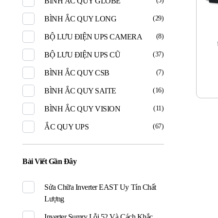
BÌNH ẮC QUY GLOBE
(5)
BÌNH ẮC QUY LONG
(29)
BỘ LƯU ĐIỆN UPS CAMERA
(8)
BỘ LƯU ĐIỆN UPS CŨ
(37)
BÌNH ẮC QUY CSB
(7)
BÌNH ẮC QUY SAITE
(16)
BÌNH ẮC QUY VISION
(11)
ẮC QUY UPS
(67)
Bài Viết Gần Đây
Sửa Chữa Inverter EAST Uy Tín Chất
Lượng
Inverter Sumry Lỗi 52 Và Cách Khắc