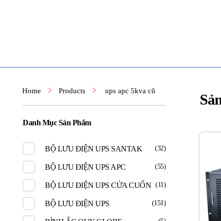
TOÀN TÂM UPS - CHUYÊN SỬA CHỮA BỘ LƯU ĐIỆN UPS
TOÀN TÂM UPS - CHUYÊN SỬA CHỮA BỘ LƯU ĐIỆN UPS
Home
Products
ups apc 5kva cũ
Sả
Danh Mục Sản Phẩm
BỘ LƯU ĐIỆN UPS SANTAK
(32)
BỘ LƯU ĐIỆN UPS APC
(55)
BỘ LƯU ĐIỆN UPS CỬA CUỐN
(11)
BỘ LƯU ĐIỆN UPS
(151)