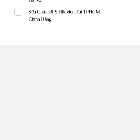
Hà Nội
Sửa Chữa UPS Hikivion Tại TPHCM
Chính Hãng
TR
Đến với UPS Toàn Tâm q