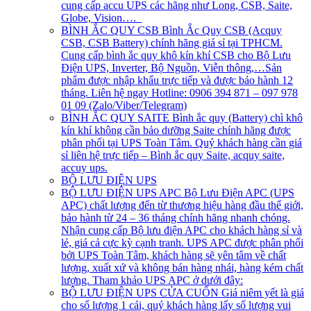
cung cấp accu UPS các hãng như Long, CSB, Saite,
Globe, Vision….
BÌNH ẮC QUY CSB
Bình Ắc Quy CSB (Acquy
CSB, CSB Battery) chính hãng giá sỉ tại TPHCM.
Cung cấp bình ắc quy khô kín khí CSB cho Bộ Lưu
Điện UPS, Inverter, Bộ Nguồn, Viễn thông,…Sản
phẩm được nhập khẩu trực tiếp và được bảo hành 12
tháng. Liên hệ ngay Hotline: 0906 394 871 – 097 978
01 09 (Zalo/Viber/Telegram)
BÌNH ẮC QUY SAITE
Bình ắc quy (Battery) chì khô
kín khí không cần bảo dưỡng Saite chính hãng được
phân phối tại UPS Toàn Tâm. Quý khách hàng cần giá
sỉ liên hệ trực tiếp – Bình ắc quy Saite, acquy saite,
accuy ups.
BỘ LƯU ĐIỆN UPS
BỘ LƯU ĐIỆN UPS APC
Bộ Lưu Điện APC (UPS
APC) chất lượng đến từ thương hiệu hàng đầu thế giới,
bảo hành từ 24 – 36 tháng chính hãng nhanh chóng.
Nhận cung cấp Bộ lưu điện APC cho khách hàng sỉ và
lẻ, giá cả cực kỳ cạnh tranh. UPS APC được phân phối
bởi UPS Toàn Tâm, khách hàng sẽ yên tâm về chất
lượng, xuất xứ và không bán hàng nhái, hàng kém chất
lượng. Tham khảo UPS APC ở dưới đây:
BỘ LƯU ĐIỆN UPS CỬA CUỐN
Giá niêm yết là giá
cho số lượng 1 cái, quý khách hàng lấy số lượng vui