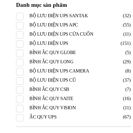
Danh mục sản phẩm
BỘ LƯU ĐIỆN UPS SANTAK
(32)
BỘ LƯU ĐIỆN UPS APC
(55)
BỘ LƯU ĐIỆN UPS CỬA CUỐN
(11)
BỘ LƯU ĐIỆN UPS
(151)
BÌNH ẮC QUY GLOBE
(5)
BÌNH ẮC QUY LONG
(29)
BỘ LƯU ĐIỆN UPS CAMERA
(8)
BỘ LƯU ĐIỆN UPS CŨ
(37)
BÌNH ẮC QUY CSB
(7)
BÌNH ẮC QUY SAITE
(16)
BÌNH ẮC QUY VISION
(11)
ẮC QUY UPS
(67)