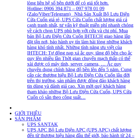
lòng liên hệ số bên dưới để có giá tốt hơn.
Hotline: 0906 394 871 – 097 978 01 09
(Zalo/Viber/Telegram) Nhà Sản Xuất Bộ Lưu Điện
Cửa Cuốn giá rẻ, UPS Cửa Cuốn chất lượng giá cả
cạnh tranh nhất, tư vấn kỹ thuật miễn phí nhanh chóng
về cách chọn UPS phù hợp với cửa và chi phí. Mua
bán Bộ Lưu Điện Cửa Cuốn IHTECH giao hàng lắp
đặt tận nơi, bảo hành uy tín làm hài lòng những khách
hàng khó tính nhất. Những tính năng ưu việt của
IHTECH: Tự động nạp xả ắc quy, tăng độ bền cho ắc
quy lên nhiều lần Thời gian chuyển mạch thấp có thể
xài được có máy tính, server, camera, … Ắc quy
chuyên dụng chính hãng độ bền lên đến 5 năm. Cung
cấp các thương hiệu Bộ Lưu Điện Cửa Cuốn lâu đời
trên thị trường, sản phẩm được đông đảo khách hàng
tin dùng và đánh giá cao. Xin mời quý khách hàng
tham khảo những Bộ Lưu Điện Cửa Cuốn, UPS Cửa
Cuốn có sẵn theo công suất…
GIỚI THIỆU
SẢN PHẨM
UPS SANTAK
UPS APC
Bộ Lưu Điện APC (UPS APC) chất lượng
đến từ thương hiệu hàng đầu thế giới, bảo hành từ 24 –