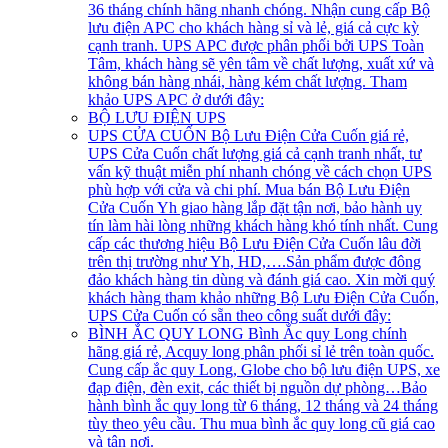
36 tháng chính hãng nhanh chóng. Nhận cung cấp Bộ
lưu điện APC cho khách hàng sỉ và lẻ, giá cả cực kỳ
cạnh tranh. UPS APC được phân phối bởi UPS Toàn
Tâm, khách hàng sẽ yên tâm về chất lượng, xuất xứ và
không bán hàng nhái, hàng kém chất lượng. Tham
khảo UPS APC ở dưới đây:
BỘ LƯU ĐIỆN UPS
UPS CỬA CUỐN
Bộ Lưu Điện Cửa Cuốn giá rẻ,
UPS Cửa Cuốn chất lượng giá cả cạnh tranh nhất, tư
vấn kỹ thuật miễn phí nhanh chóng về cách chọn UPS
phù hợp với cửa và chi phí. Mua bán Bộ Lưu Điện
Cửa Cuốn Yh giao hàng lắp đặt tận nơi, bảo hành uy
tín làm hài lòng những khách hàng khó tính nhất. Cung
cấp các thương hiệu Bộ Lưu Điện Cửa Cuốn lâu đời
trên thị trường như Yh, HD,….Sản phẩm được đông
đảo khách hàng tin dùng và đánh giá cao. Xin mời quý
khách hàng tham khảo những Bộ Lưu Điện Cửa Cuốn,
UPS Cửa Cuốn có sẵn theo công suất dưới đây:
BÌNH ẮC QUY LONG
Bình Ắc quy Long chính
hãng giá rẻ, Acquy long phân phối sỉ lẻ trên toàn quốc.
Cung cấp ắc quy Long, Globe cho bộ lưu điện UPS, xe
đạp điện, đèn exit, các thiết bị nguồn dự phòng…Bảo
hành bình ắc quy long từ 6 tháng, 12 tháng và 24 tháng
tùy theo yêu cầu. Thu mua bình ắc quy long cũ giá cao
và tận nơi.