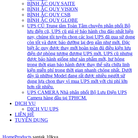
BÌNH ẮC QUY SAITE
BÌNH ẮC QUY VISION
BÌNH ẮC QUY CSB
BÌNH ẮC QUY GLOBE
UPS CŨ
Trung tâm Toàn Tâm chuyên phân phối Bộ
lưu điện cũ, UPS cũ giá rẻ bảo hành chu đáo nhất hiện
nay, chúng tôi tuyển chọn các loại UPS đã qua sử dụng
còn tốt và được bảo dưỡng lại đẹp gần như mới. Đặc
biệt ắc quy được thay mới hoàn toàn đủ điều kiện lưu
điện dự phòng tương đương UPS mới. UPS cũ nhưng
được bảo hành giống như sản phẩm mới, hư hỏng
trong thời gian bảo hành được thay thế sửa chữa linh
kiện miễn phí trong thời gian nhanh chóng nhất. Dưới
đây là những Model đang rất được nhiều người sử
dụng lựa chọn thay vì mua UPS mới với chi phí lớn
hơn rất nhiều.
UPS CAMERA
Nhà phân phối Bộ Lưu Điện UPS
Camera hàng đầu tại TPHCM.
DỊCH VỤ
DICH VU UPS
LIÊN HỆ
TUYỂN DỤNG
Home
Products
santak 10kva