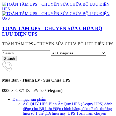
TOÀN TÂM UPS - CHUYÊN SỬA CHỮA BỘ
LƯU ĐIỆN UPS
TOÀN TÂM UPS - CHUYÊN SỬA CHỮA BỘ LƯU ĐIỆN UPS
Mua Bán - Thanh Lý - Sửa Chữa UPS
0906 394 871 (Zalo/Viber/Telegarm)
Danh mục sản phẩm
ẮC QUY UPS
Bình Ắc Quy UPS (Acquy UPS) dành
riêng cho Bộ Lưu Điện chính hãng, đến từ các thương
hiệu số 1 thế giới hiện nay. UPS Toàn Tâm chuyên