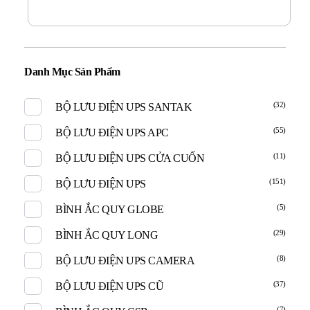
Danh Mục Sản Phẩm
(32)
BỘ LƯU ĐIỆN UPS SANTAK
(55)
BỘ LƯU ĐIỆN UPS APC
(11)
BỘ LƯU ĐIỆN UPS CỬA CUỐN
(151)
BỘ LƯU ĐIỆN UPS
(5)
BÌNH ẮC QUY GLOBE
(29)
BÌNH ẮC QUY LONG
(8)
BỘ LƯU ĐIỆN UPS CAMERA
(37)
BỘ LƯU ĐIỆN UPS CŨ
(7)