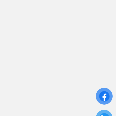
sales.toantamups@gmail.com
0906 394 871
Trụ sở chính: 81/10 Phó Đức Chính, Phường 1, Quận
Bình Thạnh, TP.HCM
CN: Số 46A Ngõ 37 Bằng Liệt, Hoàng Liệt, Hoàng
Mai, Hà Nội
Liên kết
Sửa Chữa UPS
Cho Thuê UPS
Bảo Trì UPS
Bộ Lưu Điện UPS Cũ