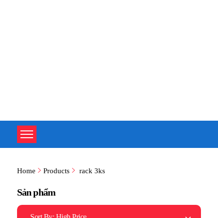
TOÀN TÂM UPS - CHUYÊN SỬA CHỮA BỘ LƯU ĐIỆN UPS
TOÀN TÂM UPS - CHUYÊN SỬA CHỮA BỘ LƯU ĐIỆN UPS
Home
Products
rack 3ks
Sản phẩm
Sort By:
High Price