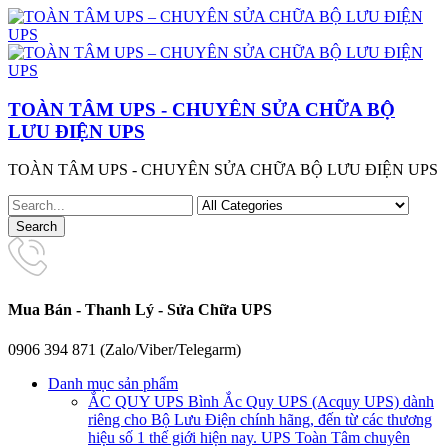
TOÀN TÂM UPS - CHUYÊN SỬA CHỮA BỘ
LƯU ĐIỆN UPS
TOÀN TÂM UPS - CHUYÊN SỬA CHỮA BỘ LƯU ĐIỆN UPS
Mua Bán - Thanh Lý - Sửa Chữa UPS
0906 394 871 (Zalo/Viber/Telegarm)
Danh mục sản phẩm
ẮC QUY UPS
Bình Ắc Quy UPS (Acquy UPS) dành
riêng cho Bộ Lưu Điện chính hãng, đến từ các thương
hiệu số 1 thế giới hiện nay. UPS Toàn Tâm chuyên