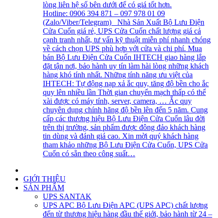
lòng liên hệ số bên dưới để có giá tốt hơn.
Hotline: 0906 394 871 – 097 978 01 09
(Zalo/Viber/Telegram) Nhà Sản Xuất Bộ Lưu Điện
Cửa Cuốn giá rẻ, UPS Cửa Cuốn chất lượng giá cả
cạnh tranh nhất, tư vấn kỹ thuật miễn phí nhanh chóng
về cách chọn UPS phù hợp với cửa và chi phí. Mua
bán Bộ Lưu Điện Cửa Cuốn IHTECH giao hàng lắp
đặt tận nơi, bảo hành uy tín làm hài lòng những khách
hàng khó tính nhất. Những tính năng ưu việt của
IHTECH: Tự động nạp xả ắc quy, tăng độ bền cho ắc
quy lên nhiều lần Thời gian chuyển mạch thấp có thể
xài được có máy tính, server, camera, … Ắc quy
chuyên dụng chính hãng độ bền lên đến 5 năm. Cung
cấp các thương hiệu Bộ Lưu Điện Cửa Cuốn lâu đời
trên thị trường, sản phẩm được đông đảo khách hàng
tin dùng và đánh giá cao. Xin mời quý khách hàng
tham khảo những Bộ Lưu Điện Cửa Cuốn, UPS Cửa
Cuốn có sẵn theo công suất…
GIỚI THIỆU
SẢN PHẨM
UPS SANTAK
UPS APC
Bộ Lưu Điện APC (UPS APC) chất lượng
đến từ thương hiệu hàng đầu thế giới, bảo hành từ 24 –