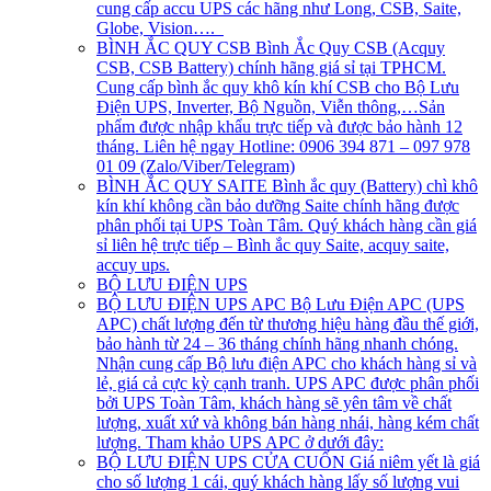
cung cấp accu UPS các hãng như Long, CSB, Saite,
Globe, Vision….
BÌNH ẮC QUY CSB
Bình Ắc Quy CSB (Acquy
CSB, CSB Battery) chính hãng giá sỉ tại TPHCM.
Cung cấp bình ắc quy khô kín khí CSB cho Bộ Lưu
Điện UPS, Inverter, Bộ Nguồn, Viễn thông,…Sản
phẩm được nhập khẩu trực tiếp và được bảo hành 12
tháng. Liên hệ ngay Hotline: 0906 394 871 – 097 978
01 09 (Zalo/Viber/Telegram)
BÌNH ẮC QUY SAITE
Bình ắc quy (Battery) chì khô
kín khí không cần bảo dưỡng Saite chính hãng được
phân phối tại UPS Toàn Tâm. Quý khách hàng cần giá
sỉ liên hệ trực tiếp – Bình ắc quy Saite, acquy saite,
accuy ups.
BỘ LƯU ĐIỆN UPS
BỘ LƯU ĐIỆN UPS APC
Bộ Lưu Điện APC (UPS
APC) chất lượng đến từ thương hiệu hàng đầu thế giới,
bảo hành từ 24 – 36 tháng chính hãng nhanh chóng.
Nhận cung cấp Bộ lưu điện APC cho khách hàng sỉ và
lẻ, giá cả cực kỳ cạnh tranh. UPS APC được phân phối
bởi UPS Toàn Tâm, khách hàng sẽ yên tâm về chất
lượng, xuất xứ và không bán hàng nhái, hàng kém chất
lượng. Tham khảo UPS APC ở dưới đây:
BỘ LƯU ĐIỆN UPS CỬA CUỐN
Giá niêm yết là giá
cho số lượng 1 cái, quý khách hàng lấy số lượng vui