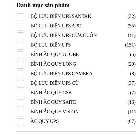
Danh mục sản phẩm
BỘ LƯU ĐIỆN UPS SANTAK
(32)
BỘ LƯU ĐIỆN UPS APC
(55)
BỘ LƯU ĐIỆN UPS CỬA CUỐN
(11)
BỘ LƯU ĐIỆN UPS
(151)
BÌNH ẮC QUY GLOBE
(5)
BÌNH ẮC QUY LONG
(29)
BỘ LƯU ĐIỆN UPS CAMERA
(8)
BỘ LƯU ĐIỆN UPS CŨ
(37)
BÌNH ẮC QUY CSB
(7)
BÌNH ẮC QUY SAITE
(16)
BÌNH ẮC QUY VISION
(11)
ẮC QUY UPS
(67)