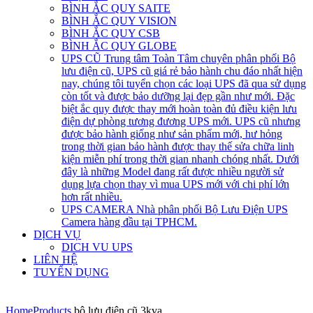
BÌNH ẮC QUY SAITE
BÌNH ẮC QUY VISION
BÌNH ẮC QUY CSB
BÌNH ẮC QUY GLOBE
UPS CŨ
Trung tâm Toàn Tâm chuyên phân phối Bộ
lưu điện cũ, UPS cũ giá rẻ bảo hành chu đáo nhất hiện
nay, chúng tôi tuyển chọn các loại UPS đã qua sử dụng
còn tốt và được bảo dưỡng lại đẹp gần như mới. Đặc
biệt ắc quy được thay mới hoàn toàn đủ điều kiện lưu
điện dự phòng tương đương UPS mới. UPS cũ nhưng
được bảo hành giống như sản phẩm mới, hư hỏng
trong thời gian bảo hành được thay thế sửa chữa linh
kiện miễn phí trong thời gian nhanh chóng nhất. Dưới
đây là những Model đang rất được nhiều người sử
dụng lựa chọn thay vì mua UPS mới với chi phí lớn
hơn rất nhiều.
UPS CAMERA
Nhà phân phối Bộ Lưu Điện UPS
Camera hàng đầu tại TPHCM.
DỊCH VỤ
DICH VU UPS
LIÊN HỆ
TUYỂN DỤNG
Home
Products
bộ lưu điện cũ 3kva