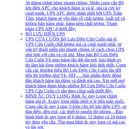
36 tháng chính hãng nhanh chóng. Nhận cung cấp Bộ
lưu điện APC cho khách hàng sỉ và lẻ, giá cả cực kỳ
cạnh tranh. UPS APC được phân phối bởi UPS Toàn
Tâm, khách hàng sẽ yên tâm về chất lượng, xuất xứ và
không bán hàng nhái, hàng kém chất lượng. Tham
khảo UPS APC ở dưới đây:
BỘ LƯU ĐIỆN UPS
UPS CỬA CUỐN
Bộ Lưu Điện Cửa Cuốn giá rẻ,
UPS Cửa Cuốn chất lượng giá cả cạnh tranh nhất, tư
vấn kỹ thuật miễn phí nhanh chóng về cách chọn UPS
phù hợp với cửa và chi phí. Mua bán Bộ Lưu Điện
Cửa Cuốn Yh giao hàng lắp đặt tận nơi, bảo hành uy
tín làm hài lòng những khách hàng khó tính nhất. Cung
cấp các thương hiệu Bộ Lưu Điện Cửa Cuốn lâu đời
trên thị trường như Yh, HD,….Sản phẩm được đông
đảo khách hàng tin dùng và đánh giá cao. Xin mời quý
khách hàng tham khảo những Bộ Lưu Điện Cửa Cuốn,
UPS Cửa Cuốn có sẵn theo công suất dưới đây:
BÌNH ẮC QUY LONG
Bình Ắc quy Long chính
hãng giá rẻ, Acquy long phân phối sỉ lẻ trên toàn quốc.
Cung cấp ắc quy Long, Globe cho bộ lưu điện UPS, xe
đạp điện, đèn exit, các thiết bị nguồn dự phòng…Bảo
hành bình ắc quy long từ 6 tháng, 12 tháng và 24 tháng
tùy theo yêu cầu. Thu mua bình ắc quy long cũ giá cao
và tận nơi.