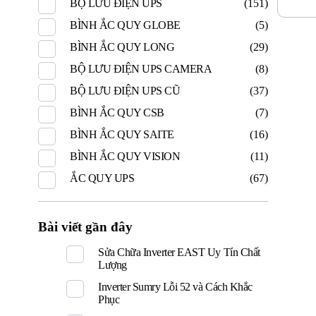
BỘ LƯU ĐIỆN UPS
(151)
BÌNH ẮC QUY GLOBE
(5)
BÌNH ẮC QUY LONG
(29)
BỘ LƯU ĐIỆN UPS CAMERA
(8)
BỘ LƯU ĐIỆN UPS CŨ
(37)
BÌNH ẮC QUY CSB
(7)
BÌNH ẮC QUY SAITE
(16)
BÌNH ẮC QUY VISION
(11)
ẮC QUY UPS
(67)
Bài viết gần đây
Sửa Chữa Inverter EAST Uy Tín Chất
Lượng
Inverter Sumry Lỗi 52 và Cách Khắc
Phục