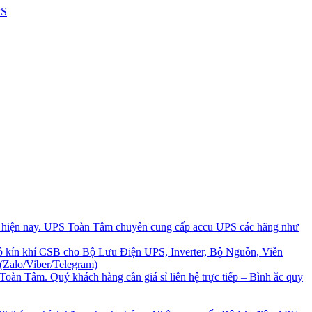
i hiện nay. UPS Toàn Tâm chuyên cung cấp accu UPS các hãng như
 kín khí CSB cho Bộ Lưu Điện UPS, Inverter, Bộ Nguồn, Viễn
(Zalo/Viber/Telegram)
Toàn Tâm. Quý khách hàng cần giá sỉ liên hệ trực tiếp – Bình ắc quy