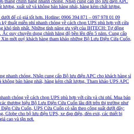
 36 tháng chính hãng nhanh chóng. Nhận cung cấp Bộ lưu điện APC
t lượng, xuất xứ và không bán hàng nhái, hàng kém chất lượng.
n dưới để có giá tốt hơn. Hotline: 0906 394 871 – 097 978 01 09
 kỹ thuật miễn phí nhanh chóng về cách chọn UPS phù hợp với cửa
ng khó tính nhất. Những tính năng ưu việt của IHTECH: Tự động
a, … Ắc quy chuyên dụng chính hãng độ bền lên đến 5 năm. Cung cấp
cao. Xin mời quý khách hàng tham khảo những Bộ Lưu Điện Cửa Cuốn,
hãng nhanh chóng. Nhận cung cấp Bộ lưu điện APC cho khách hàng sỉ
 và không bán hàng nhái, hàng kém chất lượng. Tham khảo UPS APC
 nhanh chóng về cách chọn UPS phù hợp với cửa và chi phí. Mua bán
 các thương hiệu Bộ Lưu Điện Cửa Cuốn lâu đời trên thị trường như
 Điện Cửa Cuốn, UPS Cửa Cuốn có sẵn theo công suất dưới đây:
, Globe cho bộ lưu điện UPS, xe đạp điện, đèn exit, các thiết bị
iá cao và tận nơi.