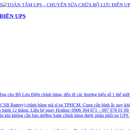
ĐIỆN UPS
g cho Bộ Lưu Điện chính hãng, đến từ các thương hiệu số 1 thế giớ
B Battery) chính hãng giá sỉ tại TPHCM. Cung cấp bình ắc quy khô
hành 12 tháng. Liên hệ ngay Hotline: 0906 394 871 – 097 978 01 09 
kín khí không cần bảo dưỡng Saite chính hãng được phân phối tại UPS 