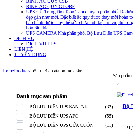
BÌNH ẮC QUY CSB
BÌNH ẮC QUY GLOBE
UPS CŨ
Trung tâm Toàn Tâm chuyên phân phối Bộ lưu đ
đẹp gần như mới. Đặc biệt ắc quy được thay mới hoàn 
bảo hành được thay thế sửa chữa linh kiện miễn phí tro
hơn rất nhiều.
UPS CAMERA
Nhà phân phối Bộ Lưu Điện UPS Came
DỊCH VỤ
DICH VU UPS
LIÊN HỆ
TUYỂN DỤNG
Home
Products
bộ lưu điện ata online c3kr
Sản phẩm
Danh mục sản phẩm
Bộ 
BỘ LƯU ĐIỆN UPS SANTAK
(32)
BỘ LƯU ĐIỆN UPS APC
(55)
BỘ LƯU ĐIỆN UPS CỬA CUỐN
(11)
21,