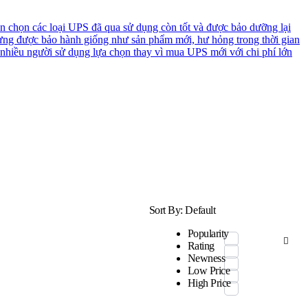
n chọn các loại UPS đã qua sử dụng còn tốt và được bảo dưỡng lại
ưng được bảo hành giống như sản phẩm mới, hư hỏng trong thời gian
 nhiều người sử dụng lựa chọn thay vì mua UPS mới với chi phí lớn
Sort By:
Default
Popularity
Rating
Newness
Low Price
High Price