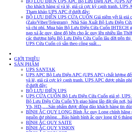
BỘ LƯU ĐIỆN UPS APC
Bộ Lưu Điện APC (UPS APC) 
cho khách hàng sỉ và lẻ, giá cả cực kỳ cạnh tranh. UP
Tham khảo UPS APC ở dưới đây:
BỘ LƯU ĐIỆN UPS CỬA CUỐN
Giá niêm yết là giá 
(Zalo/Viber/Telegram) Nhà Sản Xuất Bộ Lưu Điện Cửa C
và chi phí. Mua bán Bộ Lưu Điện Cửa Cuốn IHTECH giao
nạp xả ắc quy, tăng độ bền cho ắc quy lên nhiều lần Th
các thương hiệu Bộ Lưu Điện Cửa Cuốn lâu đời trên th
UPS Cửa Cuốn có sẵn theo công suất…
GIỚI THIỆU
SẢN PHẨM
UPS SANTAK
UPS APC
Bộ Lưu Điện APC (UPS APC) chất lượng đến t
và lẻ, giá cả cực kỳ cạnh tranh. UPS APC được phân p
ở dưới đây:
BỘ LƯU ĐIỆN UPS
UPS CỬA CUỐN
Bộ Lưu Điện Cửa Cuốn giá rẻ, UPS Cử
Bộ Lưu Điện Cửa Cuốn Yh giao hàng lắp đặt tận nơi, bả
Yh, HD,….Sản phẩm được đông đảo khách hàng tin dùng
BÌNH ẮC QUY LONG
Bình Ắc quy Long chính hãng gi
nguồn dự phòng…Bảo hành bình ắc quy long từ 6 tháng, 1
BÌNH ẮC QUY SAITE
BÌNH ẮC QUY VISION