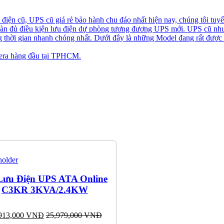
iện cũ, UPS cũ giá rẻ bảo hành chu đáo nhất hiện nay, chúng tôi tuyể
toàn đủ điều kiện lưu điện dự phòng tương đương UPS mới. UPS cũ nh
ng thời gian nhanh chóng nhất. Dưới đây là những Model đang rất được
ra hàng đầu tại TPHCM.
Lưu Điện UPS ATA Online
C3KR 3KVA/2.4KW
913,000
VNĐ
25,979,000
VNĐ