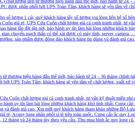
chất lượng đến từ thương hiệu hàng đầu thế giới, bảo hành từ 24 –
S APC được phân phối bởi UPS Toàn Tâm, khách hàng sẽ yên tâm về chấ
cho số lượng 1 cái, quý khách hàng lấy số lượng vui lòng liên hệ số bê
uốn giá rẻ, UPS Cửa Cuốn chất lượng giá cả cạnh tranh nhất, tư vấn
 hàng lắp đặt tận nơi, bảo hành uy tín làm hài lòng những khách hà
ời gian chuyển mạch thấp có thể xài được có máy tính, server, camer
ị trường, sản phẩm được đông đảo khách hàng tin dùng và đánh giá 
ừ thương hiệu hàng đầu thế giới, bảo hành từ 24 – 36 tháng chính 
hối bởi UPS Toàn Tâm, khách hàng sẽ yên tâm về chất lượng, xuất xứ
a Cuốn chất lượng giá cả cạnh tranh nhất, tư vấn kỹ thuật miễn phí
o hành uy tín làm hài lòng những khách hàng khó tính nhất. Cung cấp
 và đánh giá cao. Xin mời quý khách hàng tham khảo những Bộ Lưu
á rẻ, Acquy long phân phối sỉ lẻ trên toàn quốc. Cung cấp ắc quy Long
2 tháng và 24 tháng tùy theo yêu cầu. Thu mua bình ắc quy long cũ g