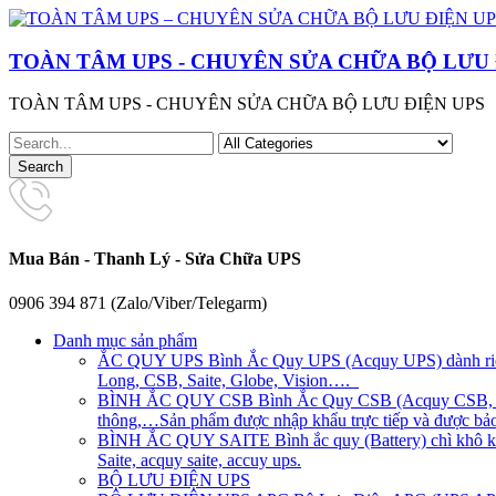
TOÀN TÂM UPS - CHUYÊN SỬA CHỮA BỘ LƯU 
TOÀN TÂM UPS - CHUYÊN SỬA CHỮA BỘ LƯU ĐIỆN UPS
Mua Bán - Thanh Lý - Sửa Chữa UPS
0906 394 871 (Zalo/Viber/Telegarm)
Danh mục sản phẩm
ẮC QUY UPS
Bình Ắc Quy UPS (Acquy UPS) dành riên
Long, CSB, Saite, Globe, Vision….
BÌNH ẮC QUY CSB
Bình Ắc Quy CSB (Acquy CSB, CS
thông,…Sản phẩm được nhập khẩu trực tiếp và được bảo 
BÌNH ẮC QUY SAITE
Bình ắc quy (Battery) chì khô 
Saite, acquy saite, accuy ups.
BỘ LƯU ĐIỆN UPS