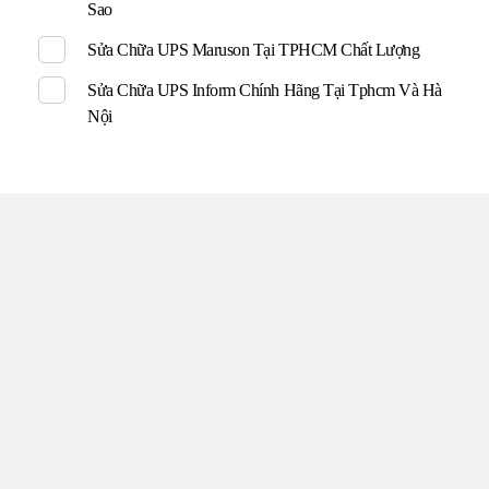
Sao
Sửa Chữa UPS Maruson Tại TPHCM Chất Lượng
Sửa Chữa UPS Inform Chính Hãng Tại Tphcm Và Hà
Nội
TRUNG TÂM UPS TOÀN
TÂM
Đến với UPS Toàn Tâm quý khách hàng sẽ được phục vụ
Tận tâm – Thật lòng – Sâu Sắc – Uy tín. Sự hài lòng của quý
khách hàng là thước đo cho sự phát triển của chúng tôi.