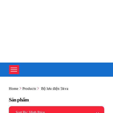
TOÀN TÂM UPS - CHUYÊN SỬA CHỮA BỘ LƯU ĐIỆN UPS
TOÀN TÂM UPS - CHUYÊN SỬA CHỮA BỘ LƯU ĐIỆN UPS
Home
Products
Bộ lưu điện 5kva
Sản phẩm
Sort By:
High Price