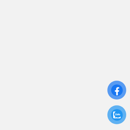
0906 394 871
Trụ sở chính: 81/10 Phó Đức Chính, Phường 1, Quận
Bình Thạnh, TP.HCM
CN: Số 46A Ngõ 37 Bằng Liệt, Hoàng Liệt, Hoàng
Mai, Hà Nội
Liên kết
Sửa Chữa UPS
Cho Thuê UPS
Bảo Trì UPS
Bộ Lưu Điện UPS Cũ
Ắc Quy UPS