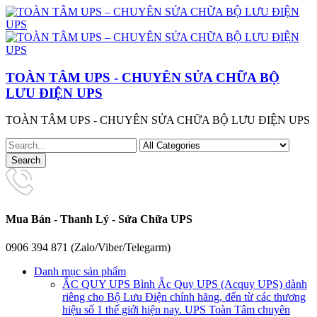
TOÀN TÂM UPS - CHUYÊN SỬA CHỮA BỘ
LƯU ĐIỆN UPS
TOÀN TÂM UPS - CHUYÊN SỬA CHỮA BỘ LƯU ĐIỆN UPS
Mua Bán - Thanh Lý - Sửa Chữa UPS
0906 394 871 (Zalo/Viber/Telegarm)
Danh mục sản phẩm
ẮC QUY UPS
Bình Ắc Quy UPS (Acquy UPS) dành
riêng cho Bộ Lưu Điện chính hãng, đến từ các thương
hiệu số 1 thế giới hiện nay. UPS Toàn Tâm chuyên