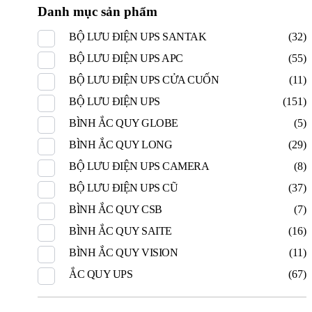
Danh mục sản phẩm
BỘ LƯU ĐIỆN UPS SANTAK
(32)
BỘ LƯU ĐIỆN UPS APC
(55)
BỘ LƯU ĐIỆN UPS CỬA CUỐN
(11)
BỘ LƯU ĐIỆN UPS
(151)
BÌNH ẮC QUY GLOBE
(5)
BÌNH ẮC QUY LONG
(29)
BỘ LƯU ĐIỆN UPS CAMERA
(8)
BỘ LƯU ĐIỆN UPS CŨ
(37)
BÌNH ẮC QUY CSB
(7)
BÌNH ẮC QUY SAITE
(16)
BÌNH ẮC QUY VISION
(11)
ẮC QUY UPS
(67)