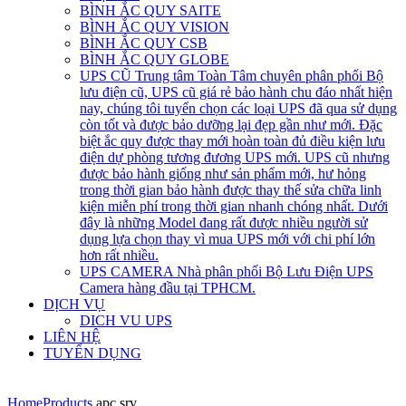
BÌNH ẮC QUY SAITE
BÌNH ẮC QUY VISION
BÌNH ẮC QUY CSB
BÌNH ẮC QUY GLOBE
UPS CŨ
Trung tâm Toàn Tâm chuyên phân phối Bộ
lưu điện cũ, UPS cũ giá rẻ bảo hành chu đáo nhất hiện
nay, chúng tôi tuyển chọn các loại UPS đã qua sử dụng
còn tốt và được bảo dưỡng lại đẹp gần như mới. Đặc
biệt ắc quy được thay mới hoàn toàn đủ điều kiện lưu
điện dự phòng tương đương UPS mới. UPS cũ nhưng
được bảo hành giống như sản phẩm mới, hư hỏng
trong thời gian bảo hành được thay thế sửa chữa linh
kiện miễn phí trong thời gian nhanh chóng nhất. Dưới
đây là những Model đang rất được nhiều người sử
dụng lựa chọn thay vì mua UPS mới với chi phí lớn
hơn rất nhiều.
UPS CAMERA
Nhà phân phối Bộ Lưu Điện UPS
Camera hàng đầu tại TPHCM.
DỊCH VỤ
DICH VU UPS
LIÊN HỆ
TUYỂN DỤNG
Home
Products
apc srv