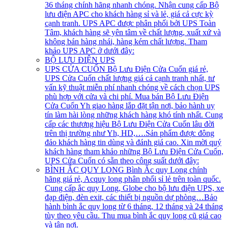
36 tháng chính hãng nhanh chóng. Nhận cung cấp Bộ
lưu điện APC cho khách hàng sỉ và lẻ, giá cả cực kỳ
cạnh tranh. UPS APC được phân phối bởi UPS Toàn
Tâm, khách hàng sẽ yên tâm về chất lượng, xuất xứ và
không bán hàng nhái, hàng kém chất lượng. Tham
khảo UPS APC ở dưới đây:
BỘ LƯU ĐIỆN UPS
UPS CỬA CUỐN
Bộ Lưu Điện Cửa Cuốn giá rẻ,
UPS Cửa Cuốn chất lượng giá cả cạnh tranh nhất, tư
vấn kỹ thuật miễn phí nhanh chóng về cách chọn UPS
phù hợp với cửa và chi phí. Mua bán Bộ Lưu Điện
Cửa Cuốn Yh giao hàng lắp đặt tận nơi, bảo hành uy
tín làm hài lòng những khách hàng khó tính nhất. Cung
cấp các thương hiệu Bộ Lưu Điện Cửa Cuốn lâu đời
trên thị trường như Yh, HD,….Sản phẩm được đông
đảo khách hàng tin dùng và đánh giá cao. Xin mời quý
khách hàng tham khảo những Bộ Lưu Điện Cửa Cuốn,
UPS Cửa Cuốn có sẵn theo công suất dưới đây:
BÌNH ẮC QUY LONG
Bình Ắc quy Long chính
hãng giá rẻ, Acquy long phân phối sỉ lẻ trên toàn quốc.
Cung cấp ắc quy Long, Globe cho bộ lưu điện UPS, xe
đạp điện, đèn exit, các thiết bị nguồn dự phòng…Bảo
hành bình ắc quy long từ 6 tháng, 12 tháng và 24 tháng
tùy theo yêu cầu. Thu mua bình ắc quy long cũ giá cao
và tận nơi.