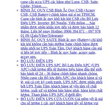
cung cấp accu UPS các hãng như Long, CSB, Saite,
Globe, Vision….
BÌNH ẮC QUY CSB
Bình Ắc Quy CSB (Acquy
CSB, CSB Battery) chính hãng giá sỉ tại TPHCM.
Cung cấp bình ắc quy khô kín khí CSB cho Bộ Lưu
Điện UPS, Inverter, Bộ Nguồn, Viễn thông,…Sản
phẩm được nhập khẩu trực tiếp và được bảo hành 12
tháng. Liên hệ ngay Hotline: 0906 394 871 – 097 978
01 09 (Zalo/Viber/Telegram)
BÌNH ẮC QUY SAITE
Bình ắc quy (Battery) chì khô
kín khí không cần bảo dưỡng Saite chính hãng được
phân phối tại UPS Toàn Tâm. Quý khách hàng cần giá
sỉ liên hệ trực tiếp – Bình ắc quy Saite, acquy saite,
accuy ups.
BỘ LƯU ĐIỆN UPS
BỘ LƯU ĐIỆN UPS APC
Bộ Lưu Điện APC (UPS
APC) chất lượng đến từ thương hiệu hàng đầu thế giới,
bảo hành từ 24 – 36 tháng chính hãng nhanh chóng.
Nhận cung cấp Bộ lưu điện APC cho khách hàng sỉ và
lẻ, giá cả cực kỳ cạnh tranh. UPS APC được phân phối
bởi UPS Toàn Tâm, khách hàng sẽ yên tâm về chất
lượng, xuất xứ và không bán hàng nhái, hàng kém chất
lượng. Tham khảo UPS APC ở dưới đây:
BỘ LƯU ĐIỆN UPS CỬA CUỐN
Giá niêm yết là giá
cho số lượng 1 cái, quý khách hàng lấy số lượng vui