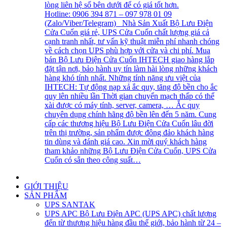
lòng liên hệ số bên dưới để có giá tốt hơn.
Hotline: 0906 394 871 – 097 978 01 09
(Zalo/Viber/Telegram) Nhà Sản Xuất Bộ Lưu Điện
Cửa Cuốn giá rẻ, UPS Cửa Cuốn chất lượng giá cả
cạnh tranh nhất, tư vấn kỹ thuật miễn phí nhanh chóng
về cách chọn UPS phù hợp với cửa và chi phí. Mua
bán Bộ Lưu Điện Cửa Cuốn IHTECH giao hàng lắp
đặt tận nơi, bảo hành uy tín làm hài lòng những khách
hàng khó tính nhất. Những tính năng ưu việt của
IHTECH: Tự động nạp xả ắc quy, tăng độ bền cho ắc
quy lên nhiều lần Thời gian chuyển mạch thấp có thể
xài được có máy tính, server, camera, … Ắc quy
chuyên dụng chính hãng độ bền lên đến 5 năm. Cung
cấp các thương hiệu Bộ Lưu Điện Cửa Cuốn lâu đời
trên thị trường, sản phẩm được đông đảo khách hàng
tin dùng và đánh giá cao. Xin mời quý khách hàng
tham khảo những Bộ Lưu Điện Cửa Cuốn, UPS Cửa
Cuốn có sẵn theo công suất…
GIỚI THIỆU
SẢN PHẨM
UPS SANTAK
UPS APC
Bộ Lưu Điện APC (UPS APC) chất lượng
đến từ thương hiệu hàng đầu thế giới, bảo hành từ 24 –