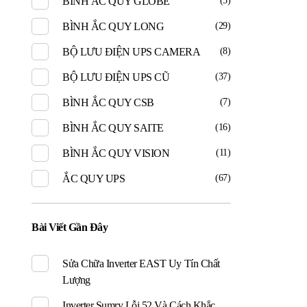
BÌNH ẮC QUY GLOBE
(5)
BÌNH ẮC QUY LONG
(29)
BỘ LƯU ĐIỆN UPS CAMERA
(8)
BỘ LƯU ĐIỆN UPS CŨ
(37)
BÌNH ẮC QUY CSB
(7)
BÌNH ẮC QUY SAITE
(16)
BÌNH ẮC QUY VISION
(11)
ẮC QUY UPS
(67)
Bài Viết Gần Đây
Sửa Chữa Inverter EAST Uy Tín Chất
Lượng
Inverter Sumry Lỗi 52 Và Cách Khắc