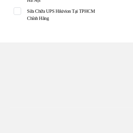
Hà Nội
Sửa Chữa UPS Hikivion Tại TPHCM
Chính Hãng
TR
Đến với UPS Toàn Tâm q