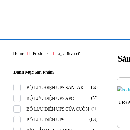
TOÀN TÂM UPS - CHUYÊN SỬA CHỮA BỘ LƯU ĐIỆN UPS
TOÀN TÂM UPS - CHUYÊN SỬA CHỮA BỘ LƯU ĐIỆN UPS
Home
Products
apc 3kva cũ
Sả
Danh Mục Sản Phẩm
BỘ LƯU ĐIỆN UPS SANTAK
(32)
BỘ LƯU ĐIỆN UPS APC
(55)
UPS 
BỘ LƯU ĐIỆN UPS CỬA CUỐN
(11)
BỘ LƯU ĐIỆN UPS
(151)