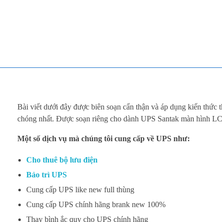
TOÀN TÂM UPS - CHUYÊN SỬA CHỮA BỘ LƯU ĐIỆN UPS
TOÀN TÂM UPS - CHUYÊN SỬA CHỮA BỘ LƯU ĐIỆN UPS
M
Bài viết dưới đây được biên soạn cẩn thận và áp dụng kiến thức
ã
chóng nhất. Được soạn riêng cho dành UPS Santak màn hìn
Một số dịch vụ mà chúng tôi cung cấp về UPS như:
l
ỗ
Cho thuê bộ lưu điện
Bảo trì UPS
i
Cung cấp UPS like new full thùng
U
Cung cấp UPS chính hãng brank new 100%
Thay bình ắc quy cho UPS chính hãng