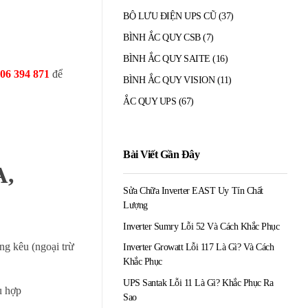
BỘ LƯU ĐIỆN UPS CŨ
(37)
BÌNH ẮC QUY CSB
(7)
BÌNH ẮC QUY SAITE
(16)
06 394 871
để
BÌNH ẮC QUY VISION
(11)
ẮC QUY UPS
(67)
Bài Viết Gần Đây
A,
Sửa Chữa Inverter EAST Uy Tín Chất
Lượng
Inverter Sumry Lỗi 52 Và Cách Khắc Phục
ng kêu (ngoại trừ
Inverter Growatt Lỗi 117 Là Gì? Và Cách
Khắc Phục
UPS Santak Lỗi 11 Là Gì? Khắc Phục Ra
ù hợp
Sao