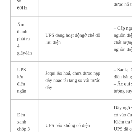
số
được hỗ tr
60Hz
Âm
– Cấp ngu
thanh
UPS đang hoạt độngở chế độ
nguồn đi
phát ra
lưu điện
chất lượn
4
nguồn điệ
giây/lần
UPS
– Sạc lại 
ắcqui lão hoá, chưa được nạp
lưu
điện bằn
đầy hoặc tải tăng so với trước
điện
– Ắc qui 
đây
ngắn
tượng suy
Dây ngõ 
Đèn
có vào đ
xanh
Kiểm tra
UPS báo không có điện
chớp 3
UPS đã cắ