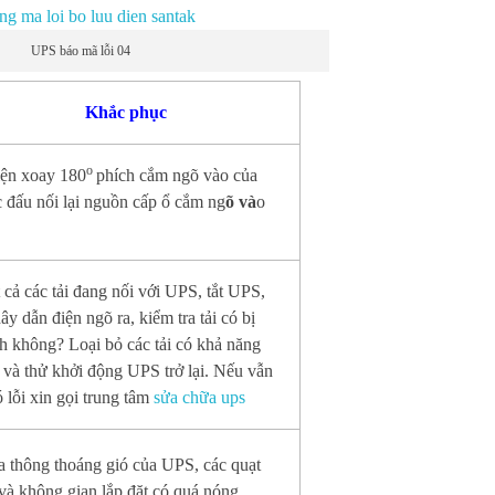
UPS báo mã lỗi 04
Khắc phục
o
iện xoay 180
phích cắm ngõ vào của
đấu nối lại nguồn cấp ổ cắm ng
õ và
o
t cả các tải đang nối với UPS, tắt UPS,
ây dẫn điện ngõ ra, kiểm tra tải có bị
 không? Loại bỏ các tải có khả năng
 và thử khởi động UPS trở lại. Nếu vẫn
ó lỗi xin gọi trung tâm
sửa chữa ups
a thông thoáng gió của UPS, các quạt
à không gian lắp đặt có quá nóng