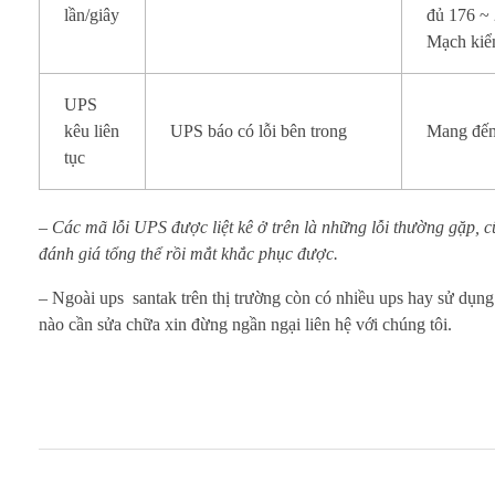
lần/giây
đủ 176 ~
Mạch kiểm
UPS
kêu liên
UPS báo có lỗi bên trong
Mang đến
tục
– Các mã lỗi UPS được liệt kê ở trên là những lỗi thường gặp, 
đánh giá tổng thể rồi mắt khắc phục được.
– Ngoài ups santak trên thị trường còn có nhiều ups hay sử dụn
nào cần sửa chữa xin đừng ngần ngại liên hệ với chúng tôi.