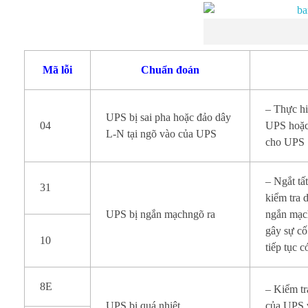
á
c
h
Mã lỗi
Chuẩn đoán
k
– Thực h
UPS bị sai pha hoặc đảo dây
h
04
UPS hoặc 
L-N tại ngõ vào của UPS
cho UPS
ắ
– Ngắt tấ
c
31
kiểm tra d
p
UPS bị ngắn mạchngõ ra
ngắn mạch
gây sự cố
10
h
tiếp tục c
ụ
8E
– Kiểm tr
c
UPS bị quá nhiệt
của UPS v