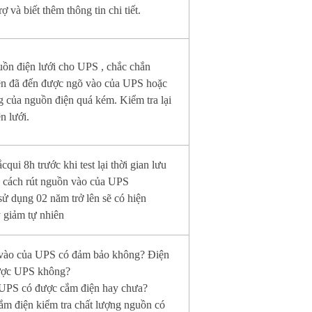
ợ và biết thêm thông tin chi tiết.
ồn điện lưới cho UPS , chắc chắn
ện đã đến được ngõ vào của UPS hoặc
g của nguồn điện quá kém. Kiểm tra lại
n lưới.
ắcqui 8h trước khi test lại thời gian lưu
g cách rút nguồn vào của UPS
sử dụng 02 năm trở lên sẽ có hiện
 giảm tự nhiên
vào của UPS có đảm bảo không? Điện
ược UPS không?
 UPS có được cắm điện hay chưa?
m điện kiểm tra chất lượng nguồn có