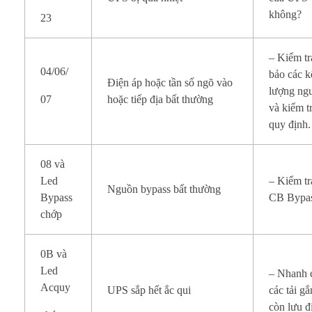
không?
23
– Kiểm tr
04/06/
bảo các k
Điện áp hoặc tần số ngõ vào
lượng ngu
07
hoặc tiếp địa bất thường
và kiểm t
quy định.
08 và
Led
– Kiểm tr
Nguồn bypass bất thường
Bypass
CB Bypas
chớp
0B và
Led
– Nhanh c
Acquy
UPS sắp hết ắc qui
các tải g
còn lưu đ