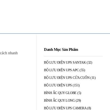
Mua Bán - Thanh Lý - Sửa Chữa UPS
0906 394 871 (Zalo/Viber/Telegarm)
Danh Mục Sản Phẩm
 cách nhanh
BỘ LƯU ĐIỆN UPS SANTAK
(32)
BỘ LƯU ĐIỆN UPS APC
(55)
BỘ LƯU ĐIỆN UPS CỬA CUỐN
(11)
BỘ LƯU ĐIỆN UPS
(151)
BÌNH ẮC QUY GLOBE
(5)
BÌNH ẮC QUY LONG
(29)
BỘ LƯU ĐIỆN UPS CAMERA
(8)