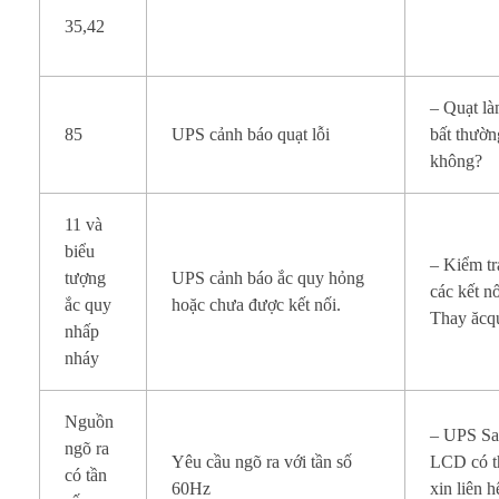
35,42
– Quạt l
85
UPS cảnh báo quạt lỗi
bất thườn
không?
11 và
biểu
– Kiểm tr
tượng
UPS cảnh báo ắc quy hỏng
các kết n
ắc quy
hoặc chưa được kết nối.
Thay ăcq
nhấp
nháy
Nguồn
– UPS Sa
ngõ ra
Yêu cầu ngõ ra với tần số
LCD có th
có tần
60Hz
xin liên 