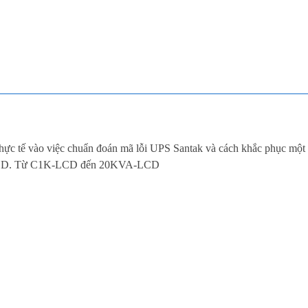
 thực tế vào việc chuẩn đoán mã lỗi UPS Santak và cách khắc phục một
h LCD. Từ C1K-LCD đến 20KVA-LCD