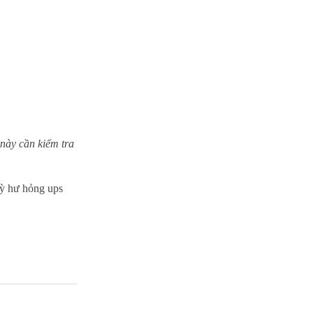
 này cần kiểm tra
kỳ hư hỏng ups