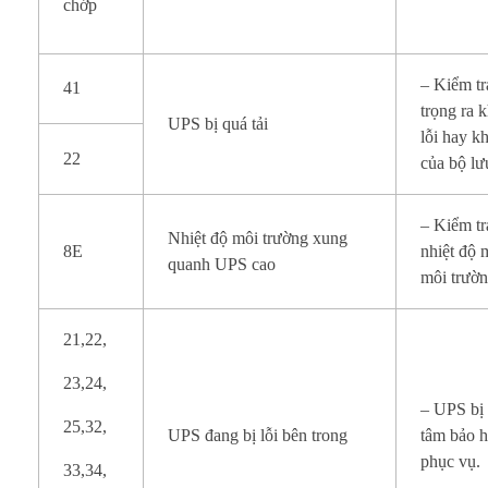
chớp
– Kiểm tr
41
trọng ra 
UPS bị quá tải
lỗi hay k
22
của bộ lư
– Kiểm tr
Nhiệt độ môi trường xung
8E
nhiệt độ 
quanh UPS cao
môi trườ
21,22,
23,24,
– UPS bị 
25,32,
UPS đang bị lỗi bên trong
tâm bảo 
phục vụ.
33,34,