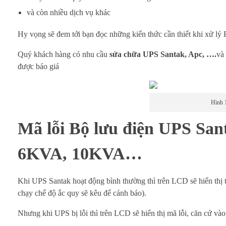
P
và còn nhiều dịch vụ khác
S
Hy vọng sẽ đem tới bạn đọc những kiến thức cần thiết khi xử lý B
S
Quý khách hàng có nhu cầu
sửa chữa UPS Santak, Apc, ….
và
a
được báo giá
n
Hình 
t
Mã lỗi Bộ lưu điện UPS Sa
a
k
6KVA, 10KVA…
v
Khi UPS Santak hoạt động bình thường thì trên LCD sẽ hiển thị t
à
chạy chế độ ắc quy sẽ kêu để cảnh báo).
c
Nhưng khi UPS bị lỗi thì trên LCD sẽ hiển thị mã lỗi, căn cứ và