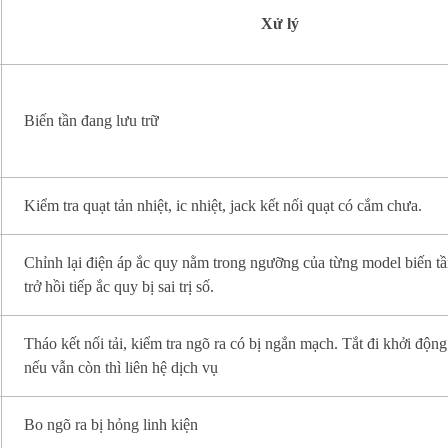
Xử lý
Biến tần đang lưu trữ
Kiểm tra quạt tản nhiệt, ic nhiệt, jack kết nối quạt có cắm chưa.
Chỉnh lại điện áp ắc quy nằm trong ngưỡng của từng model biến t
trở hồi tiếp ắc quy bị sai trị số.
Tháo kết nối tải, kiểm tra ngõ ra có bị ngắn mạch. Tắt đi khởi động 
nếu vẫn còn thì liên hệ dịch vụ
Bo ngõ ra bị hỏng linh kiện