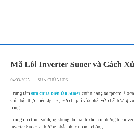
TOÀN TÂM UPS - CHUYÊN SỬA CHỮA BỘ LƯU ĐIỆN UPS
TOÀN TÂM UPS - CHUYÊN SỬA CHỮA BỘ LƯU ĐIỆN UPS
Mã Lỗi Inverter Suoer và Cách X
04/03/2025
SỬA CHỮA UPS
Trung tâm
sửa chữa biến tần Suoer
chính hãng tại tphcm là đơn
chỉ nhận thực hiện dịch vụ với chi phí vừa phải với chất lượng vư
hàng.
Trong quá trình sử dụng không thể tránh khỏi có những lúc inver
inverter Suoer và hướng khắc phục nhanh chóng.