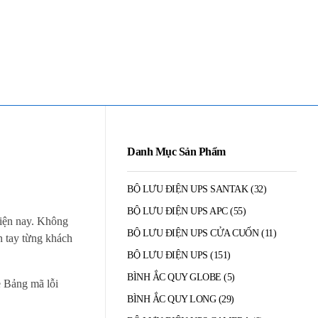
Mua Bán - Thanh Lý - Sửa Chữa UPS
0906 394 871 (Zalo/Viber/Telegarm)
Danh Mục Sản Phẩm
BỘ LƯU ĐIỆN UPS SANTAK
(32)
BỘ LƯU ĐIỆN UPS APC
(55)
 hiện nay. Không
BỘ LƯU ĐIỆN UPS CỬA CUỐN
(11)
ến tay từng khách
BỘ LƯU ĐIỆN UPS
(151)
BÌNH ẮC QUY GLOBE
(5)
ẻ Bảng mã lỗi
BÌNH ẮC QUY LONG
(29)