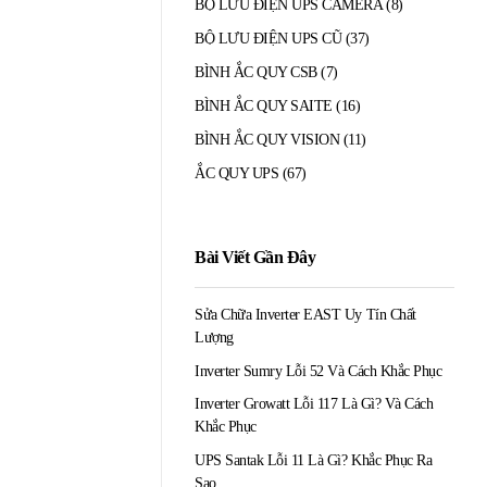
BỘ LƯU ĐIỆN UPS CAMERA
(8)
BỘ LƯU ĐIỆN UPS CŨ
(37)
BÌNH ẮC QUY CSB
(7)
BÌNH ẮC QUY SAITE
(16)
BÌNH ẮC QUY VISION
(11)
ẮC QUY UPS
(67)
Bài Viết Gần Đây
Sửa Chữa Inverter EAST Uy Tín Chất
Lượng
Inverter Sumry Lỗi 52 Và Cách Khắc Phục
Inverter Growatt Lỗi 117 Là Gì? Và Cách
Khắc Phục
UPS Santak Lỗi 11 Là Gì? Khắc Phục Ra
Sao