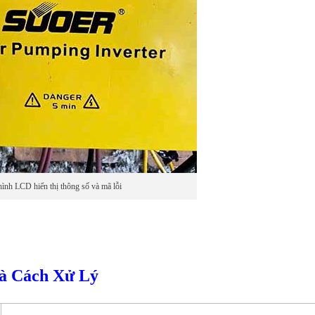
ình LCD hiển thị thông số và mã lỗi
và Cách Xử Lý