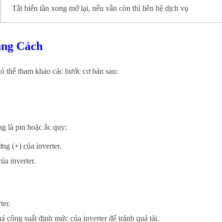
Tắt biến tần xong mở lại, nếu vẫn còn thì liên hệ dịch vụ
úng Cách
ó thể tham khảo các bước cơ bản sau:
g là pin hoặc ắc quy:
g (+) của inverter.
ủa inverter.
ter.
á công suất định mức của inverter để tránh quá tải.