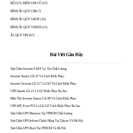
BỘ LƯU ĐIỆN UPS CŨ
(37)
BÌNH ẮC QUY CSB
(7)
BÌNH ẮC QUY SAITE
(16)
BÌNH ẮC QUY VISION
(11)
ẮC QUY UPS
(67)
Bài Viết Gần Đây
Sửa Chữa Inverter EAST Uy Tín Chất Lượng
Inverter Sumry Lỗi 52 Và Cách Khắc Phục
Inverter Growatt Lỗi 117 Là Gì? Và Cách Khắc Phục
UPS Santak Lỗi 11 Là Gì? Khắc Phục Ra Sao
Biến Tần Inverter Sumry Lỗi 09 Và Cách Khắc Phục
UPS APC Error P13 Là Lỗi Gì? Cách Khắc Phục Ra Sao
Sửa Chữa UPS Maruson Tại TPHCM Chất Lượng
Sửa Chữa UPS Inform Chính Hãng Tại Tphcm Và Hà Nội
Sửa Chữa UPS Borri Tại TPHCM Và Hà Nội