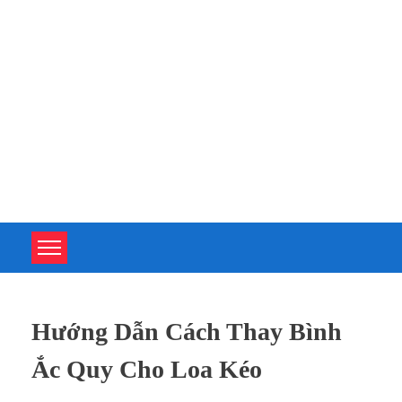
TOÀN TÂM UPS - CHUYÊN SỬA CHỮA BỘ LƯU ĐIỆN UPS
TOÀN TÂM UPS - CHUYÊN SỬA CHỮA BỘ LƯU ĐIỆN UPS
Hướng Dẫn Cách Thay Bình
Ắc Quy Cho Loa Kéo