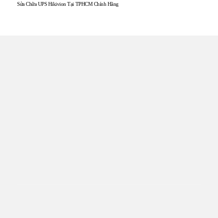
Sửa Chữa UPS Hikivion Tại TPHCM Chính Hãng
TRUNG TÂM UPS TOÀN
TÂM
Đến với UPS Toàn Tâm quý khách hàng sẽ được phục vụ
Tận tâm – Thật lòng – Sâu Sắc – Uy tín. Sự hài lòng của quý
khách hàng là thước đo cho sự phát triển của chúng tôi.