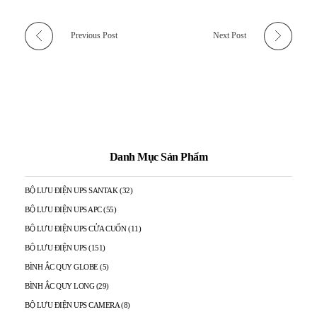
Previous Post
Next Post
Danh Mục Sản Phẩm
BỘ LƯU ĐIỆN UPS SANTAK
(32)
BỘ LƯU ĐIỆN UPS APC
(55)
BỘ LƯU ĐIỆN UPS CỬA CUỐN
(11)
BỘ LƯU ĐIỆN UPS
(151)
BÌNH ẮC QUY GLOBE
(5)
BÌNH ẮC QUY LONG
(29)
BỘ LƯU ĐIỆN UPS CAMERA
(8)