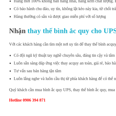
Hàng mới 100% không bán hàng nhái, hàng kém chất lượng. Kh
Có bảo hành chu đáo, uy tín, không lật kèo này kia, từ chối 
Hàng thường có sẵn và được giao miễn phí với số lượng
Nhận
thay thế bình ắc quy cho UP
Với các khách hàng cần tìm một nơi uy tín để thay thế bình acquy
Có đội ngũ kỹ thuật tay nghề chuyên sâu, đáng tin cậy và tâm
Luôn sẵn sàng đáp ứng việc thay acquy an toàn, giá rẻ, bảo h
Tư vấn sau bán hàng tận tâm
Luôn lắng nghe và luôn cầu thị từ phía khách hàng để có thể 
Quý khách cần mua bình ắc quy UPS, thay thế bình ắc quy, mu
Hotline 0906 394 871