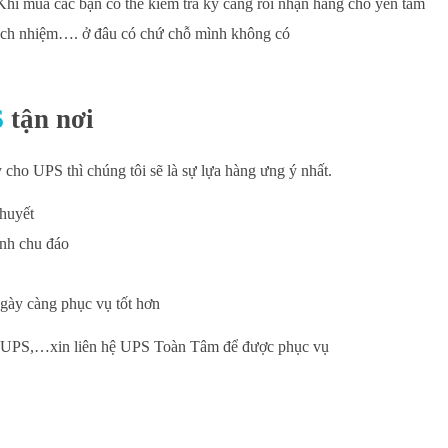
i mua các bạn có thể kiểm tra kỹ càng rồi nhận hàng cho yên tâm
trách nhiệm…. ở đâu có chứ chỗ mình không có
S
tận nơi
 cho UPS thì chúng tôi sẽ là sự lựa hàng ưng ý nhất.
 huyết
ành chu đáo
ngày càng phục vụ tốt hơn
a UPS,…xin liên hệ UPS Toàn Tâm để được phục vụ