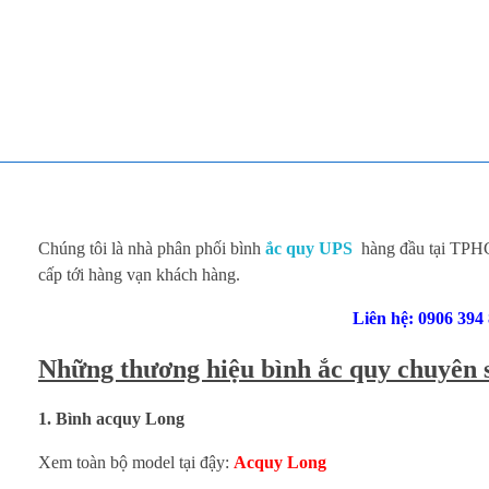
TOÀN TÂM UPS - CHUYÊN SỬA CHỮA BỘ LƯU ĐIỆN UPS
TOÀN TÂM UPS - CHUYÊN SỬA CHỮA BỘ LƯU ĐIỆN UPS
Đ
Chúng tôi là nhà phân phối bình
ắc quy UPS
hàng đầu tại TPHCM
ạ
cấp tới hàng vạn khách hàng.
Liên hệ: 0906 394 
i
Những thương hiệu bình ắc quy chuyên 
l
ý
1. Bình acquy Long
b
Xem toàn bộ model tại đậy:
Acquy Long