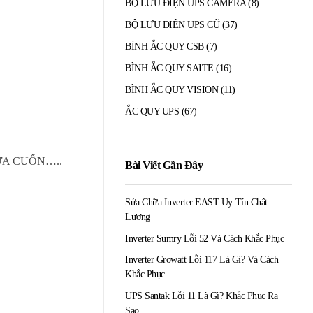
BỘ LƯU ĐIỆN UPS CAMERA
(8)
BỘ LƯU ĐIỆN UPS CŨ
(37)
BÌNH ẮC QUY CSB
(7)
BÌNH ẮC QUY SAITE
(16)
BÌNH ẮC QUY VISION
(11)
ẮC QUY UPS
(67)
 CỬA CUỐN…..
Bài Viết Gần Đây
Sửa Chữa Inverter EAST Uy Tín Chất
Lượng
Inverter Sumry Lỗi 52 Và Cách Khắc Phục
Inverter Growatt Lỗi 117 Là Gì? Và Cách
Khắc Phục
UPS Santak Lỗi 11 Là Gì? Khắc Phục Ra
Sao