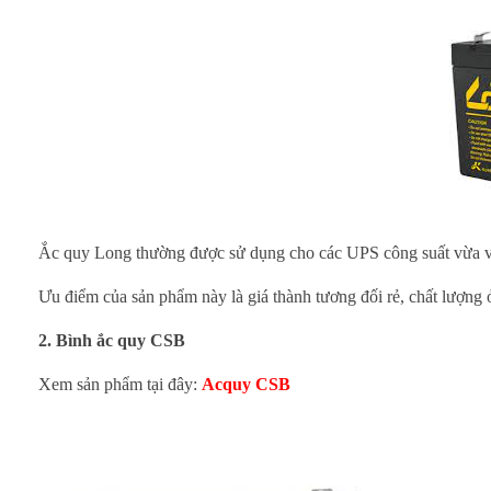
á
n
B
ì
n
h
Ắc quy Long thường được sử dụng cho các UPS công suất v
Ắ
Ưu điểm của sản phẩm này là giá thành tương đối rẻ, chất lượng
c
2. Bình ắc quy CSB
Q
Xem sản phẩm tại đây:
Acquy CSB
u
y