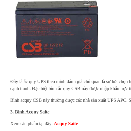
U
P
S
t
ạ
i
T
Đây là ắc quy UPS theo mình đánh giá chủ quan là sự lựa chọn h
cạnh tranh. Đặc biệt bình ắc quy CSB này được nhập khẩu trực t
P
Bình acquy CSB này thường được các nhà sản xuất UPS APC
H
3. Bình Acquy Saite
C
Xem sản phẩm tại đây:
Acquy Saite