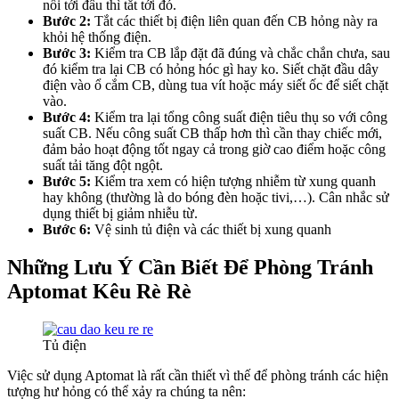
nối tới đâu thì tắt tới đó.
Bước 2:
Tắt các thiết bị điện liên quan đến CB hỏng này ra
khỏi hệ thống điện.
Bước 3:
Kiểm tra CB lắp đặt đã đúng và chắc chắn chưa, sau
đó kiểm tra lại CB có hỏng hóc gì hay ko. Siết chặt đầu dây
điện vào ổ cắm CB, dùng tua vít hoặc máy siết ốc để siết chặt
vào.
Bước 4:
Kiểm tra lại tổng công suất điện tiêu thụ so với công
suất CB. Nếu công suất CB thấp hơn thì cần thay chiếc mới,
đảm bảo hoạt động tốt ngay cả trong giờ cao điểm hoặc công
suất tải tăng đột ngột.
Bước 5:
Kiểm tra xem có hiện tượng nhiễm từ xung quanh
hay không (thường là do bóng đèn hoặc tivi,…). Cân nhắc sử
dụng thiết bị giảm nhiễu từ.
Bước 6:
Vệ sinh tủ điện và các thiết bị xung quanh
Những Lưu Ý Cần Biết Để Phòng Tránh
Aptomat Kêu Rè Rè
Tủ điện
Việc sử dụng Aptomat là rất cần thiết vì thế để phòng tránh các hiện
tượng hư hỏng có thể xảy ra chúng ta nên: