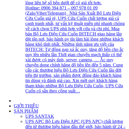
lòng liên hệ số bên dưới để có giá tốt hơn.
Hotline: 0906 394 871 – 097 978 01 09
(Zalo/Viber/Telegram) Nhà Sản Xuất Bộ Lưu Điện
Cửa Cuốn giá rẻ, UPS Cửa Cuốn chất lượng giá cả
cạnh tranh nhất, tư vấn kỹ thuật miễn phí nhanh chóng
về cách chọn UPS phù hợp với cửa và chi phí. Mua
bán Bộ Lưu Điện Cửa Cuốn IHTECH giao hàng lắp
đặt tận nơi, bảo hành uy tín làm hài lòng những khách
hàng khó tính nhất. Những tính năng ưu việt của
IHTECH: Tự động nạp xả ắc quy, tăng độ bền cho ắc
quy lên nhiều lần Thời gian chuyển mạch thấp có thể
xài được có máy tính, server, camera, … Ắc quy
chuyên dụng chính hãng độ bền lên đến 5 năm. Cung
cấp các thương hiệu Bộ Lưu Điện Cửa Cuốn lâu đời
trên thị trường, sản phẩm được đông đảo khách hàng
tin dùng và đánh giá cao. Xin mời quý khách hàng
tham khảo những Bộ Lưu Điện Cửa Cuốn, UPS Cửa
Cuốn có sẵn theo công suất…
GIỚI THIỆU
SẢN PHẨM
UPS SANTAK
UPS APC
Bộ Lưu Điện APC (UPS APC) chất lượng
đến từ thương hiệu hàng đầu thế giới, bảo hành từ 24 –