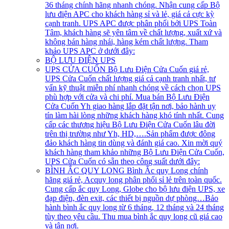
36 tháng chính hãng nhanh chóng. Nhận cung cấp Bộ
lưu điện APC cho khách hàng sỉ và lẻ, giá cả cực kỳ
cạnh tranh. UPS APC được phân phối bởi UPS Toàn
Tâm, khách hàng sẽ yên tâm về chất lượng, xuất xứ và
không bán hàng nhái, hàng kém chất lượng. Tham
khảo UPS APC ở dưới đây:
BỘ LƯU ĐIỆN UPS
UPS CỬA CUỐN
Bộ Lưu Điện Cửa Cuốn giá rẻ,
UPS Cửa Cuốn chất lượng giá cả cạnh tranh nhất, tư
vấn kỹ thuật miễn phí nhanh chóng về cách chọn UPS
phù hợp với cửa và chi phí. Mua bán Bộ Lưu Điện
Cửa Cuốn Yh giao hàng lắp đặt tận nơi, bảo hành uy
tín làm hài lòng những khách hàng khó tính nhất. Cung
cấp các thương hiệu Bộ Lưu Điện Cửa Cuốn lâu đời
trên thị trường như Yh, HD,….Sản phẩm được đông
đảo khách hàng tin dùng và đánh giá cao. Xin mời quý
khách hàng tham khảo những Bộ Lưu Điện Cửa Cuốn,
UPS Cửa Cuốn có sẵn theo công suất dưới đây:
BÌNH ẮC QUY LONG
Bình Ắc quy Long chính
hãng giá rẻ, Acquy long phân phối sỉ lẻ trên toàn quốc.
Cung cấp ắc quy Long, Globe cho bộ lưu điện UPS, xe
đạp điện, đèn exit, các thiết bị nguồn dự phòng…Bảo
hành bình ắc quy long từ 6 tháng, 12 tháng và 24 tháng
tùy theo yêu cầu. Thu mua bình ắc quy long cũ giá cao
và tận nơi.