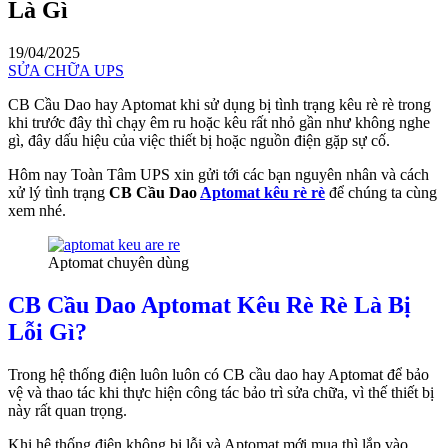
Là Gì
19/04/2025
SỬA CHỮA UPS
CB Cầu Dao hay Aptomat khi sử dụng bị tình trạng kêu rè rè trong
khi trước đây thì chạy êm ru hoặc kêu rất nhỏ gần như không nghe
gì, đây dấu hiệu của việc thiết bị hoặc nguồn điện gặp sự cố.
Hôm nay Toàn Tâm UPS xin gửi tới các bạn nguyên nhân và cách
xử lý tình trạng
CB Cầu Dao
Aptomat kêu rè rè
để chúng ta cùng
xem nhé.
Aptomat chuyên dùng
CB Cầu Dao Aptomat Kêu Rè Rè Là Bị
Lỗi Gì?
Trong hệ thống điện luôn luôn có CB cầu dao hay Aptomat để bảo
vệ và thao tác khi thực hiện công tác bảo trì sửa chữa, vì thế thiết bị
này rất quan trọng.
Khi hệ thống điện không bị lỗi và Aptomat mới mua thì lắp vào