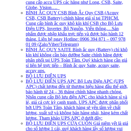
cung cấp accu UPS các hãng như Long, CSB, Saite,
Globe, Vision….
BÌNH ẮC QUY CSB
Bình Ắc Quy CSB (Acquy
CSB, CSB Battery) chính hãng giá sỉ tại TPHCM.
Cung cấp bình ắc quy khô kín khí CSB cho Bộ Lưu
Điện UPS, Inverter, Bộ Nguồn, Viễn thông,…Sản
phẩm được nhập khẩu trực tiếp và được bảo hành 12
tháng. Liên hệ ngay Hotline: 0906 394 871 – 097 978
01 09 (Zalo/Viber/Telegram)
BÌNH ẮC QUY SAITE
Bình ắc quy (Battery) chì khô
kín khí không cần bảo dưỡng Saite chính hãng được
phân phối tại UPS Toàn Tâm. Quý khách hàng cần giá
sỉ liên hệ trực tiếp – Bình ắc quy Saite, acquy saite,
accuy ups.
BỘ LƯU ĐIỆN UPS
BỘ LƯU ĐIỆN UPS APC
Bộ Lưu Điện APC (UPS
APC) chất lượng đến từ thương hiệu hàng đầu thế giới,
bảo hành từ 24 – 36 tháng chính hãng nhanh chóng.
Nhận cung cấp Bộ lưu điện APC cho khách hàng sỉ và
lẻ, giá cả cực kỳ cạnh tranh. UPS APC được phân phối
bởi UPS Toàn Tâm, khách hàng sẽ yên tâm về chất
lượng, xuất xứ và không bán hàng nhái, hàng kém chất
lượng. Tham khảo UPS APC ở dưới đây:
BỘ LƯU ĐIỆN UPS CỬA CUỐN
Giá niêm yết là giá
cho số lượng 1 cái, quý khách hàng lấy số lượng vui