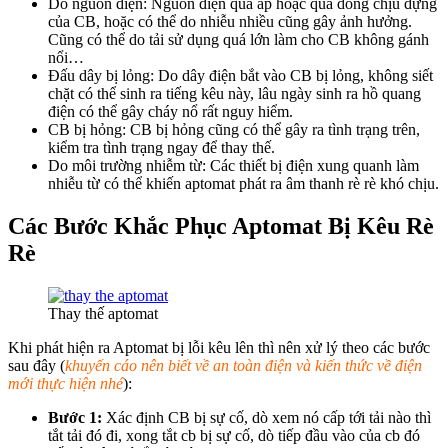
Do nguồn điện: Nguồn điện quá áp hoặc quá dòng chịu đựng
của CB, hoặc có thể do nhiễu nhiều cũng gây ảnh hưởng.
Cũng có thể do tải sử dụng quá lớn làm cho CB không gánh
nổi…
Đấu dây bị lỏng: Do dây điện bắt vào CB bị lỏng, không siết
chặt có thể sinh ra tiếng kêu này, lâu ngày sinh ra hồ quang
điện có thể gây cháy nổ rất nguy hiểm.
CB bị hỏng: CB bị hỏng cũng có thể gây ra tình trạng trên,
kiểm tra tình trạng ngay để thay thế.
Do môi trường nhiễm từ: Các thiết bị điện xung quanh làm
nhiễu từ có thể khiến aptomat phát ra âm thanh rè rè khó chịu.
Các Bước Khắc Phục Aptomat Bị Kêu Rè
Rè
Thay thế aptomat
Khi phát hiện ra Aptomat bị lỗi kêu lên thì nên xử lý theo các bước
sau đây (
khuyến cáo nên biết về an toàn điện và kiến thức về điện
mới thực hiện nhé
):
Bước 1:
Xác định CB bị sự cố, dò xem nó cấp tới tải nào thì
tắt tải đó đi, xong tắt cb bị sự cố, dò tiếp đầu vào của cb đó