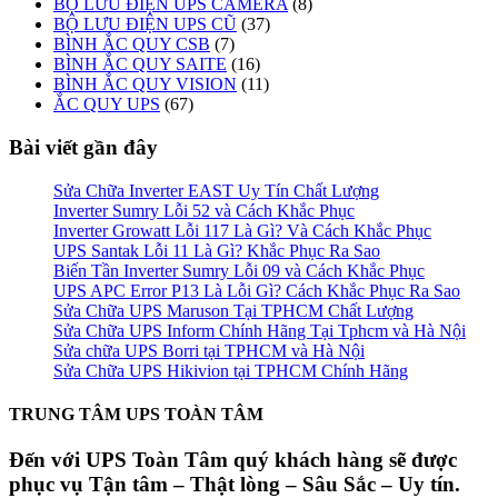
BỘ LƯU ĐIỆN UPS CAMERA
(8)
BỘ LƯU ĐIỆN UPS CŨ
(37)
BÌNH ẮC QUY CSB
(7)
BÌNH ẮC QUY SAITE
(16)
BÌNH ẮC QUY VISION
(11)
ẮC QUY UPS
(67)
Bài viết gần đây
Sửa Chữa Inverter EAST Uy Tín Chất Lượng
Inverter Sumry Lỗi 52 và Cách Khắc Phục
Inverter Growatt Lỗi 117 Là Gì? Và Cách Khắc Phục
UPS Santak Lỗi 11 Là Gì? Khắc Phục Ra Sao
Biến Tần Inverter Sumry Lỗi 09 và Cách Khắc Phục
UPS APC Error P13 Là Lỗi Gì? Cách Khắc Phục Ra Sao
Sửa Chữa UPS Maruson Tại TPHCM Chất Lượng
Sửa Chữa UPS Inform Chính Hãng Tại Tphcm và Hà Nội
Sửa chữa UPS Borri tại TPHCM và Hà Nội
Sửa Chữa UPS Hikivion tại TPHCM Chính Hãng
TRUNG TÂM UPS TOÀN TÂM
Đến với UPS Toàn Tâm quý khách hàng sẽ được
phục vụ Tận tâm – Thật lòng – Sâu Sắc – Uy tín.