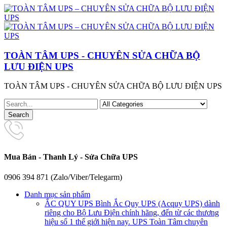
TOÀN TÂM UPS - CHUYÊN SỬA CHỮA BỘ
LƯU ĐIỆN UPS
TOÀN TÂM UPS - CHUYÊN SỬA CHỮA BỘ LƯU ĐIỆN UPS
Mua Bán - Thanh Lý - Sửa Chữa UPS
0906 394 871 (Zalo/Viber/Telegarm)
Danh mục sản phẩm
ẮC QUY UPS
Bình Ắc Quy UPS (Acquy UPS) dành
riêng cho Bộ Lưu Điện chính hãng, đến từ các thương
hiệu số 1 thế giới hiện nay. UPS Toàn Tâm chuyên