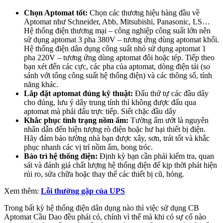
Chọn Aptomat tốt:
Chọn các thương hiệu hàng đầu về
Aptomat như Schneider, Abb, Mitsubishi, Panasonic, LS…
Hệ thống điện thương mại – công nghiệp công suất lớn nên
sử dụng aptomat 3 pha 380V – tương ứng dùng aptomat khối.
Hệ thống điện dân dụng công suất nhỏ sử dụng aptomat 1
pha 220V – tương ứng dùng aptomat đôi hoặc tép. Tiếp theo
bạn xét đến các cực, các pha của aptomat, dòng điện tải (so
sánh với tổng công suất hệ thống điện) và các thông số, tính
năng khác.
Lắp đặt aptomat đúng kỹ thuật:
Đấu thứ tự các đầu dây
cho đúng, lưu ý dây trung tính thì không được đấu qua
aptomat mà phải đấu trực tiếp. Siết chặc đầu dây
Khắc phục tình trạng nồm ẩm:
Tường ẩm ướt là nguyên
nhân dẫn đến hiện tượng rò điện hoặc hư hại thiết bị điện.
Hãy đảm bảo tường nhà bạn được xây, sơn, trát tốt và khắc
phục nhanh các vị trí nồm ẩm, bong tróc.
Bảo trì hệ thống điện:
Định kỳ bạn cần phải kiểm tra, quan
sát và đánh giá chất lượng hệ thống điện để kịp thời phát hiện
rủi ro, sửa chữa hoặc thay thế các thiết bị cũ, hỏng.
Xem thêm:
Lỗi thường gặp của UPS
Trong bất kỳ hệ thống điện dân dụng nào thì việc sử dụng CB
Aptomat Cầu Dao đều phải có, chính vì thế mà khi có sự cố nào