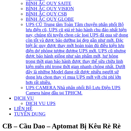
BÌNH ẮC QUY SAITE
BÌNH ẮC QUY VISION
BÌNH ẮC QUY CSB
BÌNH ẮC QUY GLOBE
UPS CŨ
Trung tâm Toàn Tâm chuyên phân phối Bộ
lưu điện cũ, UPS cũ giá rẻ bảo hành chu đáo nhất hiện
nay, chúng tôi tuyển chọn các loại UPS đã qua sử dụng
còn tốt và được bảo dưỡng lại đẹp gần như mới. Đặc
biệt ắc quy được thay mới hoàn toàn đủ điều kiện lưu
điện dự phòng tương đương UPS mới. UPS cũ nhưng
được bảo hành giống như sản phẩm mới, hư hỏng
trong thời gian bảo hành được thay thế sửa chữa linh
kiện miễn phí trong thời gian nhanh chóng nhất. Dưới
đây là những Model đang rất được nhiều người sử
dụng lựa chọn thay vì mua UPS mới với chi phí lớn
hơn rất nhiều.
UPS CAMERA
Nhà phân phối Bộ Lưu Điện UPS
Camera hàng đầu tại TPHCM.
DỊCH VỤ
DICH VU UPS
LIÊN HỆ
TUYỂN DỤNG
CB – Cầu Dao – Aptomat Bị Kêu Rè Rè