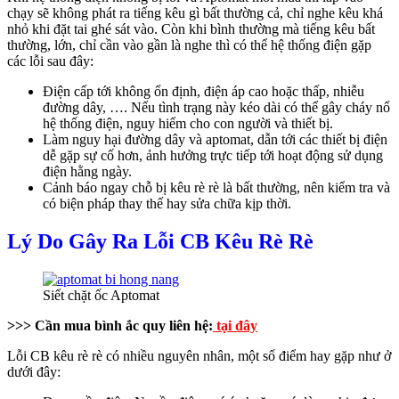
chạy sẽ không phát ra tiếng kêu gì bất thường cả, chỉ nghe kêu khá
nhỏ khi đặt tai ghé sát vào. Còn khi bình thường mà tiếng kêu bất
thường, lớn, chỉ cần vào gần là nghe thì có thể hệ thống điện gặp
các lỗi sau đây:
Điện cấp tới không ổn định, điện áp cao hoặc thấp, nhiễu
đường dây, …. Nếu tình trạng này kéo dài có thể gây cháy nổ
hệ thống điện, nguy hiểm cho con người và thiết bị.
Làm nguy hại đường dây và aptomat, dẫn tới các thiết bị điện
dễ gặp sự cố hơn, ảnh hưởng trực tiếp tới hoạt động sử dụng
điện hằng ngày.
Cảnh báo ngay chỗ bị kêu rè rè là bất thường, nên kiểm tra và
có biện pháp thay thế hay sửa chữa kịp thời.
Lý Do Gây Ra Lỗi CB Kêu Rè Rè
Siết chặt ốc Aptomat
>>> Cần mua bình ắc quy liên hệ:
tại đây
Lỗi CB kêu rè rè có nhiều nguyên nhân, một số điểm hay gặp như ở
dưới đây: