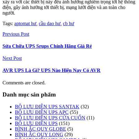
xảy ra với các thiết bị này đều ảnh hưởng nghiêm trọng tới hệ thống
điện, gây ảnh hưởng tới thiết bị, mạng lưới điện và an toàn cho
người.
Tags:
aptomat hư
,
cầu dao hư
,
cb hư
Previous Post
Sửa Chữa UPS Srups Chính Hãng Giá Rẻ
Next Post
AVR UPS Là Gì? UPS Nào Hiện Nay Có AVR
Comments are closed.
Danh mục sản phẩm
BỘ LƯU ĐIỆN UPS SANTAK
(32)
BỘ LƯU ĐIỆN UPS APC
(55)
BỘ LƯU ĐIỆN UPS CỬA CUỐN
(11)
BỘ LƯU ĐIỆN UPS
(151)
BÌNH ẮC QUY GLOBE
(5)
BÌNH ẮC QUY LONG
(29)