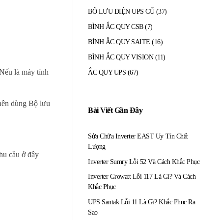
BỘ LƯU ĐIỆN UPS CŨ
(37)
BÌNH ẮC QUY CSB
(7)
BÌNH ẮC QUY SAITE
(16)
BÌNH ẮC QUY VISION
(11)
 Nếu là máy tính
ẮC QUY UPS
(67)
 nên dùng Bộ lưu
Bài Viết Gần Đây
Sửa Chữa Inverter EAST Uy Tín Chất
Lượng
nhu cầu ở đây
Inverter Sumry Lỗi 52 Và Cách Khắc Phục
Inverter Growatt Lỗi 117 Là Gì? Và Cách
Khắc Phục
UPS Santak Lỗi 11 Là Gì? Khắc Phục Ra
Sao