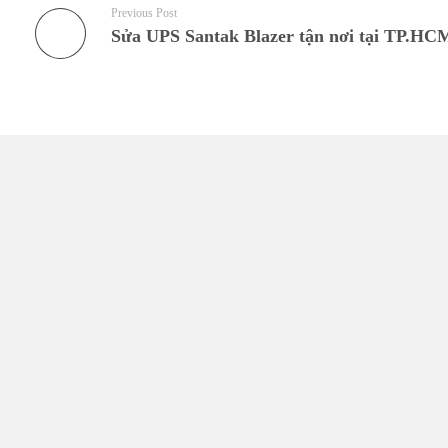
Previous Post
Sửa UPS Santak Blazer tận nơi tại TP.HC
TR
Đến với UPS Toàn Tâm q