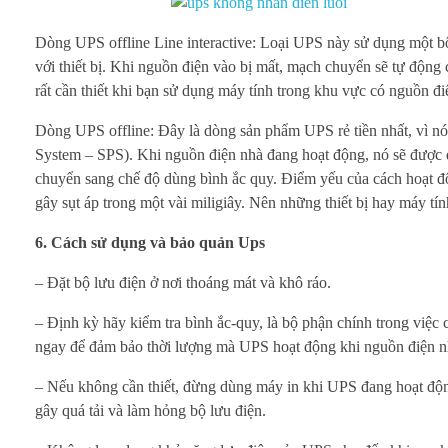
i
Dòng UPS offline Line interactive: Loại UPS này sử dụng một b
với thiết bị. Khi nguồn điện vào bị mất, mạch chuyển sẽ tự động
ế
rất cần thiết khi bạn sử dụng máy tính trong khu vực có nguồn đ
t
Dòng UPS offline: Đây là dòng sản phẩm UPS rẻ tiền nhất, vì nó
b
System – SPS). Khi nguồn điện nhà đang hoạt động, nó sẽ được đư
chuyển sang chế độ dùng bình ắc quy. Điểm yếu của cách hoạt độn
ị
gây sụt áp trong một vài miligiây. Nên những thiết bị hay máy t
6. Cách sử dụng và bảo quản Ups
– Đặt bộ lưu điện ở nơi thoáng mát và khô ráo.
– Định kỳ hãy kiểm tra bình ắc-quy, là bộ phận chính trong việc
ngay để đảm bảo thời lượng mà UPS hoạt động khi nguồn điện n
– Nếu không cần thiết, đừng dùng máy in khi UPS đang hoạt động.
gây quá tải và làm hỏng bộ lưu điện.