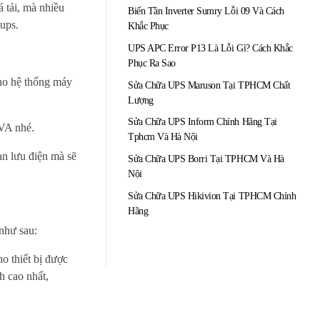
á tải, mà nhiều
Biến Tần Inverter Sumry Lỗi 09 Và Cách
ups.
Khắc Phục
UPS APC Error P13 Là Lỗi Gì? Cách Khắc
Phục Ra Sao
cho hệ thống máy
Sửa Chữa UPS Maruson Tại TPHCM Chất
Lượng
Sửa Chữa UPS Inform Chính Hãng Tại
 VA nhé.
Tphcm Và Hà Nội
an lưu điện mà sẽ
Sửa Chữa UPS Borri Tại TPHCM Và Hà
Nội
Sửa Chữa UPS Hikivion Tại TPHCM Chính
Hãng
như sau:
o thiết bị được
h cao nhất,