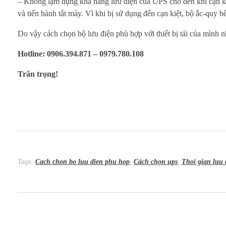
– Không lạm dụng khả năng lưu điện của UPS cho đến khi cạn kiệt
và tiến hành tắt máy. Vì khi bị sử dụng đến cạn kiệt, bộ ắc-quy 
Do vậy cách chọn bộ lưu điện phù hợp với thiết bị tải của mình n
Hotline: 0906.394.871 – 0979.780.108
Trân trọng!
Tags:
Cach chon bo luu dien phu hop
,
Cách chọn ups
,
Thoi gian luu 