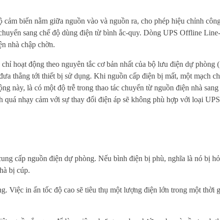
ộ cảm biến nằm giữa nguồn vào và nguồn ra, cho phép hiệu chỉnh công 
 chuyển sang chế độ dùng điện từ bình ắc-quy. Dòng UPS Offline Line-
iện nhà chập chờn.
 chỉ hoạt động theo nguyên tắc cơ bản nhất của bộ lưu điện dự phòng
a thẳng tới thiết bị sử dụng. Khi nguồn cấp điện bị mất, một mạch ch
g này, là có một độ trễ trong thao tác chuyển từ nguồn điện nhà sang
ính quá nhạy cảm với sự thay đổi điện áp sẽ không phù hợp với loại UPS
 cung cấp nguồn điện dự phòng. Nếu bình điện bị phù, nghĩa là nó bị h
hà bị cúp.
 Việc in ấn tốc độ cao sẽ tiêu thụ một lượng điện lớn trong một thời g