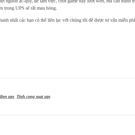
 nguồn ắc-quy, để làm việc, chơi game hay lướt web, mà cần tranh thủ
bên trong UPS sẽ rất mau hỏng.
hanh nhất các bạn có thể liên lạc với chúng tôi để được tư vấn miễn phí
dien ups
,
Tinh cong suat ups