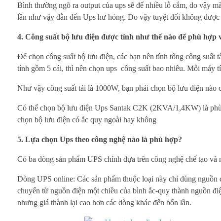
Bình thường ngõ ra output của ups sẽ để nhiều lỗ cắm, do vậy mà 
p
lần như vậy dẫn đến Ups hư hỏng. Do vậy tuyệt đối không được cắ
h
4. Công suất bộ lưu điện được tính như thế nào để phù hợp v
ù
Để chọn công suất bộ lưu điện, các bạn nên tính tổng công suất t
tính gồm 5 cái, thì nên chọn ups công suất bao nhiêu. Mỗi máy
h
Như vậy công suất tải là 1000W, bạn phải chọn bộ lưu điện nà
ợ
Có thể chọn bộ lưu điện Ups Santak C2K (2KVA/1,4KW) là phù hợ
p
chọn bộ lưu điện có ắc quy ngoài hay không
c
5. Lựa chọn Ups theo công nghệ nào là phù hợp?
h
Có ba dòng sản phẩm UPS chính dựa trên công nghệ chế tạo và n
o
Dòng UPS online: Các sản phẩm thuộc loại này chỉ dùng nguồn đi
chuyển từ nguồn điện một chiều của bình ắc-quy thành nguồn đi
t
nhưng giá thành lại cao hơn các dòng khác đến bốn lần.
h