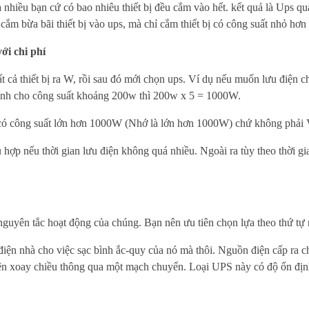
nhiều bạn cứ có bao nhiêu thiết bị đều cắm vào hết. kết quả là Ups qu
m bừa bãi thiết bị vào ups, mà chỉ cắm thiết bị có công suất nhỏ hơn 
ới chi phí
ất cả thiết bị ra W, rồi sau đó mới chọn ups. Ví dụ nếu muốn lưu điện 
 tính cho công suất khoảng 200w thì 200w x 5 = 1000W.
o có công suất lớn hơn 1000W (Nhớ là lớn hơn 1000W) chứ không phải
p nếu thời gian lưu điện không quá nhiều. Ngoài ra tùy theo thời gi
guyên tắc hoạt động của chúng. Bạn nên ưu tiên chọn lựa theo thứ tự 
ện nhà cho việc sạc bình ắc-quy của nó mà thôi. Nguồn điện cấp ra ch
ện xoay chiều thông qua một mạch chuyển. Loại UPS này có độ ổn địn