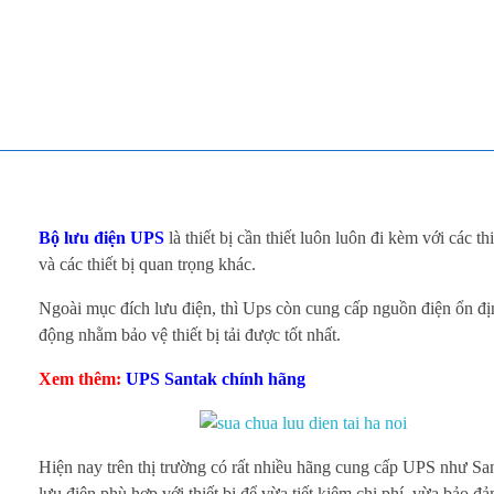
TOÀN TÂM UPS - CHUYÊN SỬA CHỮA BỘ LƯU ĐIỆN UPS
TOÀN TÂM UPS - CHUYÊN SỬA CHỮA BỘ LƯU ĐIỆN UPS
C
Bộ lưu điện UPS
là thiết bị cần thiết luôn luôn đi kèm với các 
á
và các thiết bị quan trọng khác.
Ngoài mục đích lưu điện, thì Ups còn cung cấp nguồn điện ổn địn
c
động nhằm bảo vệ thiết bị tải được tốt nhất.
h
Xem thêm:
UPS Santak chính hãng
c
h
Hiện nay trên thị trường có rất nhiều hãng cung cấp UPS như 
lưu điện phù hợp với thiết bị để vừa tiết kiệm chi phí, vừa bảo 