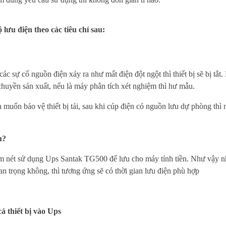
ưu điện theo các tiêu chí sau:
ác sự cố nguồn điện xảy ra như mất điện đột ngột thì thiết bị sẽ bị tắt.
chuyền sản xuất, nếu là máy phân tích xét nghiệm thì hư mẫu.
n muốn bảo vệ thiết bị tải, sau khi cúp điện có nguồn lưu dự phòng thì
u?
tiệm nét sử dụng Ups Santak TG500 để lưu cho máy tính tiền. Như vậy 
uan trọng không, thì tương ứng sẽ có thời gian lưu điện phù hợp
ả thiết bị vào Ups