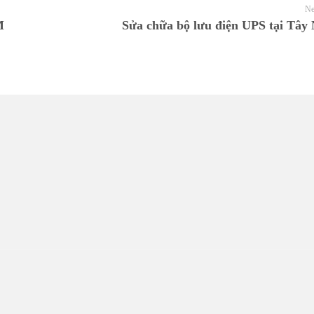
Ne
M
Sửa chữa bộ lưu điện UPS tại Tây
UNG TÂM UPS TOÀN 
uý khách hàng sẽ được phục vụ Tận tâm – Thật lòng – Sâu Sắc – Uy t
khách hàng là thước đo cho sự phát triển của chúng tôi.
Liên hệ
L