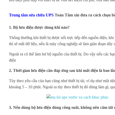
ọ
n
Trung tâm sửa chữa UPS
Toàn Tâm xin đưa ra cách chọn bộ l
b
1. Bộ lưu điện được dùng khi nào?
ộ
Thông thường khi thiết bị được nối trực tiếp đến nguồn điện, khi c
l
thì sẽ mất dữ liệu, nếu là máy công nghiệp sẽ làm gián đoạn dây 
ư
Ngoài ra có thể làm hư bộ nguồn của thiết bị. Do vậy nếu các bạ
điện
u
2. Thời gian lưu điện cần đáp ứng sau khi mất điện là bao lâ
đ
Tùy theo yêu cầu của bạn cũng như thiết bị tải, ví dụ như một 
i
khoảng 5 – 10 phút. Ngoài ra tùy theo thiết bị đó dùng làm gì, q
ệ
3. Nên dùng bộ lưu điện đúng công suất, không nên cắm tất c
n