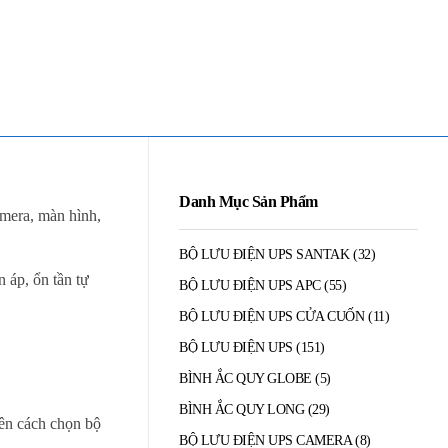
Mua Bán - Thanh Lý - Sửa Chữa UPS
0906 394 871 (Zalo/Viber/Telegarm)
Danh Mục Sản Phẩm
camera, màn hình,
BỘ LƯU ĐIỆN UPS SANTAK
(32)
 áp, ổn tần tự
BỘ LƯU ĐIỆN UPS APC
(55)
BỘ LƯU ĐIỆN UPS CỬA CUỐN
(11)
BỘ LƯU ĐIỆN UPS
(151)
BÌNH ẮC QUY GLOBE
(5)
BÌNH ẮC QUY LONG
(29)
ên cách chọn bộ
BỘ LƯU ĐIỆN UPS CAMERA
(8)