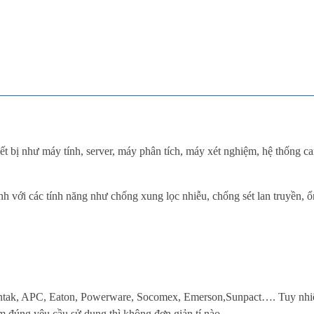
thiết bị như máy tính, server, máy phân tích, máy xét nghiệm, hệ thống 
h với các tính năng như chống xung lọc nhiễu, chống sét lan truyền, ổn
Santak, APC, Eaton, Powerware, Socomex, Emerson,Sunpact…. Tuy nhi
đảm đúng yêu cầu sử dụng thì không đơn giản tí nào.