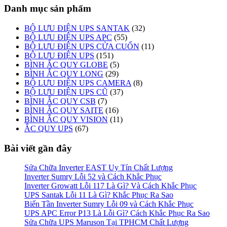
Danh mục sản phẩm
BỘ LƯU ĐIỆN UPS SANTAK
(32)
BỘ LƯU ĐIỆN UPS APC
(55)
BỘ LƯU ĐIỆN UPS CỬA CUỐN
(11)
BỘ LƯU ĐIỆN UPS
(151)
BÌNH ẮC QUY GLOBE
(5)
BÌNH ẮC QUY LONG
(29)
BỘ LƯU ĐIỆN UPS CAMERA
(8)
BỘ LƯU ĐIỆN UPS CŨ
(37)
BÌNH ẮC QUY CSB
(7)
BÌNH ẮC QUY SAITE
(16)
BÌNH ẮC QUY VISION
(11)
ẮC QUY UPS
(67)
Bài viết gần đây
Sửa Chữa Inverter EAST Uy Tín Chất Lượng
Inverter Sumry Lỗi 52 và Cách Khắc Phục
Inverter Growatt Lỗi 117 Là Gì? Và Cách Khắc Phục
UPS Santak Lỗi 11 Là Gì? Khắc Phục Ra Sao
Biến Tần Inverter Sumry Lỗi 09 và Cách Khắc Phục
UPS APC Error P13 Là Lỗi Gì? Cách Khắc Phục Ra Sao
Sửa Chữa UPS Maruson Tại TPHCM Chất Lượng