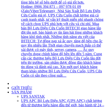
lòng liên hệ số bên dưới để có giá tốt hơn.
Hotline: 0906 394 871 – 097 978 01 09
(Zalo/Viber/Telegram) Nhà Sản Xuất Bộ Lưu Điện
Cửa Cuốn giá rẻ, UPS Cửa Cuốn chất lượng giá cả
cạnh tranh nhất, tư vấn kỹ thuật miễn phí nhanh chóng
về cách chọn UPS phù hợp với cửa và chi phí. Mua
bán Bộ Lưu Điện Cửa Cuốn IHTECH giao hàng lắp
đặt tận nơi, bảo hành uy tín làm hài lòng những khách
hàng khó tính nhất. Những tính năng ưu việt của
IHTECH: Tự động nạp xả ắc quy, tăng độ bền cho ắc
quy lên nhiều lần Thời gian chuyển mạch thấp có thể
xài được có máy tính, server, camera, … Ắc quy
chuyên dụng chính hãng độ bền lên đến 5 năm. Cung
cấp các thương hiệu Bộ Lưu Điện Cửa Cuốn lâu đời
trên thị trường, sản phẩm được đông đảo khách hàng
tin dùng và đánh giá cao. Xin mời quý khách hàng
tham khảo những Bộ Lưu Điện Cửa Cuốn, UPS Cửa
Cuốn có sẵn theo công suất…
GIỚI THIỆU
SẢN PHẨM
UPS SANTAK
UPS APC
Bộ Lưu Điện APC (UPS APC) chất lượng
đến từ thương hiệu hàng đầu thế giới, bảo hành từ 24 –