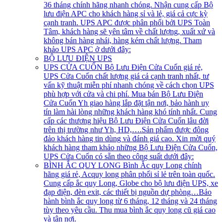
36 tháng chính hãng nhanh chóng. Nhận cung cấp Bộ
lưu điện APC cho khách hàng sỉ và lẻ, giá cả cực kỳ
cạnh tranh. UPS APC được phân phối bởi UPS Toàn
Tâm, khách hàng sẽ yên tâm về chất lượng, xuất xứ và
không bán hàng nhái, hàng kém chất lượng. Tham
khảo UPS APC ở dưới đây:
BỘ LƯU ĐIỆN UPS
UPS CỬA CUỐN
Bộ Lưu Điện Cửa Cuốn giá rẻ,
UPS Cửa Cuốn chất lượng giá cả cạnh tranh nhất, tư
vấn kỹ thuật miễn phí nhanh chóng về cách chọn UPS
phù hợp với cửa và chi phí. Mua bán Bộ Lưu Điện
Cửa Cuốn Yh giao hàng lắp đặt tận nơi, bảo hành uy
tín làm hài lòng những khách hàng khó tính nhất. Cung
cấp các thương hiệu Bộ Lưu Điện Cửa Cuốn lâu đời
trên thị trường như Yh, HD,….Sản phẩm được đông
đảo khách hàng tin dùng và đánh giá cao. Xin mời quý
khách hàng tham khảo những Bộ Lưu Điện Cửa Cuốn,
UPS Cửa Cuốn có sẵn theo công suất dưới đây:
BÌNH ẮC QUY LONG
Bình Ắc quy Long chính
hãng giá rẻ, Acquy long phân phối sỉ lẻ trên toàn quốc.
Cung cấp ắc quy Long, Globe cho bộ lưu điện UPS, xe
đạp điện, đèn exit, các thiết bị nguồn dự phòng…Bảo
hành bình ắc quy long từ 6 tháng, 12 tháng và 24 tháng
tùy theo yêu cầu. Thu mua bình ắc quy long cũ giá cao
và tận nơi.