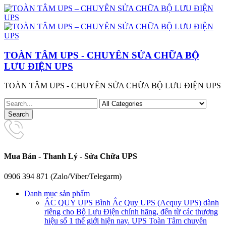
TOÀN TÂM UPS - CHUYÊN SỬA CHỮA BỘ
LƯU ĐIỆN UPS
TOÀN TÂM UPS - CHUYÊN SỬA CHỮA BỘ LƯU ĐIỆN UPS
Mua Bán - Thanh Lý - Sửa Chữa UPS
0906 394 871 (Zalo/Viber/Telegarm)
Danh mục sản phẩm
ẮC QUY UPS
Bình Ắc Quy UPS (Acquy UPS) dành
riêng cho Bộ Lưu Điện chính hãng, đến từ các thương
hiệu số 1 thế giới hiện nay. UPS Toàn Tâm chuyên