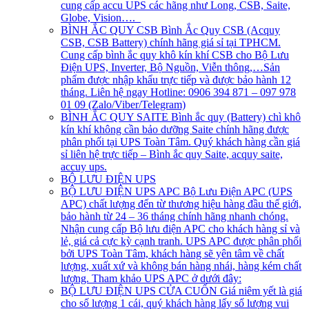
cung cấp accu UPS các hãng như Long, CSB, Saite,
Globe, Vision….
BÌNH ẮC QUY CSB
Bình Ắc Quy CSB (Acquy
CSB, CSB Battery) chính hãng giá sỉ tại TPHCM.
Cung cấp bình ắc quy khô kín khí CSB cho Bộ Lưu
Điện UPS, Inverter, Bộ Nguồn, Viễn thông,…Sản
phẩm được nhập khẩu trực tiếp và được bảo hành 12
tháng. Liên hệ ngay Hotline: 0906 394 871 – 097 978
01 09 (Zalo/Viber/Telegram)
BÌNH ẮC QUY SAITE
Bình ắc quy (Battery) chì khô
kín khí không cần bảo dưỡng Saite chính hãng được
phân phối tại UPS Toàn Tâm. Quý khách hàng cần giá
sỉ liên hệ trực tiếp – Bình ắc quy Saite, acquy saite,
accuy ups.
BỘ LƯU ĐIỆN UPS
BỘ LƯU ĐIỆN UPS APC
Bộ Lưu Điện APC (UPS
APC) chất lượng đến từ thương hiệu hàng đầu thế giới,
bảo hành từ 24 – 36 tháng chính hãng nhanh chóng.
Nhận cung cấp Bộ lưu điện APC cho khách hàng sỉ và
lẻ, giá cả cực kỳ cạnh tranh. UPS APC được phân phối
bởi UPS Toàn Tâm, khách hàng sẽ yên tâm về chất
lượng, xuất xứ và không bán hàng nhái, hàng kém chất
lượng. Tham khảo UPS APC ở dưới đây:
BỘ LƯU ĐIỆN UPS CỬA CUỐN
Giá niêm yết là giá
cho số lượng 1 cái, quý khách hàng lấy số lượng vui