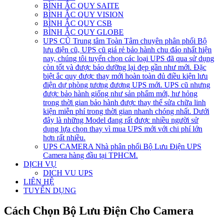
BÌNH ẮC QUY SAITE
BÌNH ẮC QUY VISION
BÌNH ẮC QUY CSB
BÌNH ẮC QUY GLOBE
UPS CŨ
Trung tâm Toàn Tâm chuyên phân phối Bộ
lưu điện cũ, UPS cũ giá rẻ bảo hành chu đáo nhất hiện
nay, chúng tôi tuyển chọn các loại UPS đã qua sử dụng
còn tốt và được bảo dưỡng lại đẹp gần như mới. Đặc
biệt ắc quy được thay mới hoàn toàn đủ điều kiện lưu
điện dự phòng tương đương UPS mới. UPS cũ nhưng
được bảo hành giống như sản phẩm mới, hư hỏng
trong thời gian bảo hành được thay thế sửa chữa linh
kiện miễn phí trong thời gian nhanh chóng nhất. Dưới
đây là những Model đang rất được nhiều người sử
dụng lựa chọn thay vì mua UPS mới với chi phí lớn
hơn rất nhiều.
UPS CAMERA
Nhà phân phối Bộ Lưu Điện UPS
Camera hàng đầu tại TPHCM.
DỊCH VỤ
DICH VU UPS
LIÊN HỆ
TUYỂN DỤNG
Cách Chọn Bộ Lưu Điện Cho Camera