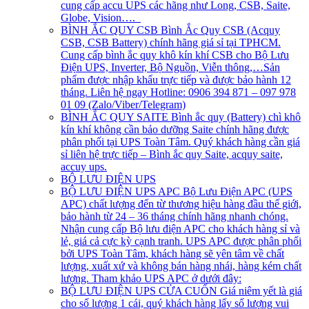
cung cấp accu UPS các hãng như Long, CSB, Saite,
Globe, Vision….
BÌNH ẮC QUY CSB
Bình Ắc Quy CSB (Acquy
CSB, CSB Battery) chính hãng giá sỉ tại TPHCM.
Cung cấp bình ắc quy khô kín khí CSB cho Bộ Lưu
Điện UPS, Inverter, Bộ Nguồn, Viễn thông,…Sản
phẩm được nhập khẩu trực tiếp và được bảo hành 12
tháng. Liên hệ ngay Hotline: 0906 394 871 – 097 978
01 09 (Zalo/Viber/Telegram)
BÌNH ẮC QUY SAITE
Bình ắc quy (Battery) chì khô
kín khí không cần bảo dưỡng Saite chính hãng được
phân phối tại UPS Toàn Tâm. Quý khách hàng cần giá
sỉ liên hệ trực tiếp – Bình ắc quy Saite, acquy saite,
accuy ups.
BỘ LƯU ĐIỆN UPS
BỘ LƯU ĐIỆN UPS APC
Bộ Lưu Điện APC (UPS
APC) chất lượng đến từ thương hiệu hàng đầu thế giới,
bảo hành từ 24 – 36 tháng chính hãng nhanh chóng.
Nhận cung cấp Bộ lưu điện APC cho khách hàng sỉ và
lẻ, giá cả cực kỳ cạnh tranh. UPS APC được phân phối
bởi UPS Toàn Tâm, khách hàng sẽ yên tâm về chất
lượng, xuất xứ và không bán hàng nhái, hàng kém chất
lượng. Tham khảo UPS APC ở dưới đây:
BỘ LƯU ĐIỆN UPS CỬA CUỐN
Giá niêm yết là giá
cho số lượng 1 cái, quý khách hàng lấy số lượng vui