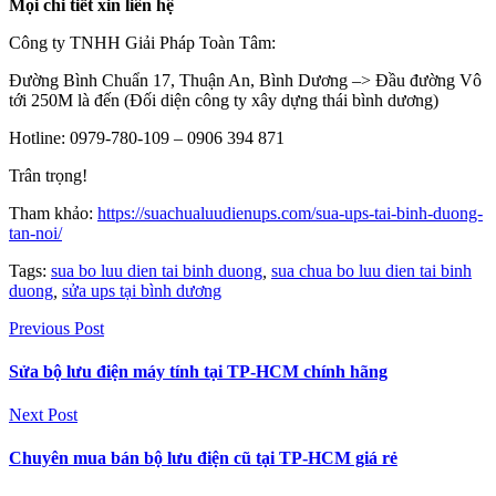
Mọi chi tiết xin liên hệ
Công ty TNHH Giải Pháp Toàn Tâm:
Đường Bình Chuẩn 17, Thuận An, Bình Dương –> Đầu đường Vô
tới 250M là đến (Đối diện công ty xây dựng thái bình dương)
Hotline: 0979-780-109 – 0906 394 871
Trân trọng!
Tham khảo:
https://suachualuudienups.com/sua-ups-tai-binh-duong-
tan-noi/
Tags:
sua bo luu dien tai binh duong
,
sua chua bo luu dien tai binh
duong
,
sửa ups tại bình dương
Previous Post
Sửa bộ lưu điện máy tính tại TP-HCM chính hãng
Next Post
Chuyên mua bán bộ lưu điện cũ tại TP-HCM giá rẻ