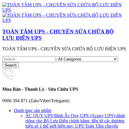
TOÀN TÂM UPS - CHUYÊN SỬA CHỮA BỘ
LƯU ĐIỆN UPS
TOÀN TÂM UPS - CHUYÊN SỬA CHỮA BỘ LƯU ĐIỆN UPS
Mua Bán - Thanh Lý - Sửa Chữa UPS
0906 394 871 (Zalo/Viber/Telegarm)
Danh mục sản phẩm
ẮC QUY UPS
Bình Ắc Quy UPS (Acquy UPS) dành
riêng cho Bộ Lưu Điện chính hãng, đến từ các thương
hiệu số 1 thế giới hiện nay. UPS Toàn Tâm chuyên