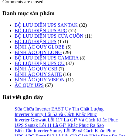
Comments are closed.
Danh mục sản phẩm
BỘ LƯU ĐIỆN UPS SANTAK
(32)
BỘ LƯU ĐIỆN UPS APC
(55)
BỘ LƯU ĐIỆN UPS CỬA CUỐN
(11)
BỘ LƯU ĐIỆN UPS
(151)
BÌNH ẮC QUY GLOBE
(5)
BÌNH ẮC QUY LONG
(29)
BỘ LƯU ĐIỆN UPS CAMERA
(8)
BỘ LƯU ĐIỆN UPS CŨ
(37)
BÌNH ẮC QUY CSB
(7)
BÌNH ẮC QUY SAITE
(16)
BÌNH ẮC QUY VISION
(11)
ẮC QUY UPS
(67)
Bài viết gần đây
Sửa Chữa Inverter EAST Uy Tín Chất Lượng
Inverter Sumry Lỗi 52 và Cách Khắc Phục
Inverter Growatt Lỗi 117 Là Gì? Và Cách Khắc Phục
UPS Santak Lỗi 11 Là Gì? Khắc Phục Ra Sao
Biến Tần Inverter Sumry Lỗi 09 và Cách Khắc Phục