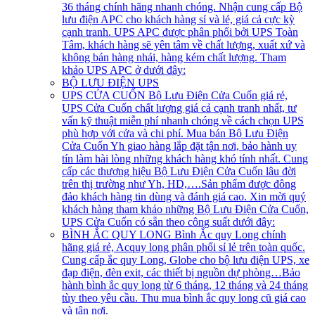
36 tháng chính hãng nhanh chóng. Nhận cung cấp Bộ
lưu điện APC cho khách hàng sỉ và lẻ, giá cả cực kỳ
cạnh tranh. UPS APC được phân phối bởi UPS Toàn
Tâm, khách hàng sẽ yên tâm về chất lượng, xuất xứ và
không bán hàng nhái, hàng kém chất lượng. Tham
khảo UPS APC ở dưới đây:
BỘ LƯU ĐIỆN UPS
UPS CỬA CUỐN
Bộ Lưu Điện Cửa Cuốn giá rẻ,
UPS Cửa Cuốn chất lượng giá cả cạnh tranh nhất, tư
vấn kỹ thuật miễn phí nhanh chóng về cách chọn UPS
phù hợp với cửa và chi phí. Mua bán Bộ Lưu Điện
Cửa Cuốn Yh giao hàng lắp đặt tận nơi, bảo hành uy
tín làm hài lòng những khách hàng khó tính nhất. Cung
cấp các thương hiệu Bộ Lưu Điện Cửa Cuốn lâu đời
trên thị trường như Yh, HD,….Sản phẩm được đông
đảo khách hàng tin dùng và đánh giá cao. Xin mời quý
khách hàng tham khảo những Bộ Lưu Điện Cửa Cuốn,
UPS Cửa Cuốn có sẵn theo công suất dưới đây:
BÌNH ẮC QUY LONG
Bình Ắc quy Long chính
hãng giá rẻ, Acquy long phân phối sỉ lẻ trên toàn quốc.
Cung cấp ắc quy Long, Globe cho bộ lưu điện UPS, xe
đạp điện, đèn exit, các thiết bị nguồn dự phòng…Bảo
hành bình ắc quy long từ 6 tháng, 12 tháng và 24 tháng
tùy theo yêu cầu. Thu mua bình ắc quy long cũ giá cao
và tận nơi.