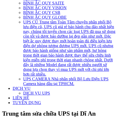
BÌNH ẮC QUY SAITE
BÌNH ẮC QUY VISION
BÌNH ẮC QUY CSB
BÌNH ẮC QUY GLOBE
UPS CŨ
Trung tâm Toàn Tâm chuyên phân phối Bộ
lưu điện cũ, UPS cũ giá rẻ bảo hành chu đáo nhất hiện
nay, chúng tôi tuyển chọn các loại UPS đã qua sử dụng
còn tốt và được bảo dưỡng lại đẹp gần như mới. Đặc
biệt ắc quy được thay mới hoàn toàn đủ điều kiện lưu
điện dự phòng tương đương UPS mới. UPS cũ nhưng
được bảo hành giống như sản phẩm mới, hư hỏng
trong thời gian bảo hành được thay thế sửa chữa linh
kiện miễn phí trong thời gian nhanh chóng nhất. Dưới
đây là những Model đang rất được nhiều người sử
dụng lựa chọn thay vì mua UPS mới với chi phí lớn
hơn rất nhiều.
UPS CAMERA
Nhà phân phối Bộ Lưu Điện UPS
Camera hàng đầu tại TPHCM.
DỊCH VỤ
DICH VU UPS
LIÊN HỆ
TUYỂN DỤNG
Trung tâm sửa chữa UPS tại Dĩ An