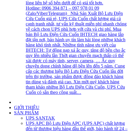
lòng liên hệ số bên dưới để có giá tốt hơn.
Hotline: 0906 394 871 – 097 978 01 09
(Zalo/Viber/Telegram) Nhà Sản Xuất Bộ Lưu Điện
Cửa Cuốn giá rẻ, UPS Cửa Cuốn chất lượng giá cả
cạnh tranh nhất, tư vấn kỹ thuật miễn phí nhanh chóng
về cách chọn UPS phù hợp với cửa và chi phí. Mua
bán Bộ Lưu Điện Cửa Cuốn IHTECH giao hàng lắp
đặt tận nơi, bảo hành uy tín làm hài lòng những khách
hàng khó tính nhất. Những tính năng ưu việt của
IHTECH: Tự động nạp xả ắc quy, tăng độ bền cho ắc
quy lên nhiều lần Thời gian chuyển mạch thấp có thể
xài được có máy tính, server, camera, … Ắc quy
chuyên dụng chính hãng độ bền lên đến 5 năm. Cung
cấp các thương hiệu Bộ Lưu Điện Cửa Cuốn lâu đời
trên thị trường, sản phẩm được đông đảo khách hàng
tin dùng và đánh giá cao. Xin mời quý khách hàng
tham khảo những Bộ Lưu Điện Cửa Cuốn, UPS Cửa
Cuốn có sẵn theo công suất…
GIỚI THIỆU
SẢN PHẨM
UPS SANTAK
UPS APC
Bộ Lưu Điện APC (UPS APC) chất lượng
đến từ thương hiệu hàng đầu thế giới, bảo hành từ 24 –