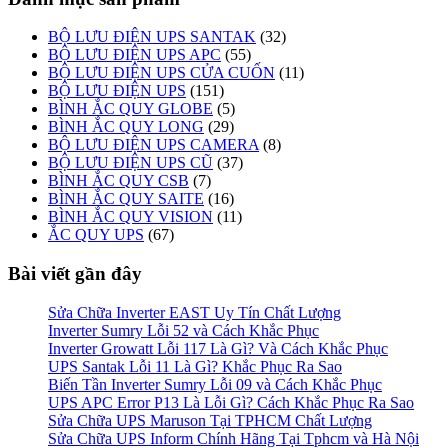
BỘ LƯU ĐIỆN UPS SANTAK
(32)
BỘ LƯU ĐIỆN UPS APC
(55)
BỘ LƯU ĐIỆN UPS CỬA CUỐN
(11)
BỘ LƯU ĐIỆN UPS
(151)
BÌNH ẮC QUY GLOBE
(5)
BÌNH ẮC QUY LONG
(29)
BỘ LƯU ĐIỆN UPS CAMERA
(8)
BỘ LƯU ĐIỆN UPS CŨ
(37)
BÌNH ẮC QUY CSB
(7)
BÌNH ẮC QUY SAITE
(16)
BÌNH ẮC QUY VISION
(11)
ẮC QUY UPS
(67)
Bài viết gần đây
Sửa Chữa Inverter EAST Uy Tín Chất Lượng
Inverter Sumry Lỗi 52 và Cách Khắc Phục
Inverter Growatt Lỗi 117 Là Gì? Và Cách Khắc Phục
UPS Santak Lỗi 11 Là Gì? Khắc Phục Ra Sao
Biến Tần Inverter Sumry Lỗi 09 và Cách Khắc Phục
UPS APC Error P13 Là Lỗi Gì? Cách Khắc Phục Ra Sao
Sửa Chữa UPS Maruson Tại TPHCM Chất Lượng
Sửa Chữa UPS Inform Chính Hãng Tại Tphcm và Hà Nội