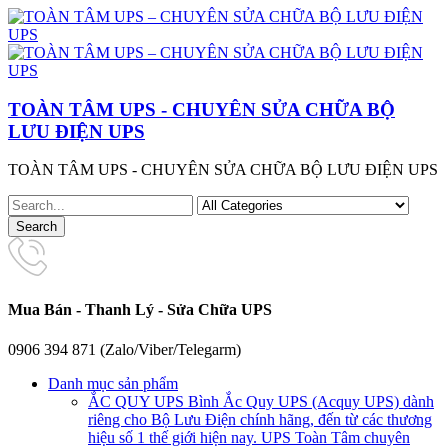
TOÀN TÂM UPS - CHUYÊN SỬA CHỮA BỘ
LƯU ĐIỆN UPS
TOÀN TÂM UPS - CHUYÊN SỬA CHỮA BỘ LƯU ĐIỆN UPS
Mua Bán - Thanh Lý - Sửa Chữa UPS
0906 394 871 (Zalo/Viber/Telegarm)
Danh mục sản phẩm
ẮC QUY UPS
Bình Ắc Quy UPS (Acquy UPS) dành
riêng cho Bộ Lưu Điện chính hãng, đến từ các thương
hiệu số 1 thế giới hiện nay. UPS Toàn Tâm chuyên