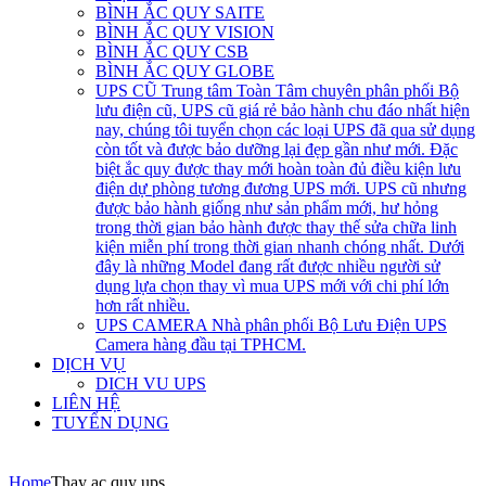
BÌNH ẮC QUY SAITE
BÌNH ẮC QUY VISION
BÌNH ẮC QUY CSB
BÌNH ẮC QUY GLOBE
UPS CŨ
Trung tâm Toàn Tâm chuyên phân phối Bộ
lưu điện cũ, UPS cũ giá rẻ bảo hành chu đáo nhất hiện
nay, chúng tôi tuyển chọn các loại UPS đã qua sử dụng
còn tốt và được bảo dưỡng lại đẹp gần như mới. Đặc
biệt ắc quy được thay mới hoàn toàn đủ điều kiện lưu
điện dự phòng tương đương UPS mới. UPS cũ nhưng
được bảo hành giống như sản phẩm mới, hư hỏng
trong thời gian bảo hành được thay thế sửa chữa linh
kiện miễn phí trong thời gian nhanh chóng nhất. Dưới
đây là những Model đang rất được nhiều người sử
dụng lựa chọn thay vì mua UPS mới với chi phí lớn
hơn rất nhiều.
UPS CAMERA
Nhà phân phối Bộ Lưu Điện UPS
Camera hàng đầu tại TPHCM.
DỊCH VỤ
DICH VU UPS
LIÊN HỆ
TUYỂN DỤNG
Home
Thay ac quy ups