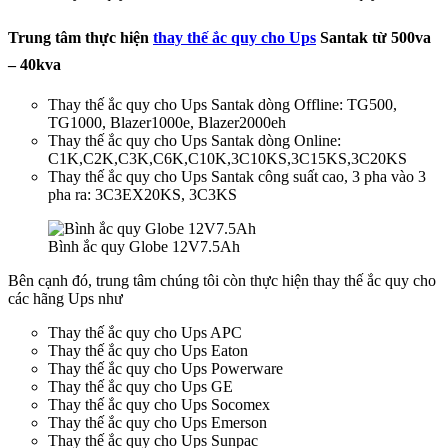
Trung tâm thực hiện
thay thế ắc quy cho Ups
Santak từ 500va
– 40kva
Thay thế ắc quy cho Ups Santak dòng Offline: TG500,
TG1000, Blazer1000e, Blazer2000eh
Thay thế ắc quy cho Ups Santak dòng Online:
C1K,C2K,C3K,C6K,C10K,3C10KS,3C15KS,3C20KS
Thay thế ắc quy cho Ups Santak công suất cao, 3 pha vào 3
pha ra: 3C3EX20KS, 3C3KS
Bình ắc quy Globe 12V7.5Ah
Bên cạnh đó, trung tâm chúng tôi còn thực hiện thay thế ắc quy cho
các hãng Ups như
Thay thế ắc quy cho Ups APC
Thay thế ắc quy cho Ups Eaton
Thay thế ắc quy cho Ups Powerware
Thay thế ắc quy cho Ups GE
Thay thế ắc quy cho Ups Socomex
Thay thế ắc quy cho Ups Emerson
Thay thế ắc quy cho Ups Sunpac