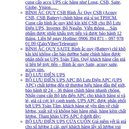
cung cấp accu UPS các hãng như Long, CSB, Saite,
Globe, Vision….
BÌNH ẮC QUY CSB
Bình Ắc Quy CSB (Acquy
CSB, CSB Battery) chính hãng giá sỉ tại TPHCM.
Cung cấp bình ắc quy khô kín khí CSB cho Bộ Lưu
Điện UPS, Inverter, Bộ Nguồn, Viễn thông,…Sản
phẩm được nhập khẩu trực tiếp và được bảo hành 12
tháng. Liên hệ ngay Hotline: 0906 394 871 – 097 978
01 09 (Zalo/Viber/Telegram)
BÌNH ẮC QUY SAITE
Bình ắc quy (Battery) chì khô
kín khí không cần bảo dưỡng Saite chính hãng được
phân phối tại UPS Toàn Tâm. Quý khách hàng cần giá
sỉ liên hệ trực tiếp – Bình ắc quy Saite, acquy saite,
accuy ups.
BỘ LƯU ĐIỆN UPS
BỘ LƯU ĐIỆN UPS APC
Bộ Lưu Điện APC (UPS
APC) chất lượng đến từ thương hiệu hàng đầu thế giới,
bảo hành từ 24 – 36 tháng chính hãng nhanh chóng.
Nhận cung cấp Bộ lưu điện APC cho khách hàng sỉ và
lẻ, giá cả cực kỳ cạnh tranh. UPS APC được phân phối
bởi UPS Toàn Tâm, khách hàng sẽ yên tâm về chất
lượng, xuất xứ và không bán hàng nhái, hàng kém chất
lượng. Tham khảo UPS APC ở dưới đây:
BỘ LƯU ĐIỆN UPS CỬA CUỐN
Giá niêm yết là giá
cho số lượng 1 cái, quý khách hàng lấy số lượng vui