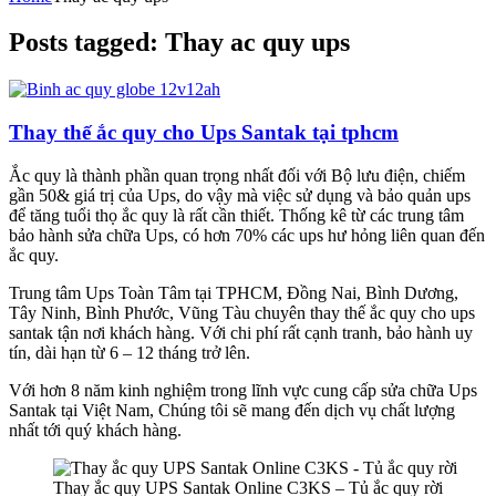
Posts tagged: Thay ac quy ups
Thay thế ắc quy cho Ups Santak tại tphcm
Ắc quy là thành phần quan trọng nhất đối với Bộ lưu điện, chiếm
gần 50& giá trị của Ups, do vậy mà việc sử dụng và bảo quản ups
để tăng tuổi thọ ắc quy là rất cần thiết. Thống kê từ các trung tâm
bảo hành sửa chữa Ups, có hơn 70% các ups hư hỏng liên quan đến
ắc quy.
Trung tâm Ups Toàn Tâm tại TPHCM, Đồng Nai, Bình Dương,
Tây Ninh, Bình Phước, Vũng Tàu chuyên thay thế ắc quy cho ups
santak tận nơi khách hàng. Với chi phí rất cạnh tranh, bảo hành uy
tín, dài hạn từ 6 – 12 tháng trở lên.
Với hơn 8 năm kinh nghiệm trong lĩnh vực cung cấp sửa chữa Ups
Santak tại Việt Nam, Chúng tôi sẽ mang đến dịch vụ chất lượng
nhất tới quý khách hàng.
Thay ắc quy UPS Santak Online C3KS – Tủ ắc quy rời