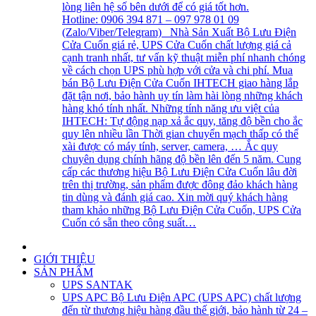
lòng liên hệ số bên dưới để có giá tốt hơn.
Hotline: 0906 394 871 – 097 978 01 09
(Zalo/Viber/Telegram) Nhà Sản Xuất Bộ Lưu Điện
Cửa Cuốn giá rẻ, UPS Cửa Cuốn chất lượng giá cả
cạnh tranh nhất, tư vấn kỹ thuật miễn phí nhanh chóng
về cách chọn UPS phù hợp với cửa và chi phí. Mua
bán Bộ Lưu Điện Cửa Cuốn IHTECH giao hàng lắp
đặt tận nơi, bảo hành uy tín làm hài lòng những khách
hàng khó tính nhất. Những tính năng ưu việt của
IHTECH: Tự động nạp xả ắc quy, tăng độ bền cho ắc
quy lên nhiều lần Thời gian chuyển mạch thấp có thể
xài được có máy tính, server, camera, … Ắc quy
chuyên dụng chính hãng độ bền lên đến 5 năm. Cung
cấp các thương hiệu Bộ Lưu Điện Cửa Cuốn lâu đời
trên thị trường, sản phẩm được đông đảo khách hàng
tin dùng và đánh giá cao. Xin mời quý khách hàng
tham khảo những Bộ Lưu Điện Cửa Cuốn, UPS Cửa
Cuốn có sẵn theo công suất…
GIỚI THIỆU
SẢN PHẨM
UPS SANTAK
UPS APC
Bộ Lưu Điện APC (UPS APC) chất lượng
đến từ thương hiệu hàng đầu thế giới, bảo hành từ 24 –