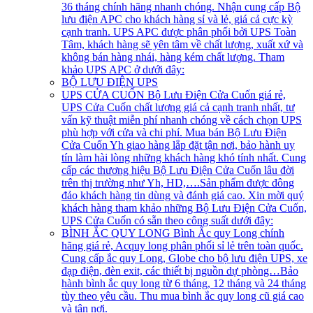
36 tháng chính hãng nhanh chóng. Nhận cung cấp Bộ
lưu điện APC cho khách hàng sỉ và lẻ, giá cả cực kỳ
cạnh tranh. UPS APC được phân phối bởi UPS Toàn
Tâm, khách hàng sẽ yên tâm về chất lượng, xuất xứ và
không bán hàng nhái, hàng kém chất lượng. Tham
khảo UPS APC ở dưới đây:
BỘ LƯU ĐIỆN UPS
UPS CỬA CUỐN
Bộ Lưu Điện Cửa Cuốn giá rẻ,
UPS Cửa Cuốn chất lượng giá cả cạnh tranh nhất, tư
vấn kỹ thuật miễn phí nhanh chóng về cách chọn UPS
phù hợp với cửa và chi phí. Mua bán Bộ Lưu Điện
Cửa Cuốn Yh giao hàng lắp đặt tận nơi, bảo hành uy
tín làm hài lòng những khách hàng khó tính nhất. Cung
cấp các thương hiệu Bộ Lưu Điện Cửa Cuốn lâu đời
trên thị trường như Yh, HD,….Sản phẩm được đông
đảo khách hàng tin dùng và đánh giá cao. Xin mời quý
khách hàng tham khảo những Bộ Lưu Điện Cửa Cuốn,
UPS Cửa Cuốn có sẵn theo công suất dưới đây:
BÌNH ẮC QUY LONG
Bình Ắc quy Long chính
hãng giá rẻ, Acquy long phân phối sỉ lẻ trên toàn quốc.
Cung cấp ắc quy Long, Globe cho bộ lưu điện UPS, xe
đạp điện, đèn exit, các thiết bị nguồn dự phòng…Bảo
hành bình ắc quy long từ 6 tháng, 12 tháng và 24 tháng
tùy theo yêu cầu. Thu mua bình ắc quy long cũ giá cao
và tận nơi.