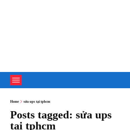
TOÀN TÂM UPS - CHUYÊN SỬA CHỮA BỘ LƯU ĐIỆN UPS
TOÀN TÂM UPS - CHUYÊN SỬA CHỮA BỘ LƯU ĐIỆN UPS
Home
sửa ups tại tphcm
Posts tagged: sửa ups
tại tphcm