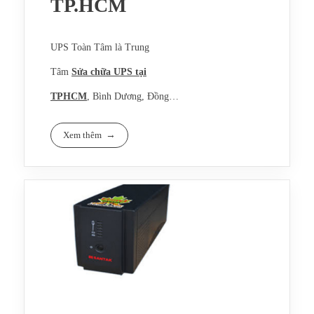
TP.HCM
UPS Toàn Tâm là Trung
Tâm
Sửa chữa UPS tại
TPHCM
, Bình Dương, Đồng
Nai, Vũng Tàu, Tây Ninh, Bình
Ups Santak Blazer 1000
Xem thêm
Phước chuyên sửa chữa Ups
(600w) thường được sử dụng
Santak, APC, Eaton, Powerware,
cho 02 bộ máy tính, sau khoảng
Socomex, Emerson, Sunpac tận
thời gian sử dụng từ 3 năm trở
nơi, bảo hành uy tín, dài hạn từ
lên, bắt đầu bị hư hỏng. Do vậy
6 – 12 tháng trở lên.
việc sửa chữa là cần thiết để ups
hoạt động, đảm bảo nguồn điện
dự phòng liên tục cấp nguồn cho