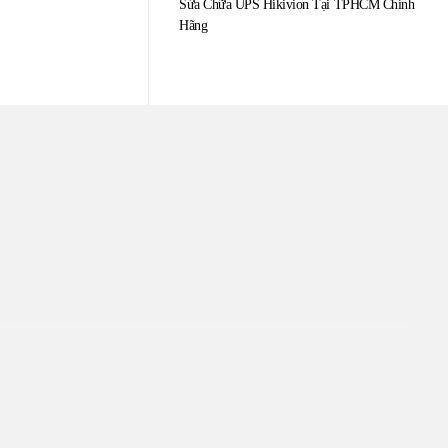
Sửa Chữa UPS Hikivion Tại TPHCM Chính
Hãng
TÂM
ín. Sự hài lòng của quý
iên kết