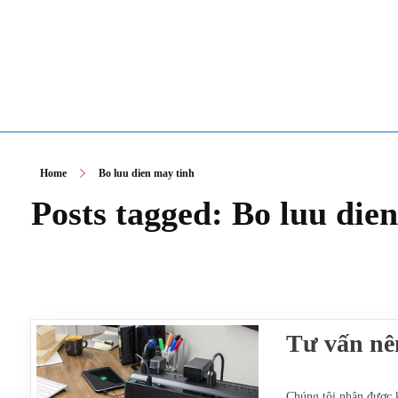
TOÀN TÂM UPS - CHUYÊN SỬA CHỮA BỘ LƯU ĐIỆN UPS
TOÀN TÂM UPS - CHUYÊN SỬA CHỮA BỘ LƯU ĐIỆN UPS
Home
Bo luu dien may tinh
Posts tagged: Bo luu die
Tư vấn nê
Chúng tôi nhận được 