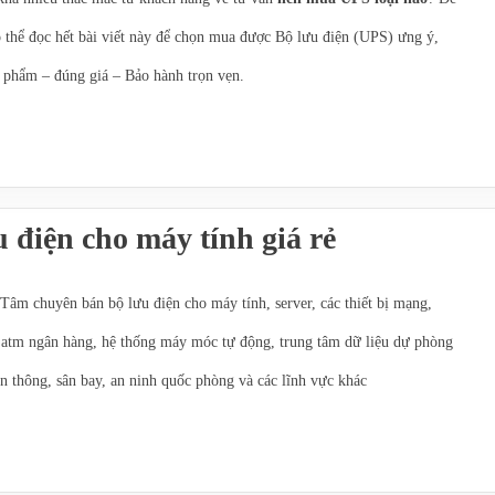
ó thể đọc hết bài viết này để chọn mua được Bộ lưu điện (UPS) ưng ý,
n phẩm – đúng giá – Bảo hành trọn vẹn.
ps tận nơi:
tại đây
ện:
tại đây
 điện cho máy tính giá rẻ
âm chuyên bán bộ lưu điện cho máy tính, server, các thiết bị mạng,
atm ngân hàng, hệ thống máy móc tự động, trung tâm dữ liệu dự phòng
ễn thông, sân bay, an ninh quốc phòng và các lĩnh vực khác
g cấp Bộ lưu điện Santak, APC cho máy tính với công suất từ 500va –
ải sử dụng. Dưới đây là list bộ lưu điện cho máy đang được sử dụng