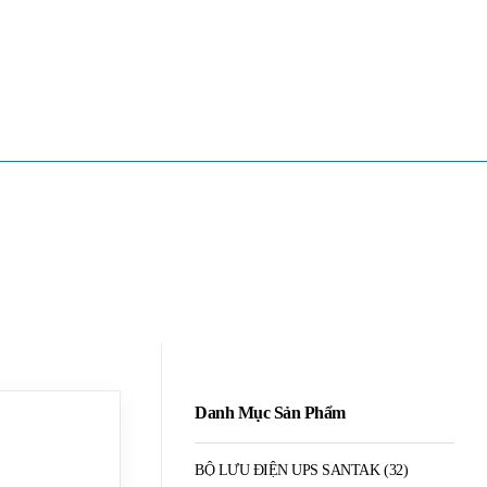
Mua Bán - Thanh Lý - Sửa Chữa UPS
0906 394 871 (Zalo/Viber/Telegarm)
Danh Mục Sản Phẩm
BỘ LƯU ĐIỆN UPS SANTAK
(32)