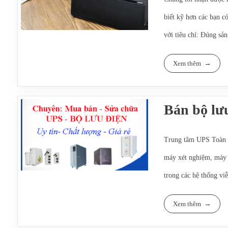
biết kỹ hơn các bạn c
với tiêu chí: Đúng sả
Xem thêm:
Xem thêm
Dịch vụ sửa chữa u
Cho thuê bộ lưu đi
Bán bộ lưu
Bảo trì ups:
tại đây
Trung tâm UPS Toàn T
máy xét nghiệm, máy 
trong các hệ thống vi
Chúng tôi chuyên cun
Xem thêm
20KVA tùy thuộc vào t