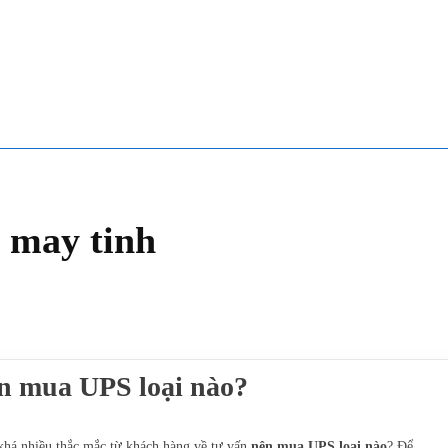
n may tinh
n mua UPS loại nào?
khá nhiều thắc mắc từ khách hàng về tư vấn
nên mua UPS loại nào
? Để