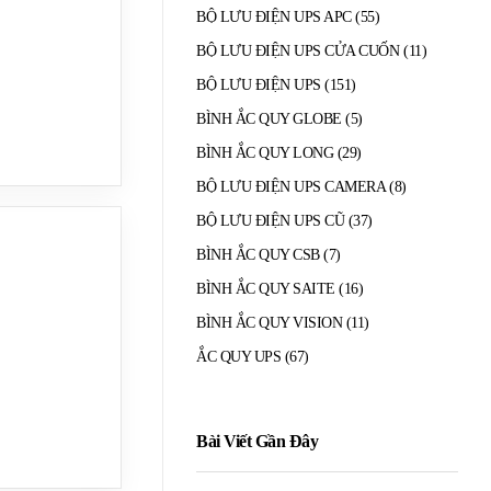
BỘ LƯU ĐIỆN UPS APC
(55)
BỘ LƯU ĐIỆN UPS CỬA CUỐN
(11)
BỘ LƯU ĐIỆN UPS
(151)
BÌNH ẮC QUY GLOBE
(5)
BÌNH ẮC QUY LONG
(29)
BỘ LƯU ĐIỆN UPS CAMERA
(8)
BỘ LƯU ĐIỆN UPS CŨ
(37)
BÌNH ẮC QUY CSB
(7)
BÌNH ẮC QUY SAITE
(16)
BÌNH ẮC QUY VISION
(11)
ẮC QUY UPS
(67)
Bài Viết Gần Đây