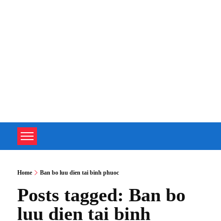
TOÀN TÂM UPS - CHUYÊN SỬA CHỮA BỘ LƯU ĐIỆN UPS
TOÀN TÂM UPS - CHUYÊN SỬA CHỮA BỘ LƯU ĐIỆN UPS
Home
Ban bo luu dien tai binh phuoc
Posts tagged: Ban bo
luu dien tai binh