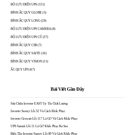
nhiện để đánh giá được chất
BỘ LƯU ĐIỆN UPS
(151)
lượng dịch vụ cũng như sự
BÌNH ẮC QUY GLOBE
(5)
Do vậy, trung tâm sửa chữa bộ
BÌNH ẮC QUY LONG
(29)
chuyên nghiệp thì không phải ai
lưu điện tại Bình Phước xin đưa
BỘ LƯU ĐIỆN UPS CAMERA
(8)
cũng biết được.
BỘ LƯU ĐIỆN UPS CŨ
(37)
ra cam kết về dịch vụ và bảo
BÌNH ẮC QUY CSB
(7)
hành như sau
BÌNH ẮC QUY SAITE
(16)
BÌNH ẮC QUY VISION
(11)
ẮC QUY UPS
(67)
Bài Viết Gần Đây
Sửa Chữa Inverter EAST Uy Tín Chất Lượng
Dịch vụ sửa chữa bộ lưu điện ups
Inverter Sumry Lỗi 52 Và Cách Khắc Phục
tại bình phước
Inverter Growatt Lỗi 117 Là Gì? Và Cách Khắc Phục
Dịch vụ Bảo hành – Sửa Chữa bộ lưu
UPS Santak Lỗi 11 Là Gì? Khắc Phục Ra Sao
điện tại Bình Phước
Biến Tần Inverter Sumry Lỗi 09 Và Cách Khắc Phục