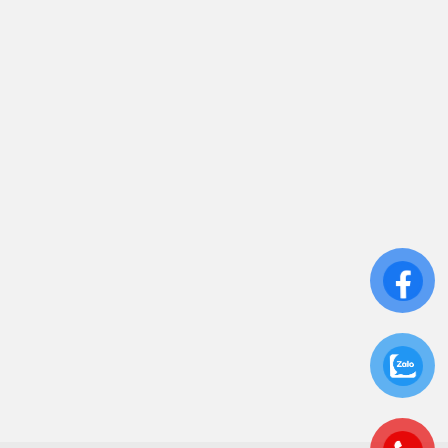
Trụ sở chính: 81/10 Phó Đức Chính, Phường 1, Quận
Bình Thạnh, TP.HCM
CN: Số 46A Ngõ 37 Bằng Liệt, Hoàng Liệt, Hoàng
Mai, Hà Nội
Liên kết
Sửa Chữa UPS
Cho Thuê UPS
Bảo Trì UPS
Bộ Lưu Điện UPS Cũ
Ắc Quy UPS