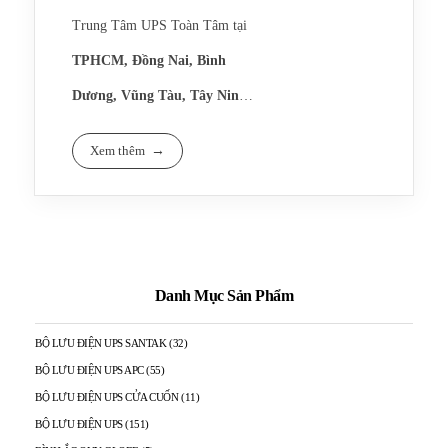
Trung Tâm UPS Toàn Tâm tại
TPHCM, Đồng Nai, Bình
Dương, Vũng Tàu, Tây Ninh,
Bình Phước
chuyên sửa chữa,
Xem thêm
thay thế bộ lưu điện Santak,
APC, Eaton, Sunpac,
Powerware, Socomex, Emerson
tận nơi, uy tín chất lượng với
Dịch vụ thay ắc quy UPS APC
Danh Mục Sản Phẩm
hơn 10 năm kinh nghiệm trong
nhanh chóng
lĩnh vực sửa chữa, cung cấp bộ
BỘ LƯU ĐIỆN UPS SANTAK
(32)
Bộ lưu điện Ups sau khoảng thời
BỘ LƯU ĐIỆN UPS APC
(55)
lưu điện.
gian sử dụng từ 3 năm trở lên,
BỘ LƯU ĐIỆN UPS CỬA CUỐN
(11)
BỘ LƯU ĐIỆN UPS
(151)
bắt đầu xuất hiện hư hỏng, chủ