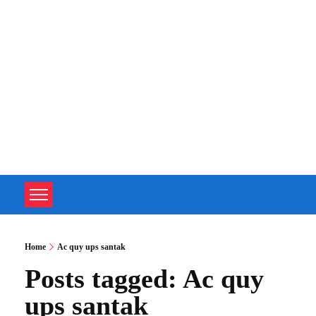
TOÀN TÂM UPS - CHUYÊN SỬA CHỮA BỘ LƯU ĐIỆN UPS
TOÀN TÂM UPS - CHUYÊN SỬA CHỮA BỘ LƯU ĐIỆN UPS
Home
Ac quy ups santak
Posts tagged: Ac quy
ups santak