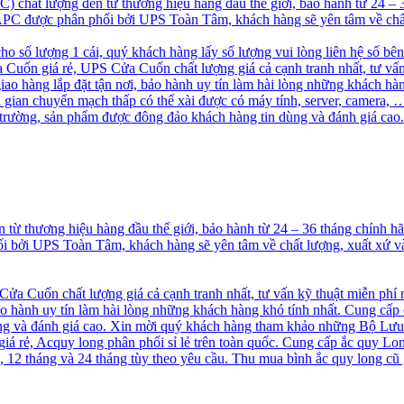
chất lượng đến từ thương hiệu hàng đầu thế giới, bảo hành từ 24 –
S APC được phân phối bởi UPS Toàn Tâm, khách hàng sẽ yên tâm về chấ
cho số lượng 1 cái, quý khách hàng lấy số lượng vui lòng liên hệ số bê
uốn giá rẻ, UPS Cửa Cuốn chất lượng giá cả cạnh tranh nhất, tư vấn
 hàng lắp đặt tận nơi, bảo hành uy tín làm hài lòng những khách hà
ời gian chuyển mạch thấp có thể xài được có máy tính, server, camer
ị trường, sản phẩm được đông đảo khách hàng tin dùng và đánh giá 
ừ thương hiệu hàng đầu thế giới, bảo hành từ 24 – 36 tháng chính 
hối bởi UPS Toàn Tâm, khách hàng sẽ yên tâm về chất lượng, xuất xứ
a Cuốn chất lượng giá cả cạnh tranh nhất, tư vấn kỹ thuật miễn phí
o hành uy tín làm hài lòng những khách hàng khó tính nhất. Cung cấp
 và đánh giá cao. Xin mời quý khách hàng tham khảo những Bộ Lưu
á rẻ, Acquy long phân phối sỉ lẻ trên toàn quốc. Cung cấp ắc quy Long
2 tháng và 24 tháng tùy theo yêu cầu. Thu mua bình ắc quy long cũ g