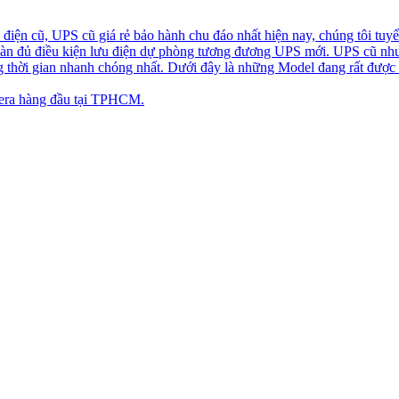
iện cũ, UPS cũ giá rẻ bảo hành chu đáo nhất hiện nay, chúng tôi tuyể
toàn đủ điều kiện lưu điện dự phòng tương đương UPS mới. UPS cũ nh
ng thời gian nhanh chóng nhất. Dưới đây là những Model đang rất được
ra hàng đầu tại TPHCM.