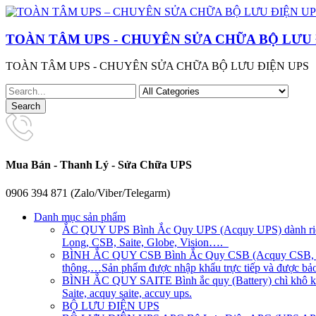
TOÀN TÂM UPS - CHUYÊN SỬA CHỮA BỘ LƯU 
TOÀN TÂM UPS - CHUYÊN SỬA CHỮA BỘ LƯU ĐIỆN UPS
Mua Bán - Thanh Lý - Sửa Chữa UPS
0906 394 871 (Zalo/Viber/Telegarm)
Danh mục sản phẩm
ẮC QUY UPS
Bình Ắc Quy UPS (Acquy UPS) dành riên
Long, CSB, Saite, Globe, Vision….
BÌNH ẮC QUY CSB
Bình Ắc Quy CSB (Acquy CSB, CS
thông,…Sản phẩm được nhập khẩu trực tiếp và được bảo 
BÌNH ẮC QUY SAITE
Bình ắc quy (Battery) chì khô 
Saite, acquy saite, accuy ups.
BỘ LƯU ĐIỆN UPS