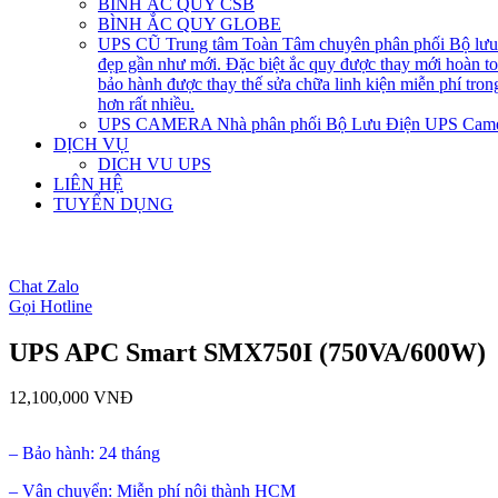
BÌNH ẮC QUY CSB
BÌNH ẮC QUY GLOBE
UPS CŨ
Trung tâm Toàn Tâm chuyên phân phối Bộ lưu đ
đẹp gần như mới. Đặc biệt ắc quy được thay mới hoàn 
bảo hành được thay thế sửa chữa linh kiện miễn phí tro
hơn rất nhiều.
UPS CAMERA
Nhà phân phối Bộ Lưu Điện UPS Came
DỊCH VỤ
DICH VU UPS
LIÊN HỆ
TUYỂN DỤNG
open
open
Chat Zalo
Gọi Hotline
UPS APC Smart SMX750I (750VA/600W)
12,100,000
VNĐ
– Bảo hành: 24 tháng
– Vận chuyển: Miễn phí nội thành HCM