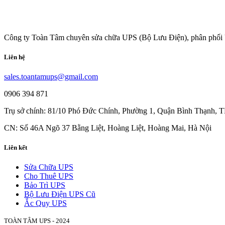
Công ty Toàn Tâm chuyên sửa chữa UPS (Bộ Lưu Điện), phân phối 
Liên hệ
sales.toantamups@gmail.com
0906 394 871
Trụ sở chính: 81/10 Phó Đức Chính, Phường 1, Quận Bình Thạnh,
CN: Số 46A Ngõ 37 Bằng Liệt, Hoàng Liệt, Hoàng Mai, Hà Nội
Liên kết
Sửa Chữa UPS
Cho Thuê UPS
Bảo Trì UPS
Bộ Lưu Điện UPS Cũ
Ắc Quy UPS
TOÀN TÂM UPS - 2024