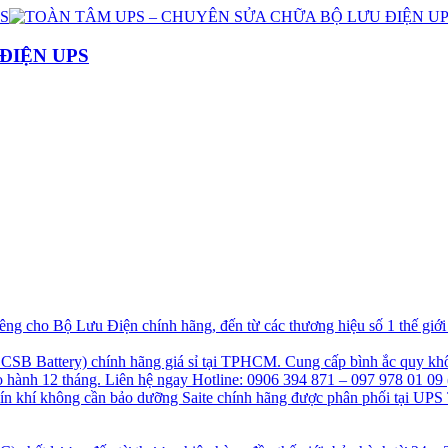
ĐIỆN UPS
g cho Bộ Lưu Điện chính hãng, đến từ các thương hiệu số 1 thế giớ
B Battery) chính hãng giá sỉ tại TPHCM. Cung cấp bình ắc quy khô
hành 12 tháng. Liên hệ ngay Hotline: 0906 394 871 – 097 978 01 09 
kín khí không cần bảo dưỡng Saite chính hãng được phân phối tại UPS 