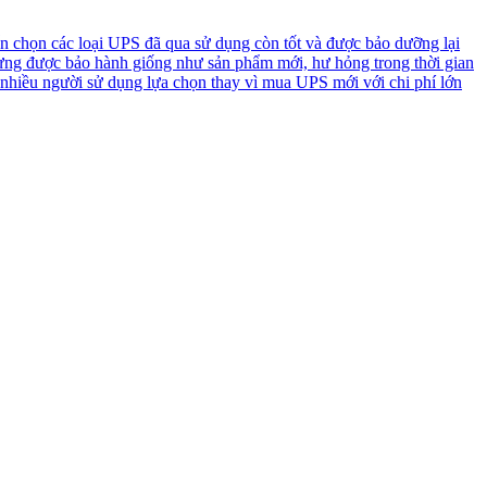
n chọn các loại UPS đã qua sử dụng còn tốt và được bảo dưỡng lại
ưng được bảo hành giống như sản phẩm mới, hư hỏng trong thời gian
 nhiều người sử dụng lựa chọn thay vì mua UPS mới với chi phí lớn