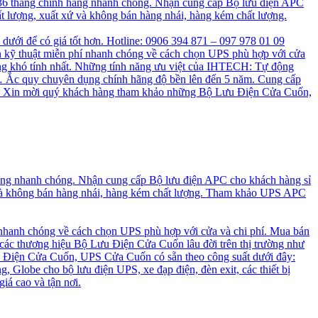
 36 tháng chính hãng nhanh chóng. Nhận cung cấp Bộ lưu điện APC
t lượng, xuất xứ và không bán hàng nhái, hàng kém chất lượng.
n dưới để có giá tốt hơn. Hotline: 0906 394 871 – 097 978 01 09
 kỹ thuật miễn phí nhanh chóng về cách chọn UPS phù hợp với cửa
ng khó tính nhất. Những tính năng ưu việt của IHTECH: Tự động
a, … Ắc quy chuyên dụng chính hãng độ bền lên đến 5 năm. Cung cấp
cao. Xin mời quý khách hàng tham khảo những Bộ Lưu Điện Cửa Cuốn,
hãng nhanh chóng. Nhận cung cấp Bộ lưu điện APC cho khách hàng sỉ
 và không bán hàng nhái, hàng kém chất lượng. Tham khảo UPS APC
 nhanh chóng về cách chọn UPS phù hợp với cửa và chi phí. Mua bán
 các thương hiệu Bộ Lưu Điện Cửa Cuốn lâu đời trên thị trường như
 Điện Cửa Cuốn, UPS Cửa Cuốn có sẵn theo công suất dưới đây:
, Globe cho bộ lưu điện UPS, xe đạp điện, đèn exit, các thiết bị
iá cao và tận nơi.