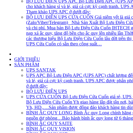
BỘ LƯU ĐIỆN UPS APC
Bộ Lưu Điện APC (UPS APC) 
cho khách hàng sỉ và lẻ, giá cả cực kỳ cạnh tranh. UP
Tham khảo UPS APC ở dưới đây:
BỘ LƯU ĐIỆN UPS CỬA CUỐN
Giá niêm yết là giá 
(Zalo/Viber/Telegram) Nhà Sản Xuất Bộ Lưu Điện Cửa C
và chi phí. Mua bán Bộ Lưu Điện Cửa Cuốn IHTECH giao
nạp xả ắc quy, tăng độ bền cho ắc quy lên nhiều lần Th
các thương hiệu Bộ Lưu Điện Cửa Cuốn lâu đời trên th
UPS Cửa Cuốn có sẵn theo công suất…
GIỚI THIỆU
SẢN PHẨM
UPS SANTAK
UPS APC
Bộ Lưu Điện APC (UPS APC) chất lượng đến t
và lẻ, giá cả cực kỳ cạnh tranh. UPS APC được phân p
ở dưới đây:
BỘ LƯU ĐIỆN UPS
UPS CỬA CUỐN
Bộ Lưu Điện Cửa Cuốn giá rẻ, UPS Cử
Bộ Lưu Điện Cửa Cuốn Yh giao hàng lắp đặt tận nơi, bả
Yh, HD,….Sản phẩm được đông đảo khách hàng tin dùng
BÌNH ẮC QUY LONG
Bình Ắc quy Long chính hãng gi
nguồn dự phòng…Bảo hành bình ắc quy long từ 6 tháng, 1
BÌNH ẮC QUY SAITE
BÌNH ẮC QUY VISION