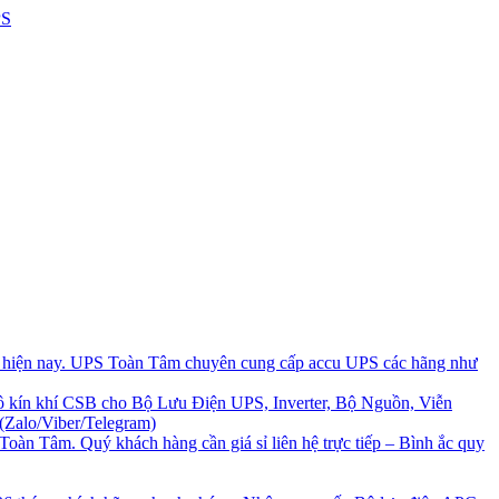
i hiện nay. UPS Toàn Tâm chuyên cung cấp accu UPS các hãng như
 kín khí CSB cho Bộ Lưu Điện UPS, Inverter, Bộ Nguồn, Viễn
(Zalo/Viber/Telegram)
Toàn Tâm. Quý khách hàng cần giá sỉ liên hệ trực tiếp – Bình ắc quy