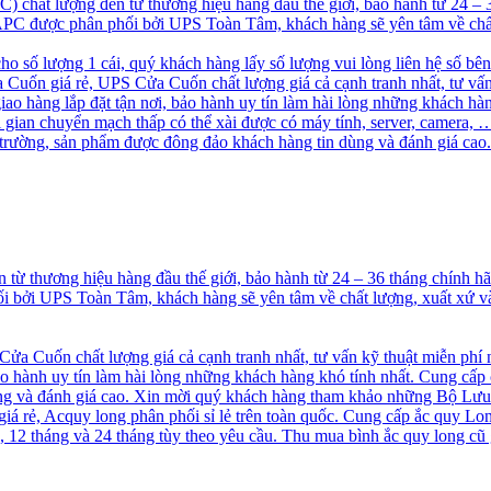
chất lượng đến từ thương hiệu hàng đầu thế giới, bảo hành từ 24 –
S APC được phân phối bởi UPS Toàn Tâm, khách hàng sẽ yên tâm về chấ
cho số lượng 1 cái, quý khách hàng lấy số lượng vui lòng liên hệ số bê
uốn giá rẻ, UPS Cửa Cuốn chất lượng giá cả cạnh tranh nhất, tư vấn
 hàng lắp đặt tận nơi, bảo hành uy tín làm hài lòng những khách hà
ời gian chuyển mạch thấp có thể xài được có máy tính, server, camer
ị trường, sản phẩm được đông đảo khách hàng tin dùng và đánh giá 
ừ thương hiệu hàng đầu thế giới, bảo hành từ 24 – 36 tháng chính 
hối bởi UPS Toàn Tâm, khách hàng sẽ yên tâm về chất lượng, xuất xứ
a Cuốn chất lượng giá cả cạnh tranh nhất, tư vấn kỹ thuật miễn phí
o hành uy tín làm hài lòng những khách hàng khó tính nhất. Cung cấp
 và đánh giá cao. Xin mời quý khách hàng tham khảo những Bộ Lưu
á rẻ, Acquy long phân phối sỉ lẻ trên toàn quốc. Cung cấp ắc quy Long
2 tháng và 24 tháng tùy theo yêu cầu. Thu mua bình ắc quy long cũ g