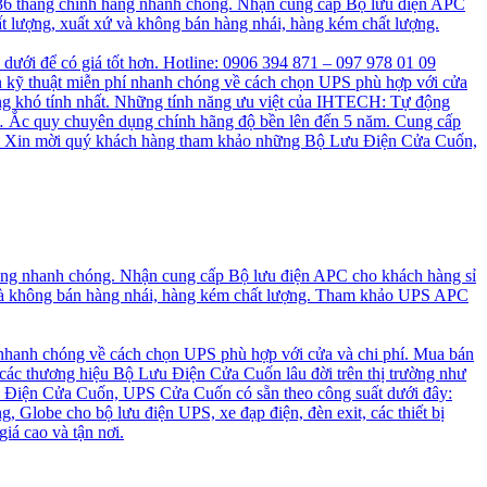
 36 tháng chính hãng nhanh chóng. Nhận cung cấp Bộ lưu điện APC
t lượng, xuất xứ và không bán hàng nhái, hàng kém chất lượng.
n dưới để có giá tốt hơn. Hotline: 0906 394 871 – 097 978 01 09
 kỹ thuật miễn phí nhanh chóng về cách chọn UPS phù hợp với cửa
ng khó tính nhất. Những tính năng ưu việt của IHTECH: Tự động
a, … Ắc quy chuyên dụng chính hãng độ bền lên đến 5 năm. Cung cấp
cao. Xin mời quý khách hàng tham khảo những Bộ Lưu Điện Cửa Cuốn,
hãng nhanh chóng. Nhận cung cấp Bộ lưu điện APC cho khách hàng sỉ
 và không bán hàng nhái, hàng kém chất lượng. Tham khảo UPS APC
 nhanh chóng về cách chọn UPS phù hợp với cửa và chi phí. Mua bán
 các thương hiệu Bộ Lưu Điện Cửa Cuốn lâu đời trên thị trường như
 Điện Cửa Cuốn, UPS Cửa Cuốn có sẵn theo công suất dưới đây:
, Globe cho bộ lưu điện UPS, xe đạp điện, đèn exit, các thiết bị
iá cao và tận nơi.