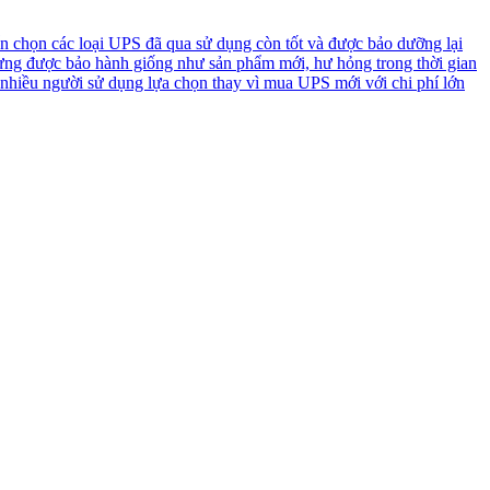
n chọn các loại UPS đã qua sử dụng còn tốt và được bảo dưỡng lại
ưng được bảo hành giống như sản phẩm mới, hư hỏng trong thời gian
 nhiều người sử dụng lựa chọn thay vì mua UPS mới với chi phí lớn