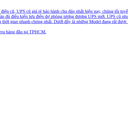
iện cũ, UPS cũ giá rẻ bảo hành chu đáo nhất hiện nay, chúng tôi tuyể
toàn đủ điều kiện lưu điện dự phòng tương đương UPS mới. UPS cũ nh
ng thời gian nhanh chóng nhất. Dưới đây là những Model đang rất được
ra hàng đầu tại TPHCM.