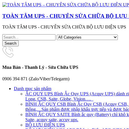
TOÀN TÂM UPS - CHUYÊN SỬA CHỮA BỘ LƯU 
TOÀN TÂM UPS - CHUYÊN SỬA CHỮA BỘ LƯU ĐIỆN UPS
Mua Bán - Thanh Lý - Sửa Chữa UPS
0906 394 871 (Zalo/Viber/Telegarm)
Danh mục sản phẩm
ẮC QUY UPS
Bình Ắc Quy UPS (Acquy UPS) dành riên
Long, CSB, Saite, Globe, Vision….
BÌNH ẮC QUY CSB
Bình Ắc Quy CSB (Acquy CSB, CS
thông,…Sản phẩm được nhập khẩu trực tiếp và được bảo 
BÌNH ẮC QUY SAITE
Bình ắc quy (Battery) chì khô 
Saite, acquy saite, accuy ups.
BỘ LƯU ĐIỆN UPS