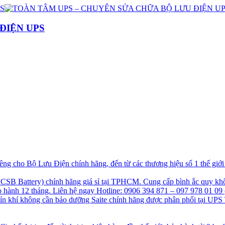
ĐIỆN UPS
g cho Bộ Lưu Điện chính hãng, đến từ các thương hiệu số 1 thế giớ
B Battery) chính hãng giá sỉ tại TPHCM. Cung cấp bình ắc quy khô
hành 12 tháng. Liên hệ ngay Hotline: 0906 394 871 – 097 978 01 09 
kín khí không cần bảo dưỡng Saite chính hãng được phân phối tại UPS 