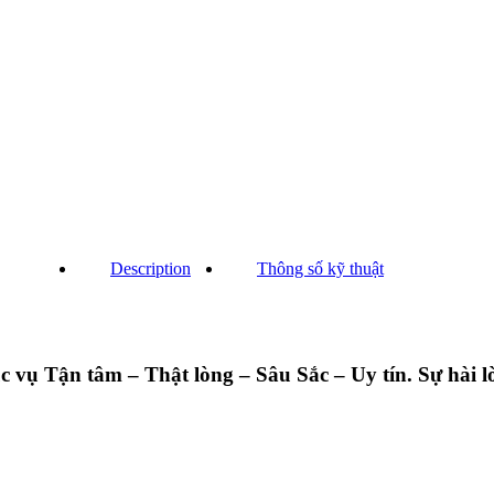
Description
Thông số kỹ thuật
ụ Tận tâm – Thật lòng – Sâu Sắc – Uy tín. Sự hài lò