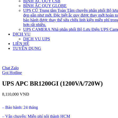
BÌNH ẮC QUY CSB
BÌNH ẮC QUY GLOBE
UPS CŨ
Trung tâm Toàn Tâm chuyên phân phối Bộ lưu đ
đẹp gần như mới. Đặc biệt ắc quy được thay mới hoàn 
bảo hành được thay thế sửa chữa linh kiện miễn phí tro
hơn rất nhiều.
UPS CAMERA
Nhà phân phối Bộ Lưu Điện UPS Came
DỊCH VỤ
DICH VU UPS
LIÊN HỆ
TUYỂN DỤNG
open
open
Chat Zalo
Gọi Hotline
UPS APC BR1200GI (1200VA/720W)
8,110,000
VNĐ
– Bảo hành: 24 tháng
– Vận chuyển: Miễn phí nội thành HCM