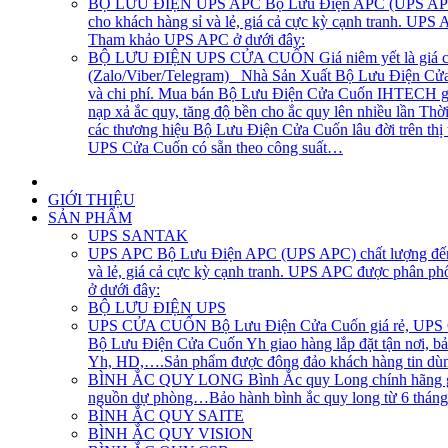
BỘ LƯU ĐIỆN UPS APC
Bộ Lưu Điện APC (UPS APC) 
cho khách hàng sỉ và lẻ, giá cả cực kỳ cạnh tranh. UP
Tham khảo UPS APC ở dưới đây:
BỘ LƯU ĐIỆN UPS CỬA CUỐN
Giá niêm yết là giá 
(Zalo/Viber/Telegram) Nhà Sản Xuất Bộ Lưu Điện Cửa C
và chi phí. Mua bán Bộ Lưu Điện Cửa Cuốn IHTECH giao
nạp xả ắc quy, tăng độ bền cho ắc quy lên nhiều lần Th
các thương hiệu Bộ Lưu Điện Cửa Cuốn lâu đời trên th
UPS Cửa Cuốn có sẵn theo công suất…
GIỚI THIỆU
SẢN PHẨM
UPS SANTAK
UPS APC
Bộ Lưu Điện APC (UPS APC) chất lượng đến t
và lẻ, giá cả cực kỳ cạnh tranh. UPS APC được phân p
ở dưới đây:
BỘ LƯU ĐIỆN UPS
UPS CỬA CUỐN
Bộ Lưu Điện Cửa Cuốn giá rẻ, UPS Cử
Bộ Lưu Điện Cửa Cuốn Yh giao hàng lắp đặt tận nơi, bả
Yh, HD,….Sản phẩm được đông đảo khách hàng tin dùng
BÌNH ẮC QUY LONG
Bình Ắc quy Long chính hãng gi
nguồn dự phòng…Bảo hành bình ắc quy long từ 6 tháng, 1
BÌNH ẮC QUY SAITE
BÌNH ẮC QUY VISION