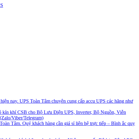
i hiện nay. UPS Toàn Tâm chuyên cung cấp accu UPS các hãng như
 kín khí CSB cho Bộ Lưu Điện UPS, Inverter, Bộ Nguồn, Viễn
(Zalo/Viber/Telegram)
Toàn Tâm. Quý khách hàng cần giá sỉ liên hệ trực tiếp – Bình ắc quy