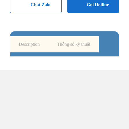
Chat Zalo
Gọi Hotline
Description
Thông số kỹ thuật
TRUNG TÂM UPS TOÀN
TÂM
Đến với UPS Toàn Tâm quý khách hàng sẽ được phục vụ