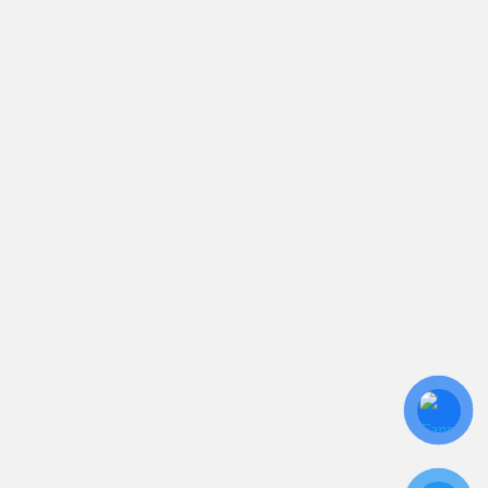
sales.toantamups@gmail.com
0906 394 871
Trụ sở chính: 81/10 Phó Đức Chính, Phường 1, Quận
Bình Thạnh, TP.HCM
CN: Số 46A Ngõ 37 Bằng Liệt, Hoàng Liệt, Hoàng
Mai, Hà Nội
Liên kết
Sửa Chữa UPS
Cho Thuê UPS
Bảo Trì UPS