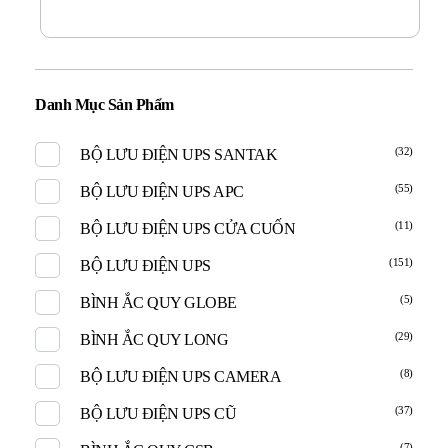
Danh Mục Sản Phẩm
(32)
BỘ LƯU ĐIỆN UPS SANTAK
(55)
BỘ LƯU ĐIỆN UPS APC
(11)
BỘ LƯU ĐIỆN UPS CỬA CUỐN
(151)
BỘ LƯU ĐIỆN UPS
(5)
BÌNH ẮC QUY GLOBE
(29)
BÌNH ẮC QUY LONG
(8)
BỘ LƯU ĐIỆN UPS CAMERA
(37)
BỘ LƯU ĐIỆN UPS CŨ
(7)