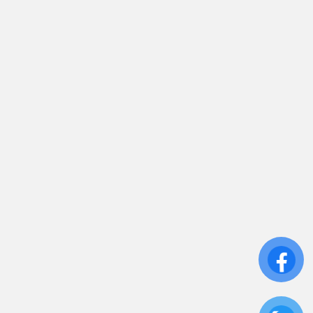
sales.toantamups@gmail.com
0906 394 871
Trụ sở chính: 81/10 Phó Đức Chính, Phường 1, Quận
Bình Thạnh, TP.HCM
CN: Số 46A Ngõ 37 Bằng Liệt, Hoàng Liệt, Hoàng
Mai, Hà Nội
Liên kết
Sửa Chữa UPS
Cho Thuê UPS
Bảo Trì UPS
Bộ Lưu Điện UPS Cũ