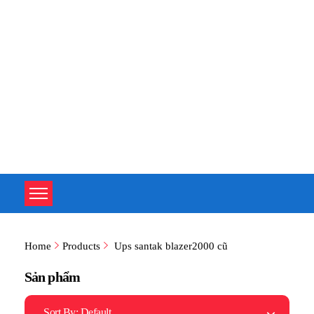
TOÀN TÂM UPS - CHUYÊN SỬA CHỮA BỘ LƯU ĐIỆN UPS
TOÀN TÂM UPS - CHUYÊN SỬA CHỮA BỘ LƯU ĐIỆN UPS
Home
Products
Ups santak blazer2000 cũ
Sản phẩm
Sort By:
Default