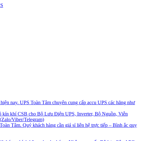
i hiện nay. UPS Toàn Tâm chuyên cung cấp accu UPS các hãng như
 kín khí CSB cho Bộ Lưu Điện UPS, Inverter, Bộ Nguồn, Viễn
(Zalo/Viber/Telegram)
Toàn Tâm. Quý khách hàng cần giá sỉ liên hệ trực tiếp – Bình ắc quy