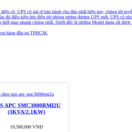
iện cũ, UPS cũ giá rẻ bảo hành chu đáo nhất hiện nay, chúng tôi tuyể
toàn đủ điều kiện lưu điện dự phòng tương đương UPS mới. UPS cũ nh
ng thời gian nhanh chóng nhất. Dưới đây là những Model đang rất được
ra hàng đầu tại TPHCM.
S APC SMC3000RMI2U
(3KVA/2,1KW)
19,580,000
VNĐ