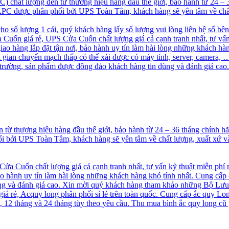
chất lượng đến từ thương hiệu hàng đầu thế giới, bảo hành từ 24 –
S APC được phân phối bởi UPS Toàn Tâm, khách hàng sẽ yên tâm về chấ
cho số lượng 1 cái, quý khách hàng lấy số lượng vui lòng liên hệ số bê
uốn giá rẻ, UPS Cửa Cuốn chất lượng giá cả cạnh tranh nhất, tư vấn
 hàng lắp đặt tận nơi, bảo hành uy tín làm hài lòng những khách hà
ời gian chuyển mạch thấp có thể xài được có máy tính, server, camer
ị trường, sản phẩm được đông đảo khách hàng tin dùng và đánh giá 
ừ thương hiệu hàng đầu thế giới, bảo hành từ 24 – 36 tháng chính 
hối bởi UPS Toàn Tâm, khách hàng sẽ yên tâm về chất lượng, xuất xứ
a Cuốn chất lượng giá cả cạnh tranh nhất, tư vấn kỹ thuật miễn phí
o hành uy tín làm hài lòng những khách hàng khó tính nhất. Cung cấp
 và đánh giá cao. Xin mời quý khách hàng tham khảo những Bộ Lưu
á rẻ, Acquy long phân phối sỉ lẻ trên toàn quốc. Cung cấp ắc quy Long
2 tháng và 24 tháng tùy theo yêu cầu. Thu mua bình ắc quy long cũ g