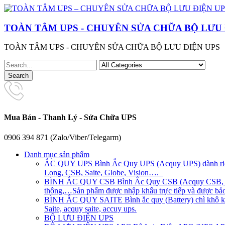
TOÀN TÂM UPS - CHUYÊN SỬA CHỮA BỘ LƯU 
TOÀN TÂM UPS - CHUYÊN SỬA CHỮA BỘ LƯU ĐIỆN UPS
Mua Bán - Thanh Lý - Sửa Chữa UPS
0906 394 871 (Zalo/Viber/Telegarm)
Danh mục sản phẩm
ẮC QUY UPS
Bình Ắc Quy UPS (Acquy UPS) dành riên
Long, CSB, Saite, Globe, Vision….
BÌNH ẮC QUY CSB
Bình Ắc Quy CSB (Acquy CSB, CS
thông,…Sản phẩm được nhập khẩu trực tiếp và được bảo 
BÌNH ẮC QUY SAITE
Bình ắc quy (Battery) chì khô 
Saite, acquy saite, accuy ups.
BỘ LƯU ĐIỆN UPS