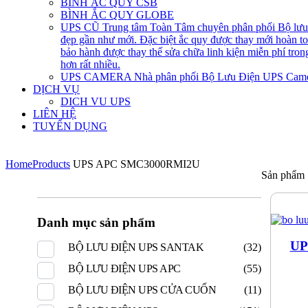
BÌNH ẮC QUY CSB
BÌNH ẮC QUY GLOBE
UPS CŨ
Trung tâm Toàn Tâm chuyên phân phối Bộ lưu đ
đẹp gần như mới. Đặc biệt ắc quy được thay mới hoàn 
bảo hành được thay thế sửa chữa linh kiện miễn phí tro
hơn rất nhiều.
UPS CAMERA
Nhà phân phối Bộ Lưu Điện UPS Came
DỊCH VỤ
DICH VU UPS
LIÊN HỆ
TUYỂN DỤNG
Home
Products
UPS APC SMC3000RMI2U
Sản phẩm
Danh mục sản phẩm
UP
BỘ LƯU ĐIỆN UPS SANTAK
(32)
BỘ LƯU ĐIỆN UPS APC
(55)
BỘ LƯU ĐIỆN UPS CỬA CUỐN
(11)