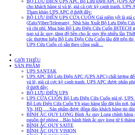
BỘ LƯU ĐIỆN UPS APC
Bộ Lưu Điện APC (UPS APC) 
cho khách hàng sỉ và lẻ, giá cả cực kỳ cạnh tranh. UP
Tham khảo UPS APC ở dưới đây:
BỘ LƯU ĐIỆN UPS CỬA CUỐN
Giá niêm yết là giá 
(Zalo/Viber/Telegram) Nhà Sản Xuất Bộ Lưu Điện Cửa C
và chi phí. Mua bán Bộ Lưu Điện Cửa Cuốn IHTECH giao
nạp xả ắc quy, tăng độ bền cho ắc quy lên nhiều lần Th
các thương hiệu Bộ Lưu Điện Cửa Cuốn lâu đời trên th
UPS Cửa Cuốn có sẵn theo công suất…
GIỚI THIỆU
SẢN PHẨM
UPS SANTAK
UPS APC
Bộ Lưu Điện APC (UPS APC) chất lượng đến t
và lẻ, giá cả cực kỳ cạnh tranh. UPS APC được phân p
ở dưới đây:
BỘ LƯU ĐIỆN UPS
UPS CỬA CUỐN
Bộ Lưu Điện Cửa Cuốn giá rẻ, UPS Cử
Bộ Lưu Điện Cửa Cuốn Yh giao hàng lắp đặt tận nơi, bả
Yh, HD,….Sản phẩm được đông đảo khách hàng tin dùng
BÌNH ẮC QUY LONG
Bình Ắc quy Long chính hãng gi
nguồn dự phòng…Bảo hành bình ắc quy long từ 6 tháng, 1
BÌNH ẮC QUY SAITE
BÌNH ẮC QUY VISION