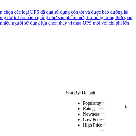
n chọn các loại UPS đã qua sử dụng còn tốt và được bảo dưỡng lại
ưng được bảo hành giống như sản phẩm mới, hư hỏng trong thời gian
 nhiều người sử dụng lựa chọn thay vì mua UPS mới với chi phí lớn
Sort By:
Default
Popularity
Rating
Newness
Low Price
High Price