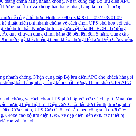
 36 tháng chính hãng nhanh chóng. Nhận cung cấp Bộ lưu điện APC
t lượng, xuất xứ và không bán hàng nhái, hàng kém chất lượng.
n dưới để có giá tốt hơn. Hotline: 0906 394 871 – 097 978 01 09
 kỹ thuật miễn phí nhanh chóng về cách chọn UPS phù hợp với cửa
ng khó tính nhất. Những tính năng ưu việt của IHTECH: Tự động
a, … Ắc quy chuyên dụng chính hãng độ bền lên đến 5 năm. Cung cấp
cao. Xin mời quý khách hàng tham khảo những Bộ Lưu Điện Cửa Cuốn,
hãng nhanh chóng. Nhận cung cấp Bộ lưu điện APC cho khách hàng sỉ
 và không bán hàng nhái, hàng kém chất lượng. Tham khảo UPS APC
 nhanh chóng về cách chọn UPS phù hợp với cửa và chi phí. Mua bán
 các thương hiệu Bộ Lưu Điện Cửa Cuốn lâu đời trên thị trường như
 Điện Cửa Cuốn, UPS Cửa Cuốn có sẵn theo công suất dưới đây:
, Globe cho bộ lưu điện UPS, xe đạp điện, đèn exit, các thiết bị
iá cao và tận nơi.