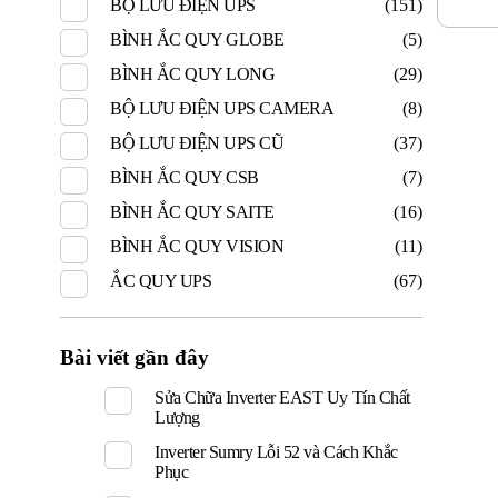
BỘ LƯU ĐIỆN UPS
(151)
BÌNH ẮC QUY GLOBE
(5)
BÌNH ẮC QUY LONG
(29)
BỘ LƯU ĐIỆN UPS CAMERA
(8)
BỘ LƯU ĐIỆN UPS CŨ
(37)
BÌNH ẮC QUY CSB
(7)
BÌNH ẮC QUY SAITE
(16)
BÌNH ẮC QUY VISION
(11)
ẮC QUY UPS
(67)
Bài viết gần đây
Sửa Chữa Inverter EAST Uy Tín Chất
Lượng
Inverter Sumry Lỗi 52 và Cách Khắc
Phục