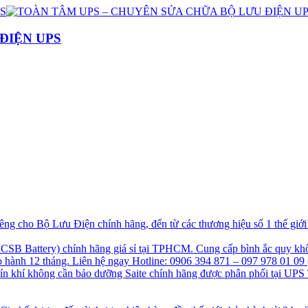
ĐIỆN UPS
g cho Bộ Lưu Điện chính hãng, đến từ các thương hiệu số 1 thế giớ
B Battery) chính hãng giá sỉ tại TPHCM. Cung cấp bình ắc quy khô
hành 12 tháng. Liên hệ ngay Hotline: 0906 394 871 – 097 978 01 09 
kín khí không cần bảo dưỡng Saite chính hãng được phân phối tại UPS 