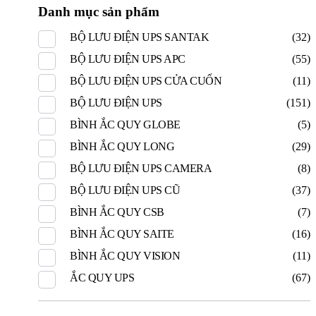
Danh mục sản phẩm
BỘ LƯU ĐIỆN UPS SANTAK
(32)
BỘ LƯU ĐIỆN UPS APC
(55)
BỘ LƯU ĐIỆN UPS CỬA CUỐN
(11)
BỘ LƯU ĐIỆN UPS
(151)
BÌNH ẮC QUY GLOBE
(5)
BÌNH ẮC QUY LONG
(29)
BỘ LƯU ĐIỆN UPS CAMERA
(8)
BỘ LƯU ĐIỆN UPS CŨ
(37)
BÌNH ẮC QUY CSB
(7)
BÌNH ẮC QUY SAITE
(16)
BÌNH ẮC QUY VISION
(11)
ẮC QUY UPS
(67)