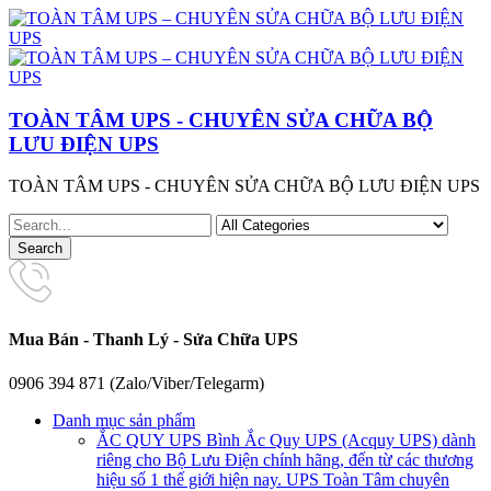
TOÀN TÂM UPS - CHUYÊN SỬA CHỮA BỘ
LƯU ĐIỆN UPS
TOÀN TÂM UPS - CHUYÊN SỬA CHỮA BỘ LƯU ĐIỆN UPS
Mua Bán - Thanh Lý - Sửa Chữa UPS
0906 394 871 (Zalo/Viber/Telegarm)
Danh mục sản phẩm
ẮC QUY UPS
Bình Ắc Quy UPS (Acquy UPS) dành
riêng cho Bộ Lưu Điện chính hãng, đến từ các thương
hiệu số 1 thế giới hiện nay. UPS Toàn Tâm chuyên