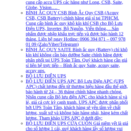
cung cấp accu UPS các hãng như Long, CSB, Saite,
Globe, Vision….
BÌNH ẮC QUY CSB
Bình Ắc Quy CSB (Acquy
CSB, CSB Battery) chính hãng giá sỉ tại TPHCM.
Cung cấp bình ắc quy khô kín khí CSB cho Bộ Lưu
Điện UPS, Inverter, Bộ Nguồn, Viễn thông,…Sản
phẩm được nhập khẩu trực tiếp và được bảo hành 12
tháng. Liên hệ ngay Hotline: 0906 394 871 – 097 978
01 09 (Zalo/Viber/Telegram)
BÌNH ẮC QUY SAITE
Bình ắc quy (Battery) chì khô
kín khí không cần bảo dưỡng Saite chính hãng được
phân phối tại UPS Toàn Tâm. Quý khách hàng cần giá
sỉ liên hệ trực tiếp – Bình ắc quy Saite, acquy saite,
accuy ups.
BỘ LƯU ĐIỆN UPS
BỘ LƯU ĐIỆN UPS APC
Bộ Lưu Điện APC (UPS
APC) chất lượng đến từ thương hiệu hàng đầu thế giới,
bảo hành từ 24 – 36 tháng chính hãng nhanh chóng.
Nhận cung cấp Bộ lưu điện APC cho khách hàng sỉ và
lẻ, giá cả cực kỳ cạnh tranh. UPS APC được phân phối
bởi UPS Toàn Tâm, khách hàng sẽ yên tâm về chất
lượng, xuất xứ và không bán hàng nhái, hàng kém chất
lượng. Tham khảo UPS APC ở dưới đây:
BỘ LƯU ĐIỆN UPS CỬA CUỐN
Giá niêm yết là giá
cho số lượng 1 cái, quý khách hàng lấy số lượng vui