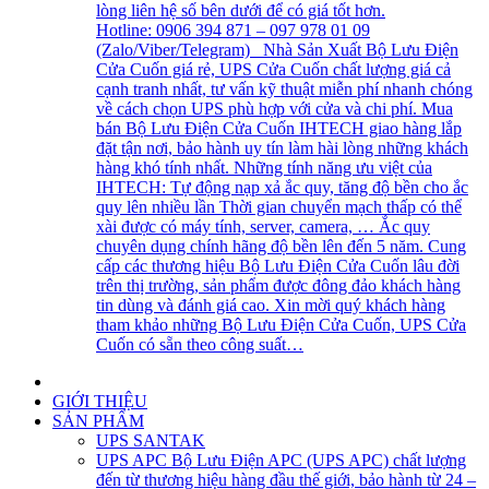
lòng liên hệ số bên dưới để có giá tốt hơn.
Hotline: 0906 394 871 – 097 978 01 09
(Zalo/Viber/Telegram) Nhà Sản Xuất Bộ Lưu Điện
Cửa Cuốn giá rẻ, UPS Cửa Cuốn chất lượng giá cả
cạnh tranh nhất, tư vấn kỹ thuật miễn phí nhanh chóng
về cách chọn UPS phù hợp với cửa và chi phí. Mua
bán Bộ Lưu Điện Cửa Cuốn IHTECH giao hàng lắp
đặt tận nơi, bảo hành uy tín làm hài lòng những khách
hàng khó tính nhất. Những tính năng ưu việt của
IHTECH: Tự động nạp xả ắc quy, tăng độ bền cho ắc
quy lên nhiều lần Thời gian chuyển mạch thấp có thể
xài được có máy tính, server, camera, … Ắc quy
chuyên dụng chính hãng độ bền lên đến 5 năm. Cung
cấp các thương hiệu Bộ Lưu Điện Cửa Cuốn lâu đời
trên thị trường, sản phẩm được đông đảo khách hàng
tin dùng và đánh giá cao. Xin mời quý khách hàng
tham khảo những Bộ Lưu Điện Cửa Cuốn, UPS Cửa
Cuốn có sẵn theo công suất…
GIỚI THIỆU
SẢN PHẨM
UPS SANTAK
UPS APC
Bộ Lưu Điện APC (UPS APC) chất lượng
đến từ thương hiệu hàng đầu thế giới, bảo hành từ 24 –