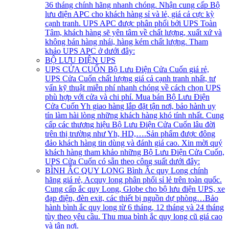
36 tháng chính hãng nhanh chóng. Nhận cung cấp Bộ
lưu điện APC cho khách hàng sỉ và lẻ, giá cả cực kỳ
cạnh tranh. UPS APC được phân phối bởi UPS Toàn
Tâm, khách hàng sẽ yên tâm về chất lượng, xuất xứ và
không bán hàng nhái, hàng kém chất lượng. Tham
khảo UPS APC ở dưới đây:
BỘ LƯU ĐIỆN UPS
UPS CỬA CUỐN
Bộ Lưu Điện Cửa Cuốn giá rẻ,
UPS Cửa Cuốn chất lượng giá cả cạnh tranh nhất, tư
vấn kỹ thuật miễn phí nhanh chóng về cách chọn UPS
phù hợp với cửa và chi phí. Mua bán Bộ Lưu Điện
Cửa Cuốn Yh giao hàng lắp đặt tận nơi, bảo hành uy
tín làm hài lòng những khách hàng khó tính nhất. Cung
cấp các thương hiệu Bộ Lưu Điện Cửa Cuốn lâu đời
trên thị trường như Yh, HD,….Sản phẩm được đông
đảo khách hàng tin dùng và đánh giá cao. Xin mời quý
khách hàng tham khảo những Bộ Lưu Điện Cửa Cuốn,
UPS Cửa Cuốn có sẵn theo công suất dưới đây:
BÌNH ẮC QUY LONG
Bình Ắc quy Long chính
hãng giá rẻ, Acquy long phân phối sỉ lẻ trên toàn quốc.
Cung cấp ắc quy Long, Globe cho bộ lưu điện UPS, xe
đạp điện, đèn exit, các thiết bị nguồn dự phòng…Bảo
hành bình ắc quy long từ 6 tháng, 12 tháng và 24 tháng
tùy theo yêu cầu. Thu mua bình ắc quy long cũ giá cao
và tận nơi.