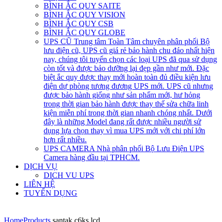
BÌNH ẮC QUY SAITE
BÌNH ẮC QUY VISION
BÌNH ẮC QUY CSB
BÌNH ẮC QUY GLOBE
UPS CŨ
Trung tâm Toàn Tâm chuyên phân phối Bộ
lưu điện cũ, UPS cũ giá rẻ bảo hành chu đáo nhất hiện
nay, chúng tôi tuyển chọn các loại UPS đã qua sử dụng
còn tốt và được bảo dưỡng lại đẹp gần như mới. Đặc
biệt ắc quy được thay mới hoàn toàn đủ điều kiện lưu
điện dự phòng tương đương UPS mới. UPS cũ nhưng
được bảo hành giống như sản phẩm mới, hư hỏng
trong thời gian bảo hành được thay thế sửa chữa linh
kiện miễn phí trong thời gian nhanh chóng nhất. Dưới
đây là những Model đang rất được nhiều người sử
dụng lựa chọn thay vì mua UPS mới với chi phí lớn
hơn rất nhiều.
UPS CAMERA
Nhà phân phối Bộ Lưu Điện UPS
Camera hàng đầu tại TPHCM.
DỊCH VỤ
DICH VU UPS
LIÊN HỆ
TUYỂN DỤNG
Home
Products
santak c6ks lcd