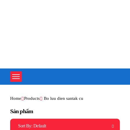
TOÀN TÂM UPS - CHUYÊN SỬA CHỮA BỘ LƯU ĐIỆN UPS
TOÀN TÂM UPS - CHUYÊN SỬA CHỮA BỘ LƯU ĐIỆN UPS
Home
Products
Bo luu dien santak cu
Sản phẩm
Sort By:
Default