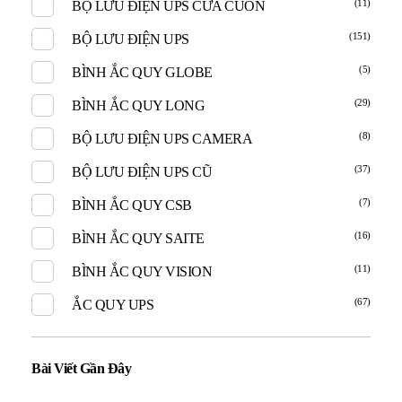
(11)
BỘ LƯU ĐIỆN UPS CỬA CUỐN
(151)
BỘ LƯU ĐIỆN UPS
(5)
BÌNH ẮC QUY GLOBE
(29)
BÌNH ẮC QUY LONG
(8)
BỘ LƯU ĐIỆN UPS CAMERA
(37)
BỘ LƯU ĐIỆN UPS CŨ
(7)
BÌNH ẮC QUY CSB
(16)
BÌNH ẮC QUY SAITE
(11)
BÌNH ẮC QUY VISION
(67)
ẮC QUY UPS
Bài Viết Gần Đây