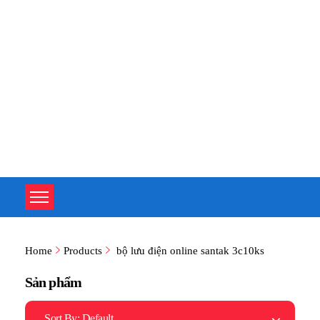
TOÀN TÂM UPS - CHUYÊN SỬA CHỮA BỘ LƯU ĐIỆN UPS
TOÀN TÂM UPS - CHUYÊN SỬA CHỮA BỘ LƯU ĐIỆN UPS
Home
Products
bộ lưu điện online santak 3c10ks
Sản phẩm
Sort By:
Default