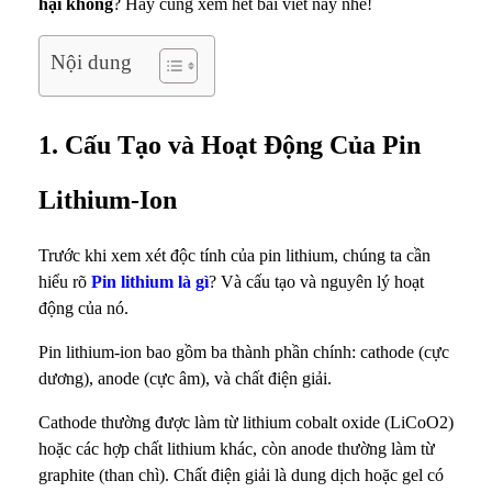
hại không
? Hãy cùng xem hết bài viết này nhé!
c
Nội dung
K
h
1. Cấu Tạo và Hoạt Động Của Pin
ô
Lithium-Ion
n
g
Trước khi xem xét độc tính của pin lithium, chúng ta cần
hiểu rõ
Pin lithium là gì
? Và cấu tạo và nguyên lý hoạt
v
động của nó.
à
Pin lithium-ion bao gồm ba thành phần chính: cathode (cực
dương), anode (cực âm), và chất điện giải.
S
Cathode thường được làm từ lithium cobalt oxide (LiCoO2)
ự
hoặc các hợp chất lithium khác, còn anode thường làm từ
graphite (than chì). Chất điện giải là dung dịch hoặc gel có
T