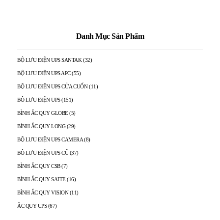
Danh Mục Sản Phẩm
BỘ LƯU ĐIỆN UPS SANTAK
(32)
BỘ LƯU ĐIỆN UPS APC
(55)
BỘ LƯU ĐIỆN UPS CỬA CUỐN
(11)
BỘ LƯU ĐIỆN UPS
(151)
BÌNH ẮC QUY GLOBE
(5)
BÌNH ẮC QUY LONG
(29)
BỘ LƯU ĐIỆN UPS CAMERA
(8)
BỘ LƯU ĐIỆN UPS CŨ
(37)
BÌNH ẮC QUY CSB
(7)
BÌNH ẮC QUY SAITE
(16)
BÌNH ẮC QUY VISION
(11)
ẮC QUY UPS
(67)