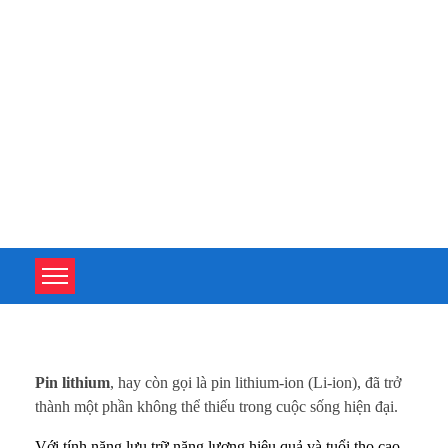
TOÀN TÂM UPS - CHUYÊN SỬA CHỮA BỘ LƯU ĐIỆN UPS
TOÀN TÂM UPS - CHUYÊN SỬA CHỮA BỘ LƯU ĐIỆN UPS
P
Pin lithium
, hay còn gọi là pin lithium-ion (Li-ion), đã trở
i
thành một phần không thể thiếu trong cuộc sống hiện đại.
Với tính năng lưu trữ năng lượng hiệu quả và tuổi thọ cao,