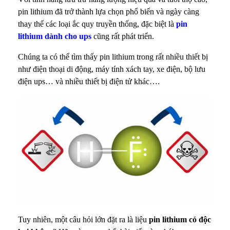
n
pin lithium đã trở thành lựa chọn phổ biến và ngày càng
L
thay thế các loại ắc quy truyền thống, đặc biệt là
pin
lithium dành cho ups
cũng rất phát triển.
i
Chúng ta có thể tìm thấy pin lithium trong rất nhiều thiết bị
h
như điện thoại di động, máy tính xách tay, xe điện, bộ lưu
điện ups… và nhiều thiết bị điện tử khác….
i
u
m
C
ó
Đ
ộ
Tuy nhiên, một câu hỏi lớn đặt ra là liệu
pin lithium có độc