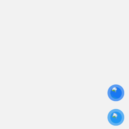
0906 394 871
Trụ sở chính: 81/10 Phó Đức Chính, Phường 1, Quận
Bình Thạnh, TP.HCM
CN: Số 46A Ngõ 37 Bằng Liệt, Hoàng Liệt, Hoàng
Mai, Hà Nội
Liên kết
Sửa Chữa UPS
Cho Thuê UPS
Bảo Trì UPS
Bộ Lưu Điện UPS Cũ
Ắc Quy UPS