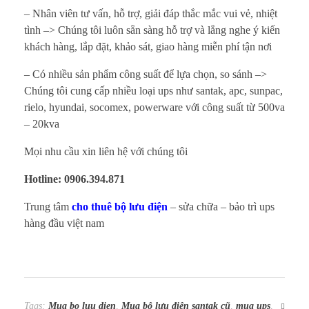
– Nhân viên tư vấn, hỗ trợ, giải đáp thắc mắc vui vẻ, nhiệt
tình –> Chúng tôi luôn sẵn sàng hỗ trợ và lắng nghe ý kiến
khách hàng, lắp đặt, khảo sát, giao hàng miễn phí tận nơi
– Có nhiều sản phẩm công suất để lựa chọn, so sánh –>
Chúng tôi cung cấp nhiều loại ups như santak, apc, sunpac,
rielo, hyundai, socomex, powerware với công suất từ 500va
– 20kva
Mọi nhu cầu xin liên hệ với chúng tôi
Hotline: 0906.394.871
Trung tâm
cho thuê bộ lưu điện
– sửa chữa – bảo trì ups
hàng đầu việt nam
Tags:
Mua bo luu dien
,
Mua bộ lưu điện santak cũ
,
mua ups
,