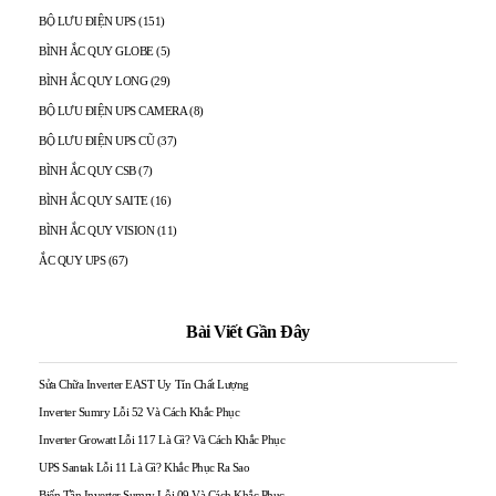
BỘ LƯU ĐIỆN UPS
(151)
BÌNH ẮC QUY GLOBE
(5)
BÌNH ẮC QUY LONG
(29)
BỘ LƯU ĐIỆN UPS CAMERA
(8)
BỘ LƯU ĐIỆN UPS CŨ
(37)
BÌNH ẮC QUY CSB
(7)
BÌNH ẮC QUY SAITE
(16)
BÌNH ẮC QUY VISION
(11)
ẮC QUY UPS
(67)
Bài Viết Gần Đây
Sửa Chữa Inverter EAST Uy Tín Chất Lượng
Inverter Sumry Lỗi 52 Và Cách Khắc Phục
Inverter Growatt Lỗi 117 Là Gì? Và Cách Khắc Phục
UPS Santak Lỗi 11 Là Gì? Khắc Phục Ra Sao
Biến Tần Inverter Sumry Lỗi 09 Và Cách Khắc Phục