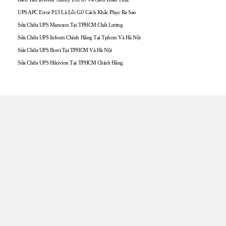
UPS APC Error P13 Là Lỗi Gì? Cách Khắc Phục Ra Sao
Sửa Chữa UPS Maruson Tại TPHCM Chất Lượng
Sửa Chữa UPS Inform Chính Hãng Tại Tphcm Và Hà Nội
Sửa Chữa UPS Borri Tại TPHCM Và Hà Nội
Sửa Chữa UPS Hikivion Tại TPHCM Chính Hãng
TRUNG TÂM UPS TOÀN
TÂM
Đến với UPS Toàn Tâm quý khách hàng sẽ được phục vụ
Tận tâm – Thật lòng – Sâu Sắc – Uy tín. Sự hài lòng của quý
khách hàng là thước đo cho sự phát triển của chúng tôi.