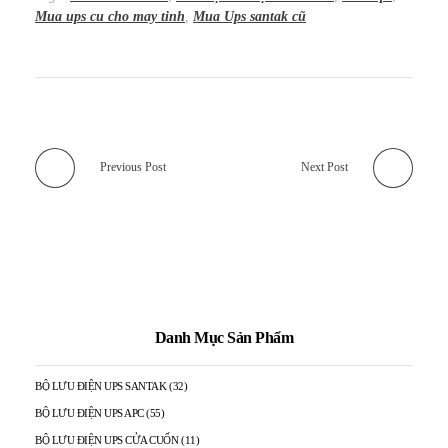
Mua ups cu cho may tinh
,
Mua Ups santak cũ
Previous Post
Next Post
Danh Mục Sản Phẩm
BỘ LƯU ĐIỆN UPS SANTAK
(32)
BỘ LƯU ĐIỆN UPS APC
(55)
BỘ LƯU ĐIỆN UPS CỬA CUỐN
(11)