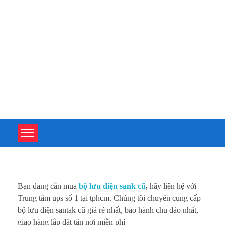
TOÀN TÂM UPS - CHUYÊN SỬA CHỮA BỘ LƯU ĐIỆN UPS
TOÀN TÂM UPS - CHUYÊN SỬA CHỮA BỘ LƯU ĐIỆN UPS
M
Bạn đang cần mua
bộ lưu điện sank cũ
,
hãy liên hệ với
u
Trung tâm ups số 1 tại tphcm. Chúng tôi chuyên cung cấp
bộ lưu điện santak cũ giá rẻ nhất, bảo hành chu đáo nhất,
a
giao hàng lắp đặt tận nơi miễn phí