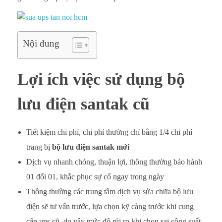
b
ộ
Nội dung
l
Lợi ích việc sử dụng bộ
ư
u
lưu điện santak cũ
đ
Tiết kiệm chi phí, chi phí thường chỉ bằng 1/4 chi phí
i
trang bị
bộ lưu điện santak mới
ệ
Dịch vụ nhanh chóng, thuận lợi, thông thường bảo hành
01 đổi 01, khắc phục sự cố ngay trong ngày
n
Thông thường các trung tâm dịch vụ sửa chữa bộ lưu
s
điện sẽ tư vấn trước, lựa chọn kỹ càng trước khi cung
cấp ups cũ, do vậy mức độ rủi ro khi chọn sai công suất,