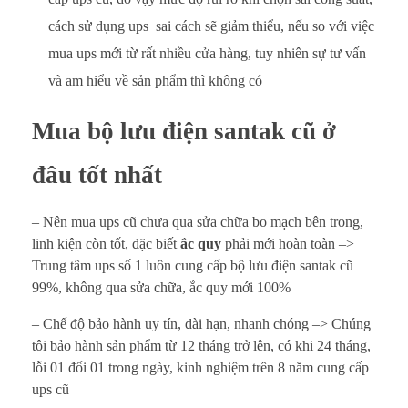
a
cách sử dụng ups sai cách sẽ giảm thiểu, nếu so với việc
n
mua ups mới từ rất nhiều cửa hàng, tuy nhiên sự tư vấn
t
và am hiểu về sản phẩm thì không có
a
Mua bộ lưu điện santak cũ ở
k
đâu tốt nhất
c
– Nên mua ups cũ chưa qua sửa chữa bo mạch bên trong,
ũ
linh kiện còn tốt, đặc biết
ắc quy
phải mới hoàn toàn –>
Trung tâm ups số 1 luôn cung cấp bộ lưu điện santak cũ
99%, không qua sửa chữa, ắc quy mới 100%
– Chế độ bảo hành uy tín, dài hạn, nhanh chóng –> Chúng
tôi bảo hành sản phẩm từ 12 tháng trở lên, có khi 24 tháng,
lỗi 01 đổi 01 trong ngày, kinh nghiệm trên 8 năm cung cấp
ups cũ