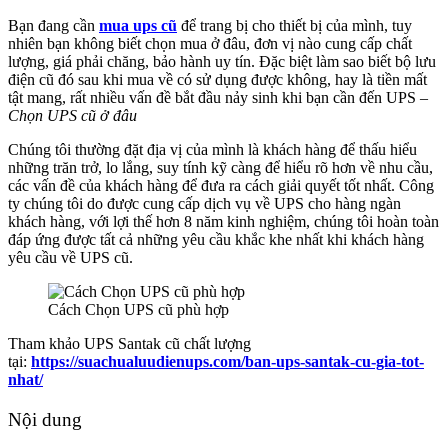
Bạn đang cần
mua ups cũ
để trang bị cho thiết bị của mình, tuy
nhiên bạn không biết chọn mua ở đâu, đơn vị nào cung cấp chất
lượng, giá phải chăng, bảo hành uy tín. Đặc biệt làm sao biết bộ lưu
điện cũ đó sau khi mua về có sử dụng được không, hay là tiền mất
tật mang, rất nhiều vấn đề bắt đầu nảy sinh khi bạn cần đến UPS –
Chọn UPS cũ ở đâu
Chúng tôi thường đặt địa vị của mình là khách hàng để thấu hiểu
những trăn trở, lo lắng, suy tính kỹ càng để hiểu rõ hơn về nhu cầu,
các vấn đề của khách hàng để đưa ra cách giải quyết tốt nhất. Công
ty chúng tôi do được cung cấp dịch vụ về UPS cho hàng ngàn
khách hàng, với lợi thế hơn 8 năm kinh nghiệm, chúng tôi hoàn toàn
đáp ứng được tất cả những yêu cầu khắc khe nhất khi khách hàng
yêu cầu về UPS cũ.
Cách Chọn UPS cũ phù hợp
Tham khảo UPS Santak cũ chất lượng
tại:
https://suachualuudienups.com/ban-ups-santak-cu-gia-tot-
nhat/
Nội dung