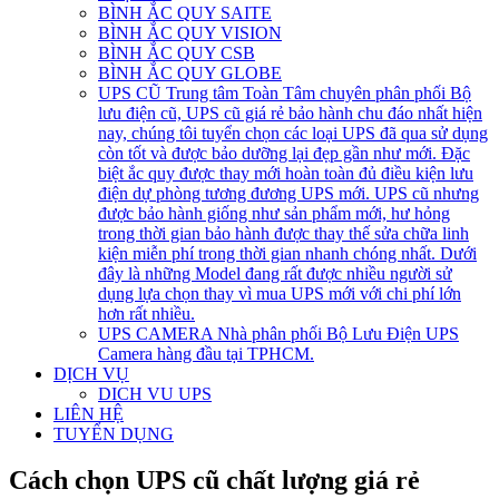
BÌNH ẮC QUY SAITE
BÌNH ẮC QUY VISION
BÌNH ẮC QUY CSB
BÌNH ẮC QUY GLOBE
UPS CŨ
Trung tâm Toàn Tâm chuyên phân phối Bộ
lưu điện cũ, UPS cũ giá rẻ bảo hành chu đáo nhất hiện
nay, chúng tôi tuyển chọn các loại UPS đã qua sử dụng
còn tốt và được bảo dưỡng lại đẹp gần như mới. Đặc
biệt ắc quy được thay mới hoàn toàn đủ điều kiện lưu
điện dự phòng tương đương UPS mới. UPS cũ nhưng
được bảo hành giống như sản phẩm mới, hư hỏng
trong thời gian bảo hành được thay thế sửa chữa linh
kiện miễn phí trong thời gian nhanh chóng nhất. Dưới
đây là những Model đang rất được nhiều người sử
dụng lựa chọn thay vì mua UPS mới với chi phí lớn
hơn rất nhiều.
UPS CAMERA
Nhà phân phối Bộ Lưu Điện UPS
Camera hàng đầu tại TPHCM.
DỊCH VỤ
DICH VU UPS
LIÊN HỆ
TUYỂN DỤNG
Cách chọn UPS cũ chất lượng giá rẻ