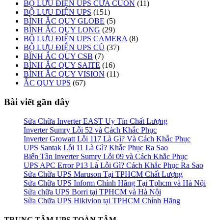
BỘ LƯU ĐIỆN UPS CỬA CUỐN
(11)
BỘ LƯU ĐIỆN UPS
(151)
BÌNH ẮC QUY GLOBE
(5)
BÌNH ẮC QUY LONG
(29)
BỘ LƯU ĐIỆN UPS CAMERA
(8)
BỘ LƯU ĐIỆN UPS CŨ
(37)
BÌNH ẮC QUY CSB
(7)
BÌNH ẮC QUY SAITE
(16)
BÌNH ẮC QUY VISION
(11)
ẮC QUY UPS
(67)
Bài viết gần đây
Sửa Chữa Inverter EAST Uy Tín Chất Lượng
Inverter Sumry Lỗi 52 và Cách Khắc Phục
Inverter Growatt Lỗi 117 Là Gì? Và Cách Khắc Phục
UPS Santak Lỗi 11 Là Gì? Khắc Phục Ra Sao
Biến Tần Inverter Sumry Lỗi 09 và Cách Khắc Phục
UPS APC Error P13 Là Lỗi Gì? Cách Khắc Phục Ra Sao
Sửa Chữa UPS Maruson Tại TPHCM Chất Lượng
Sửa Chữa UPS Inform Chính Hãng Tại Tphcm và Hà Nội
Sửa chữa UPS Borri tại TPHCM và Hà Nội
Sửa Chữa UPS Hikivion tại TPHCM Chính Hãng
TRUNG TÂM UPS TOÀN TÂM