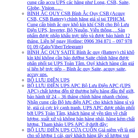
cung cấp accu UPS các hãng như Long, CSB, Saite,
Globe, Vision….
BÌNH ẮC QUY CSB
Bình Ắc Quy CSB (Acquy
CSB, CSB Battery) chính hãng giá sỉ tại TPHCM.
Cung cấp bình ắc quy khô kín khí CSB cho Bộ Lưu
Điện UPS, Inverter, Bộ Nguồn, Viễn thông,…Sản
phẩm được nhập khẩu trực tiếp và được bảo hành 12
tháng. Liên hệ ngay Hotline: 0906 394 871 – 097 978
01 09 (Zalo/Viber/Telegram)
BÌNH ẮC QUY SAITE
Bình ắc quy (Battery) chì khô
kín khí không cần bảo dưỡng Saite chính hãng được
phân phối tại UPS Toàn Tâm. Quý khách hàng cần giá
sỉ liên hệ trực tiếp – Bình ắc quy Saite, acquy saite,
accuy ups.
BỘ LƯU ĐIỆN UPS
BỘ LƯU ĐIỆN UPS APC
Bộ Lưu Điện APC (UPS
APC) chất lượng đến từ thương hiệu hàng đầu thế giới,
bảo hành từ 24 – 36 tháng chính hãng nhanh chóng.
Nhận cung cấp Bộ lưu điện APC cho khách hàng sỉ và
lẻ, giá cả cực kỳ cạnh tranh. UPS APC được phân phối
bởi UPS Toàn Tâm, khách hàng sẽ yên tâm về chất
lượng, xuất xứ và không bán hàng nhái, hàng kém chất
lượng. Tham khảo UPS APC ở dưới đây:
BỘ LƯU ĐIỆN UPS CỬA CUỐN
Giá niêm yết là giá
cho số lượng 1 cái, quý khách hàng lấy số lượng vui