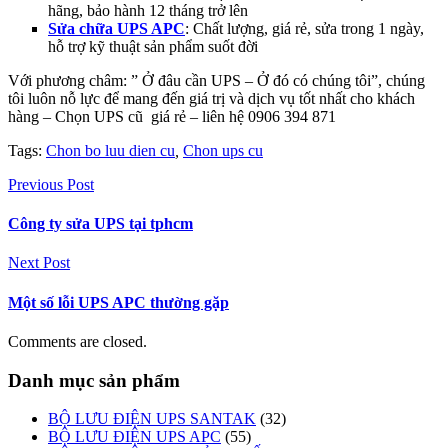
hãng, bảo hành 12 tháng trở lên
Sửa chữa UPS APC
: Chất lượng, giá rẻ, sửa trong 1 ngày,
hỗ trợ kỹ thuật sản phẩm suốt đời
Với phương châm: ” Ở đâu cần UPS – Ở đó có chúng tôi”, chúng
tôi luôn nỗ lực để mang đến giá trị và dịch vụ tốt nhất cho khách
hàng – Chọn UPS cũ giá rẻ – liên hệ 0906 394 871
Tags:
Chon bo luu dien cu
,
Chon ups cu
Previous Post
Công ty sửa UPS tại tphcm
Next Post
Một số lỗi UPS APC thường gặp
Comments are closed.
Danh mục sản phẩm
BỘ LƯU ĐIỆN UPS SANTAK
(32)
BỘ LƯU ĐIỆN UPS APC
(55)