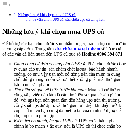
Những lưu ý khi chọn mua UPS cũ
Tư vấn chọn UPS cũ, sửa chữa ups cũ tại tphcm
Những lưu ý khi chọn mua UPS cũ
Để hỗ trợ các bạn chọn được sản phẩm ưng ý, tránh chọn nhầm đơn
vị cung cấp dỏm, Trung tâm
sửa chữa ups tại tphcm
sẽ hỗ trợ tất
cả các vấn đề liên quan đến UPS cũ qua số
Hotline 0906 394 871
Chọn công ty/ đơn vị cung cấp UPS cũ
: Phải chọn được công
ty cung cấp uy tín, sản phẩm chất lượng, bảo hành nhanh
chóng, có như vậy bạn mới bỏ đồng tiền của mình ra đúng
chỗ, đúng mong muốn và hơn hết không phải mất thời gian
bảo hành sản phẩm
Tìm hiểu sơ qua về UPS trước khi mua
: Mua bất cứ thứ gì
cũng vậy, việc nên làm là cần tìm hiểu sơ qua về sản phẩm
đó, với ups bạn nên quan tâm đến hãng ups trên thị trường,
công suất ups dự định, và thời gian lưu điện khi điện lưới bị
cúp. Tất nhiên bạn cũng đã biết rõ tải của mình sử dụng để
chọn ups cho phù hợp
Kiểm tra bo mạch, ắc quy UPS cũ
: UPS có 2 thành phần
chính là bo mạch + ắc quy, nếu là UPS cũ thì chắc chắn bo