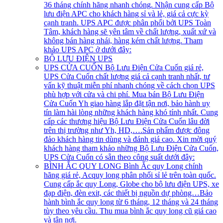
36 tháng chính hãng nhanh chóng. Nhận cung cấp Bộ
lưu điện APC cho khách hàng sỉ và lẻ, giá cả cực kỳ
cạnh tranh. UPS APC được phân phối bởi UPS Toàn
Tâm, khách hàng sẽ yên tâm về chất lượng, xuất xứ và
không bán hàng nhái, hàng kém chất lượng. Tham
khảo UPS APC ở dưới đây:
BỘ LƯU ĐIỆN UPS
UPS CỬA CUỐN
Bộ Lưu Điện Cửa Cuốn giá rẻ,
UPS Cửa Cuốn chất lượng giá cả cạnh tranh nhất, tư
vấn kỹ thuật miễn phí nhanh chóng về cách chọn UPS
phù hợp với cửa và chi phí. Mua bán Bộ Lưu Điện
Cửa Cuốn Yh giao hàng lắp đặt tận nơi, bảo hành uy
tín làm hài lòng những khách hàng khó tính nhất. Cung
cấp các thương hiệu Bộ Lưu Điện Cửa Cuốn lâu đời
trên thị trường như Yh, HD,….Sản phẩm được đông
đảo khách hàng tin dùng và đánh giá cao. Xin mời quý
khách hàng tham khảo những Bộ Lưu Điện Cửa Cuốn,
UPS Cửa Cuốn có sẵn theo công suất dưới đây:
BÌNH ẮC QUY LONG
Bình Ắc quy Long chính
hãng giá rẻ, Acquy long phân phối sỉ lẻ trên toàn quốc.
Cung cấp ắc quy Long, Globe cho bộ lưu điện UPS, xe
đạp điện, đèn exit, các thiết bị nguồn dự phòng…Bảo
hành bình ắc quy long từ 6 tháng, 12 tháng và 24 tháng
tùy theo yêu cầu. Thu mua bình ắc quy long cũ giá cao
và tận nơi.