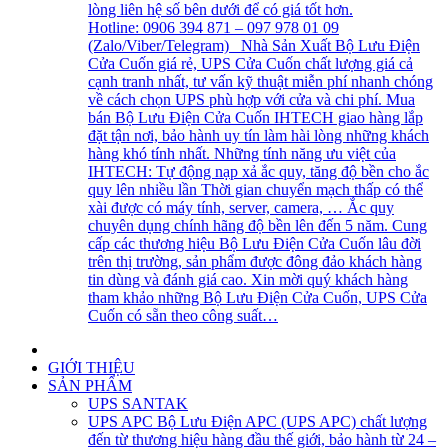
lòng liên hệ số bên dưới để có giá tốt hơn.
Hotline: 0906 394 871 – 097 978 01 09
(Zalo/Viber/Telegram) Nhà Sản Xuất Bộ Lưu Điện
Cửa Cuốn giá rẻ, UPS Cửa Cuốn chất lượng giá cả
cạnh tranh nhất, tư vấn kỹ thuật miễn phí nhanh chóng
về cách chọn UPS phù hợp với cửa và chi phí. Mua
bán Bộ Lưu Điện Cửa Cuốn IHTECH giao hàng lắp
đặt tận nơi, bảo hành uy tín làm hài lòng những khách
hàng khó tính nhất. Những tính năng ưu việt của
IHTECH: Tự động nạp xả ắc quy, tăng độ bền cho ắc
quy lên nhiều lần Thời gian chuyển mạch thấp có thể
xài được có máy tính, server, camera, … Ắc quy
chuyên dụng chính hãng độ bền lên đến 5 năm. Cung
cấp các thương hiệu Bộ Lưu Điện Cửa Cuốn lâu đời
trên thị trường, sản phẩm được đông đảo khách hàng
tin dùng và đánh giá cao. Xin mời quý khách hàng
tham khảo những Bộ Lưu Điện Cửa Cuốn, UPS Cửa
Cuốn có sẵn theo công suất…
GIỚI THIỆU
SẢN PHẨM
UPS SANTAK
UPS APC
Bộ Lưu Điện APC (UPS APC) chất lượng
đến từ thương hiệu hàng đầu thế giới, bảo hành từ 24 –