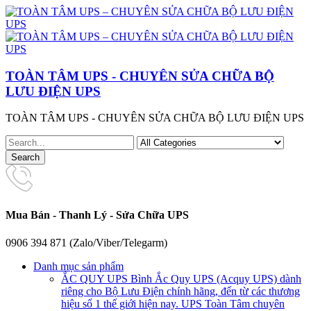
TOÀN TÂM UPS - CHUYÊN SỬA CHỮA BỘ
LƯU ĐIỆN UPS
TOÀN TÂM UPS - CHUYÊN SỬA CHỮA BỘ LƯU ĐIỆN UPS
Mua Bán - Thanh Lý - Sửa Chữa UPS
0906 394 871 (Zalo/Viber/Telegarm)
Danh mục sản phẩm
ẮC QUY UPS
Bình Ắc Quy UPS (Acquy UPS) dành
riêng cho Bộ Lưu Điện chính hãng, đến từ các thương
hiệu số 1 thế giới hiện nay. UPS Toàn Tâm chuyên