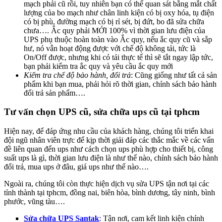
mạch phải cũ rồi, tuy nhiên bạn có thể quan sát bằng mắt chất
lượng của bo mạch như chân linh kiện có bị oxy hóa, tụ điện
có bị phù, đường mạch có bị rỉ sét, bị đứt, bo đã sửa chữa
chưa…. Ắc quy phải MỚI 100% vì thời gian lưu điện của
UPS phụ thuộc hoàn toàn vào Ắc quy, nếu ắc quy cũ và sắp
hư, nó vẫn hoạt động được với chế độ không tải, tức là
On/Off được, nhưng khi có tải thực tế thì sẽ tắt ngay lập tức,
bạn phải kiểm tra ắc quy và yêu cầu ắc quy mới
Kiểm tra chế độ bảo hành, đổi trả
: Cũng giống như tất cả sản
phẩm khi bạn mua, phải hỏi rõ thời gian, chính sách bảo hành
đổi trả sản phẩm….
Tư vấn chọn UPS cũ, sửa chữa ups cũ tại tphcm
Hiện nay, để đáp ứng nhu cầu của khách hàng, chúng tôi triển khai
đội ngũ nhân viên trực để kịp thời giải đáp các thắc mắc về các vấn
đề liên quan đến ups như cách chọn ups phù hợp cho thiết bị, công
suất ups là gì, thời gian lưu điện là như thế nào, chính sách bảo hành
đổi trả, mua ups ở đâu, giá ups như thế nào….
Ngoài ra, chúng tôi còn thực hiện dịch vụ sửa UPS tận nơi tại các
tỉnh thành tại tphcm, đồng nai, biên hòa, bình dương, tây ninh, bình
phước, vũng tàu….
Sửa chữa UPS Santak
: Tận nơi, cam kết linh kiện chính