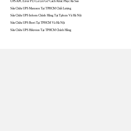
UPS APC Error P13 Là Lỗi Gì? Cách Khắc Phục Ra Sao
Sửa Chữa UPS Maruson Tại TPHCM Chất Lượng
Sửa Chữa UPS Inform Chính Hãng Tại Tphcm Và Hà Nội
Sửa Chữa UPS Borri Tại TPHCM Và Hà Nội
Sửa Chữa UPS Hikivion Tại TPHCM Chính Hãng
TRUNG TÂM UPS TOÀN
TÂM
Đến với UPS Toàn Tâm quý khách hàng sẽ được phục vụ
Tận tâm – Thật lòng – Sâu Sắc – Uy tín. Sự hài lòng của quý
khách hàng là thước đo cho sự phát triển của chúng tôi.