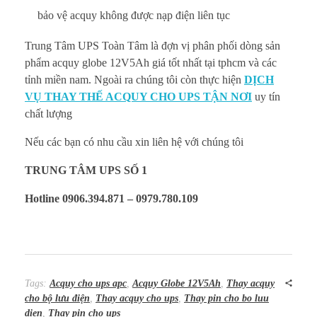
bảo vệ acquy không được nạp điện liên tục
Trung Tâm UPS Toàn Tâm là đợn vị phân phối dòng sản
phẩm acquy globe 12V5Ah giá tốt nhất tại tphcm và các
tỉnh miền nam. Ngoài ra chúng tôi còn thực hiện
DỊCH
VỤ THAY THẾ ACQUY CHO UPS TẬN NƠI
uy tín
chất lượng
Nếu các bạn có nhu cầu xin liên hệ với chúng tôi
TRUNG TÂM UPS SỐ 1
Hotline 0906.394.871 – 0979.780.109
Tags:
Acquy cho ups apc
,
Acquy Globe 12V5Ah
,
Thay acquy
cho bộ lưu điện
,
Thay acquy cho ups
,
Thay pin cho bo luu
dien
,
Thay pin cho ups