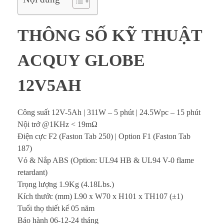
5
A
THÔNG SỐ KỸ THUẬT
h
ACQUY GLOBE
c
12V5AH
h
o
Công suất 12V-5Ah | 311W – 5 phút | 24.5Wpc – 15 phút
Nội trở @1KHz < 19mΩ
u
Điện cực F2 (Faston Tab 250) | Option F1 (Faston Tab
187)
p
Vỏ & Nắp ABS (Option: UL94 HB & UL94 V-0 flame
retardant)
s
Trọng lượng 1.9Kg (4.18Lbs.)
a
Kích thước (mm) L90 x W70 x H101 x TH107 (±1)
Tuổi thọ thiết kế 05 năm
p
Bảo hành 06-12-24 tháng