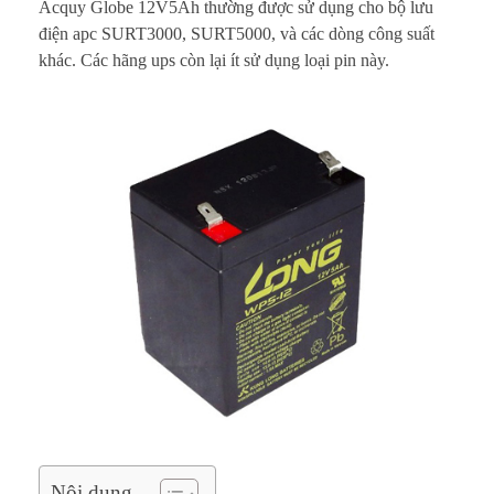
q
Acquy Globe 12V5Ah thường được sử dụng cho bộ lưu
điện apc SURT3000, SURT5000, và các dòng công suất
u
khác. Các hãng ups còn lại ít sử dụng loại pin này.
y
G
l
o
b
e
1
2
V
Nội dung