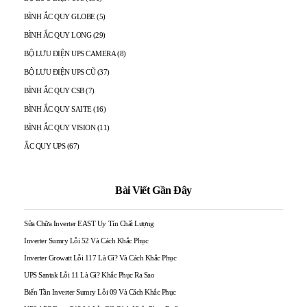
BÌNH ẮC QUY GLOBE
(5)
BÌNH ẮC QUY LONG
(29)
BỘ LƯU ĐIỆN UPS CAMERA
(8)
BỘ LƯU ĐIỆN UPS CŨ
(37)
BÌNH ẮC QUY CSB
(7)
BÌNH ẮC QUY SAITE
(16)
BÌNH ẮC QUY VISION
(11)
ẮC QUY UPS
(67)
Bài Viết Gần Đây
Sửa Chữa Inverter EAST Uy Tín Chất Lượng
Inverter Sumry Lỗi 52 Và Cách Khắc Phục
Inverter Growatt Lỗi 117 Là Gì? Và Cách Khắc Phục
UPS Santak Lỗi 11 Là Gì? Khắc Phục Ra Sao
Biến Tần Inverter Sumry Lỗi 09 Và Cách Khắc Phục