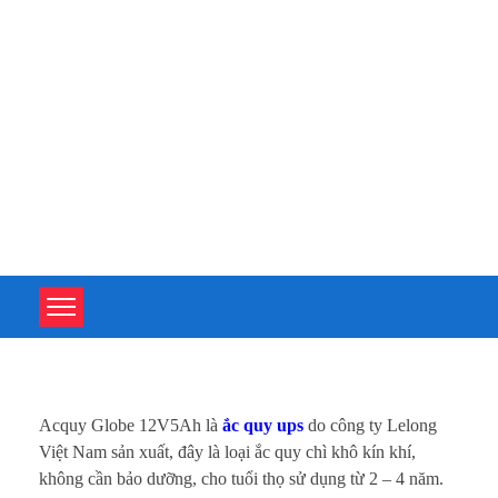
TOÀN TÂM UPS - CHUYÊN SỬA CHỮA BỘ LƯU ĐIỆN UPS
TOÀN TÂM UPS - CHUYÊN SỬA CHỮA BỘ LƯU ĐIỆN UPS
A
Acquy Globe 12V5Ah là
ắc quy ups
do công ty Lelong
c
Việt Nam sản xuất, đây là loại ắc quy chì khô kín khí,
không cần bảo dưỡng, cho tuổi thọ sử dụng từ 2 – 4 năm.