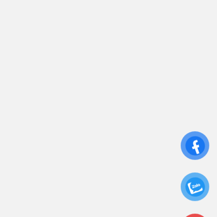
0906 394 871
Trụ sở chính: 81/10 Phó Đức Chính, Phường 1, Quận
Bình Thạnh, TP.HCM
CN: Số 46A Ngõ 37 Bằng Liệt, Hoàng Liệt, Hoàng
Mai, Hà Nội
Liên kết
Sửa Chữa UPS
Cho Thuê UPS
Bảo Trì UPS
Bộ Lưu Điện UPS Cũ
Ắc Quy UPS