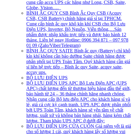
cung cấp accu UPS các hãng như Long, CSB, Saite,
Globe, Vision….
BÌNH ẮC QUY CSB
Bình Ắc Quy CSB (Acquy
CSB, CSB Battery) chính hãng giá sỉ tại TPHCM.
Cung cấp bình ắc quy khô kín khí CSB cho Bộ Lưu
Điện UPS, Inverter, Bộ Nguồn, Viễn thông,…Sản
phẩm được nhập khẩu trực tiếp và được bảo hành 12
tháng. Liên hệ ngay Hotline: 0906 394 871 – 097 978
01 09 (Zalo/Viber/Telegram)
BÌNH ẮC QUY SAITE
Bình ắc quy (Battery) chì khô
kín khí không cần bảo dưỡng Saite chính hãng được
phân phối tại UPS Toàn Tâm. Quý khách hàng cần giá
sỉ liên hệ trực tiếp – Bình ắc quy Saite, acquy saite,
accuy ups.
BỘ LƯU ĐIỆN UPS
BỘ LƯU ĐIỆN UPS APC
Bộ Lưu Điện APC (UPS
APC) chất lượng đến từ thương hiệu hàng đầu thế giới,
bảo hành từ 24 – 36 tháng chính hãng nhanh chóng.
Nhận cung cấp Bộ lưu điện APC cho khách hàng sỉ và
lẻ, giá cả cực kỳ cạnh tranh. UPS APC được phân phối
bởi UPS Toàn Tâm, khách hàng sẽ yên tâm về chất
lượng, xuất xứ và không bán hàng nhái, hàng kém chất
lượng. Tham khảo UPS APC ở dưới đây:
BỘ LƯU ĐIỆN UPS CỬA CUỐN
Giá niêm yết là giá
cho số lượng 1 cái, quý khách hàng lấy số lượng vui