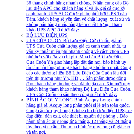
36 tháng chính hãng nhanh chóng. Nhận cung cấp Bộ
lưu điện APC cho khách hàng sỉ và lẻ, giá cả cực kỳ
cạnh tranh. UPS APC được phân phối bởi UPS Toàn
Tâm, khách hàng sẽ yên tâm về chất lượng, xuất xứ và
không bán hàng nhái, hàng kém chất lượng. Tham
khảo UPS APC ở dưới đây:
BỘ LƯU ĐIỆN UPS
UPS CỬA CUỐN
Bộ Lưu Điện Cửa Cuốn giá rẻ,
UPS Cửa Cuốn chất lượng giá cả cạnh tranh nhất, tư
vấn kỹ thuật miễn phí nhanh chóng về cách chọn UPS
phù hợp với cửa và chi phí. Mua bán Bộ Lưu Điện
Cửa Cuốn Yh giao hàng lắp đặt tận nơi, bảo hành uy
tín làm hài lòng những khách hàng khó tính nhất. Cung
cấp các thương hiệu Bộ Lưu Điện Cửa Cuốn lâu đời
trên thị trường như Yh, HD,….Sản phẩm được đông
đảo khách hàng tin dùng và đánh giá cao. Xin mời quý
khách hàng tham khảo những Bộ Lưu Điện Cửa Cuốn,
UPS Cửa Cuốn có sẵn theo công suất dưới đây:
BÌNH ẮC QUY LONG
Bình Ắc quy Long chính
hãng giá rẻ, Acquy long phân phối sỉ lẻ trên toàn quốc.
Cung cấp ắc quy Long, Globe cho bộ lưu điện UPS, xe
đạp điện, đèn exit, các thiết bị nguồn dự phòng…Bảo
hành bình ắc quy long từ 6 tháng, 12 tháng và 24 tháng
tùy theo yêu cầu. Thu mua bình ắc quy long cũ giá cao
và tận nơi.