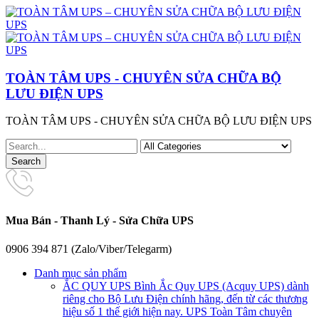
TOÀN TÂM UPS - CHUYÊN SỬA CHỮA BỘ
LƯU ĐIỆN UPS
TOÀN TÂM UPS - CHUYÊN SỬA CHỮA BỘ LƯU ĐIỆN UPS
Mua Bán - Thanh Lý - Sửa Chữa UPS
0906 394 871 (Zalo/Viber/Telegarm)
Danh mục sản phẩm
ẮC QUY UPS
Bình Ắc Quy UPS (Acquy UPS) dành
riêng cho Bộ Lưu Điện chính hãng, đến từ các thương
hiệu số 1 thế giới hiện nay. UPS Toàn Tâm chuyên