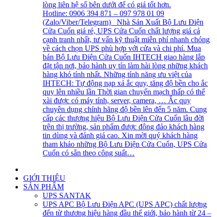
lòng liên hệ số bên dưới để có giá tốt hơn.
Hotline: 0906 394 871 – 097 978 01 09
(Zalo/Viber/Telegram) Nhà Sản Xuất Bộ Lưu Điện
Cửa Cuốn giá rẻ, UPS Cửa Cuốn chất lượng giá cả
cạnh tranh nhất, tư vấn kỹ thuật miễn phí nhanh chóng
về cách chọn UPS phù hợp với cửa và chi phí. Mua
bán Bộ Lưu Điện Cửa Cuốn IHTECH giao hàng lắp
đặt tận nơi, bảo hành uy tín làm hài lòng những khách
hàng khó tính nhất. Những tính năng ưu việt của
IHTECH: Tự động nạp xả ắc quy, tăng độ bền cho ắc
quy lên nhiều lần Thời gian chuyển mạch thấp có thể
xài được có máy tính, server, camera, … Ắc quy
chuyên dụng chính hãng độ bền lên đến 5 năm. Cung
cấp các thương hiệu Bộ Lưu Điện Cửa Cuốn lâu đời
trên thị trường, sản phẩm được đông đảo khách hàng
tin dùng và đánh giá cao. Xin mời quý khách hàng
tham khảo những Bộ Lưu Điện Cửa Cuốn, UPS Cửa
Cuốn có sẵn theo công suất…
GIỚI THIỆU
SẢN PHẨM
UPS SANTAK
UPS APC
Bộ Lưu Điện APC (UPS APC) chất lượng
đến từ thương hiệu hàng đầu thế giới, bảo hành từ 24 –