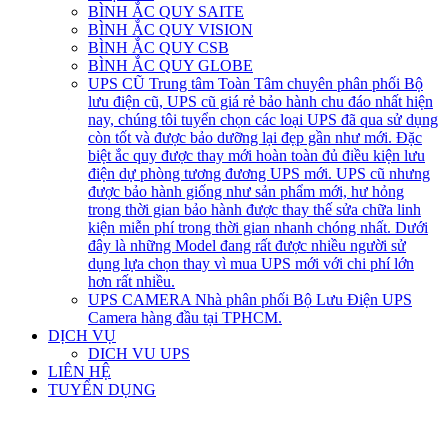
BÌNH ẮC QUY SAITE
BÌNH ẮC QUY VISION
BÌNH ẮC QUY CSB
BÌNH ẮC QUY GLOBE
UPS CŨ
Trung tâm Toàn Tâm chuyên phân phối Bộ
lưu điện cũ, UPS cũ giá rẻ bảo hành chu đáo nhất hiện
nay, chúng tôi tuyển chọn các loại UPS đã qua sử dụng
còn tốt và được bảo dưỡng lại đẹp gần như mới. Đặc
biệt ắc quy được thay mới hoàn toàn đủ điều kiện lưu
điện dự phòng tương đương UPS mới. UPS cũ nhưng
được bảo hành giống như sản phẩm mới, hư hỏng
trong thời gian bảo hành được thay thế sửa chữa linh
kiện miễn phí trong thời gian nhanh chóng nhất. Dưới
đây là những Model đang rất được nhiều người sử
dụng lựa chọn thay vì mua UPS mới với chi phí lớn
hơn rất nhiều.
UPS CAMERA
Nhà phân phối Bộ Lưu Điện UPS
Camera hàng đầu tại TPHCM.
DỊCH VỤ
DICH VU UPS
LIÊN HỆ
TUYỂN DỤNG
open
open