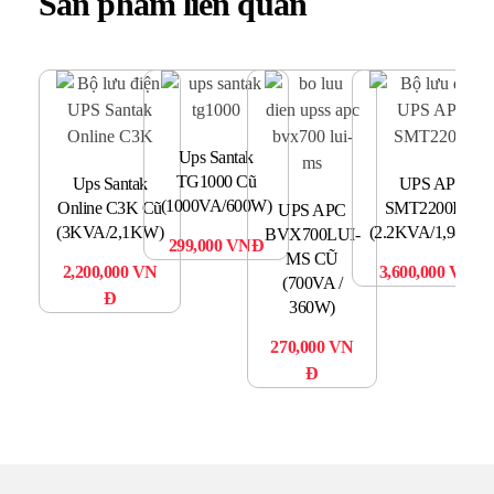
Sản phẩm liên quan
Ups Santak
TG1000 Cũ
Ups Santak
UPS APC
(1000VA/600W)
Online C3K Cũ
SMT2200I Cũ
UPS APC
S
(3KVA/2,1KW)
(2.2KVA/1,98KW
BVX700LUI-
299,000
VNĐ
MS CŨ
(6
2,200,000
VN
3,600,000
VNĐ
(700VA /
Đ
360W)
8
270,000
VN
Đ