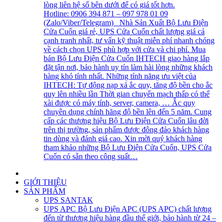
lòng liên hệ số bên dưới để có giá tốt hơn.
Hotline: 0906 394 871 – 097 978 01 09
(Zalo/Viber/Telegram) Nhà Sản Xuất Bộ Lưu Điện
Cửa Cuốn giá rẻ, UPS Cửa Cuốn chất lượng giá cả
cạnh tranh nhất, tư vấn kỹ thuật miễn phí nhanh chóng
về cách chọn UPS phù hợp với cửa và chi phí. Mua
bán Bộ Lưu Điện Cửa Cuốn IHTECH giao hàng lắp
đặt tận nơi, bảo hành uy tín làm hài lòng những khách
hàng khó tính nhất. Những tính năng ưu việt của
IHTECH: Tự động nạp xả ắc quy, tăng độ bền cho ắc
quy lên nhiều lần Thời gian chuyển mạch thấp có thể
xài được có máy tính, server, camera, … Ắc quy
chuyên dụng chính hãng độ bền lên đến 5 năm. Cung
cấp các thương hiệu Bộ Lưu Điện Cửa Cuốn lâu đời
trên thị trường, sản phẩm được đông đảo khách hàng
tin dùng và đánh giá cao. Xin mời quý khách hàng
tham khảo những Bộ Lưu Điện Cửa Cuốn, UPS Cửa
Cuốn có sẵn theo công suất…
GIỚI THIỆU
SẢN PHẨM
UPS SANTAK
UPS APC
Bộ Lưu Điện APC (UPS APC) chất lượng
đến từ thương hiệu hàng đầu thế giới, bảo hành từ 24 –