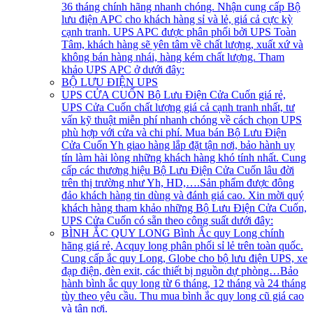
36 tháng chính hãng nhanh chóng. Nhận cung cấp Bộ
lưu điện APC cho khách hàng sỉ và lẻ, giá cả cực kỳ
cạnh tranh. UPS APC được phân phối bởi UPS Toàn
Tâm, khách hàng sẽ yên tâm về chất lượng, xuất xứ và
không bán hàng nhái, hàng kém chất lượng. Tham
khảo UPS APC ở dưới đây:
BỘ LƯU ĐIỆN UPS
UPS CỬA CUỐN
Bộ Lưu Điện Cửa Cuốn giá rẻ,
UPS Cửa Cuốn chất lượng giá cả cạnh tranh nhất, tư
vấn kỹ thuật miễn phí nhanh chóng về cách chọn UPS
phù hợp với cửa và chi phí. Mua bán Bộ Lưu Điện
Cửa Cuốn Yh giao hàng lắp đặt tận nơi, bảo hành uy
tín làm hài lòng những khách hàng khó tính nhất. Cung
cấp các thương hiệu Bộ Lưu Điện Cửa Cuốn lâu đời
trên thị trường như Yh, HD,….Sản phẩm được đông
đảo khách hàng tin dùng và đánh giá cao. Xin mời quý
khách hàng tham khảo những Bộ Lưu Điện Cửa Cuốn,
UPS Cửa Cuốn có sẵn theo công suất dưới đây:
BÌNH ẮC QUY LONG
Bình Ắc quy Long chính
hãng giá rẻ, Acquy long phân phối sỉ lẻ trên toàn quốc.
Cung cấp ắc quy Long, Globe cho bộ lưu điện UPS, xe
đạp điện, đèn exit, các thiết bị nguồn dự phòng…Bảo
hành bình ắc quy long từ 6 tháng, 12 tháng và 24 tháng
tùy theo yêu cầu. Thu mua bình ắc quy long cũ giá cao
và tận nơi.