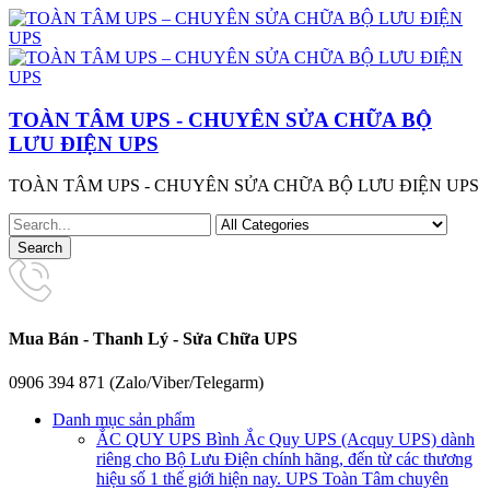
TOÀN TÂM UPS - CHUYÊN SỬA CHỮA BỘ
LƯU ĐIỆN UPS
TOÀN TÂM UPS - CHUYÊN SỬA CHỮA BỘ LƯU ĐIỆN UPS
Mua Bán - Thanh Lý - Sửa Chữa UPS
0906 394 871 (Zalo/Viber/Telegarm)
Danh mục sản phẩm
ẮC QUY UPS
Bình Ắc Quy UPS (Acquy UPS) dành
riêng cho Bộ Lưu Điện chính hãng, đến từ các thương
hiệu số 1 thế giới hiện nay. UPS Toàn Tâm chuyên