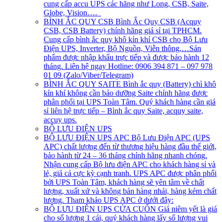
cung cấp accu UPS các hãng như Long, CSB, Saite,
Globe, Vision….
BÌNH ẮC QUY CSB
Bình Ắc Quy CSB (Acquy
CSB, CSB Battery) chính hãng giá sỉ tại TPHCM.
Cung cấp bình ắc quy khô kín khí CSB cho Bộ Lưu
Điện UPS, Inverter, Bộ Nguồn, Viễn thông,…Sản
phẩm được nhập khẩu trực tiếp và được bảo hành 12
tháng. Liên hệ ngay Hotline: 0906 394 871 – 097 978
01 09 (Zalo/Viber/Telegram)
BÌNH ẮC QUY SAITE
Bình ắc quy (Battery) chì khô
kín khí không cần bảo dưỡng Saite chính hãng được
phân phối tại UPS Toàn Tâm. Quý khách hàng cần giá
sỉ liên hệ trực tiếp – Bình ắc quy Saite, acquy saite,
accuy ups.
BỘ LƯU ĐIỆN UPS
BỘ LƯU ĐIỆN UPS APC
Bộ Lưu Điện APC (UPS
APC) chất lượng đến từ thương hiệu hàng đầu thế giới,
bảo hành từ 24 – 36 tháng chính hãng nhanh chóng.
Nhận cung cấp Bộ lưu điện APC cho khách hàng sỉ và
lẻ, giá cả cực kỳ cạnh tranh. UPS APC được phân phối
bởi UPS Toàn Tâm, khách hàng sẽ yên tâm về chất
lượng, xuất xứ và không bán hàng nhái, hàng kém chất
lượng. Tham khảo UPS APC ở dưới đây:
BỘ LƯU ĐIỆN UPS CỬA CUỐN
Giá niêm yết là giá
cho số lượng 1 cái, quý khách hàng lấy số lượng vui