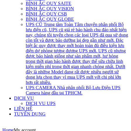
BÌNH ẮC QUY SAITE
BÌNH ẮC QUY VISION
BÌNH ẮC QUY CSB
BÌNH ẮC QUY GLOBE
UPS CŨ
Trung tâm Toàn Tâm chuyên phân phối Bộ
lưu điện cũ, UPS cũ giá rẻ bảo hành chu đáo nhất hiện
nay, chúng tôi tuyển chọn các loại UPS đã qua sử dụng
còn tốt và được bảo dưỡng lại đẹp gần như mới. Đặc
biệt ắc quy được thay mới hoàn toàn đủ điều kiện lưu
điện dự phòng tương đương UPS mới. UPS cũ nhưng
được bảo hành giống như sản phẩm mới, hư hỏng
trong thời gian bảo hành được thay thế sửa chữa linh
kiện miễn phí trong thời gian nhanh chóng nhất. Dưới
đây là những Model đang rất được nhiều người sử
dụng lựa chọn thay vì mua UPS mới với chi phí lớn
hơn rất nhiều.
UPS CAMERA
Nhà phân phối Bộ Lưu Điện UPS
Camera hàng đầu tại TPHCM.
DỊCH VỤ
DICH VU UPS
LIÊN HỆ
TUYỂN DỤNG
Home
My account