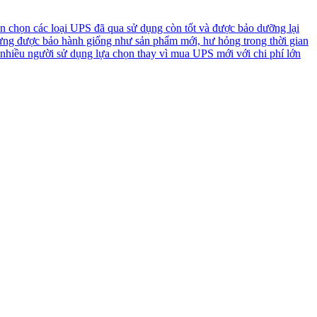
n chọn các loại UPS đã qua sử dụng còn tốt và được bảo dưỡng lại
ưng được bảo hành giống như sản phẩm mới, hư hỏng trong thời gian
 nhiều người sử dụng lựa chọn thay vì mua UPS mới với chi phí lớn