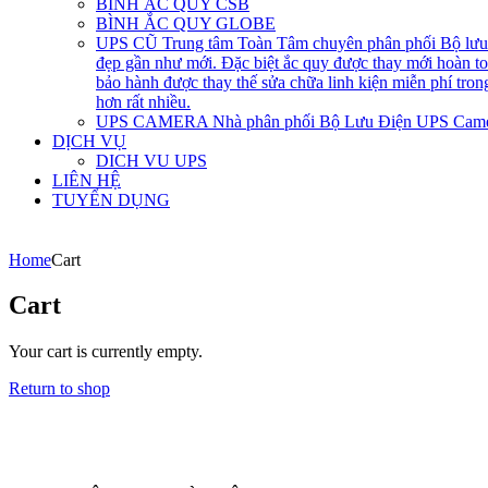
BÌNH ẮC QUY CSB
BÌNH ẮC QUY GLOBE
UPS CŨ
Trung tâm Toàn Tâm chuyên phân phối Bộ lưu đ
đẹp gần như mới. Đặc biệt ắc quy được thay mới hoàn 
bảo hành được thay thế sửa chữa linh kiện miễn phí tro
hơn rất nhiều.
UPS CAMERA
Nhà phân phối Bộ Lưu Điện UPS Came
DỊCH VỤ
DICH VU UPS
LIÊN HỆ
TUYỂN DỤNG
Home
Cart
Cart
Your cart is currently empty.
Return to shop