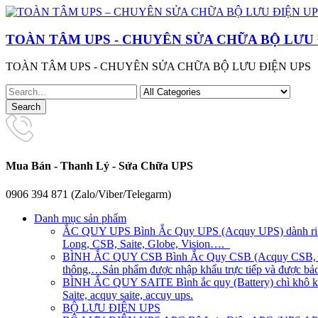
TOÀN TÂM UPS - CHUYÊN SỬA CHỮA BỘ LƯU 
TOÀN TÂM UPS - CHUYÊN SỬA CHỮA BỘ LƯU ĐIỆN UPS
Mua Bán - Thanh Lý - Sửa Chữa UPS
0906 394 871 (Zalo/Viber/Telegarm)
Danh mục sản phẩm
ẮC QUY UPS
Bình Ắc Quy UPS (Acquy UPS) dành riên
Long, CSB, Saite, Globe, Vision….
BÌNH ẮC QUY CSB
Bình Ắc Quy CSB (Acquy CSB, CS
thông,…Sản phẩm được nhập khẩu trực tiếp và được bảo 
BÌNH ẮC QUY SAITE
Bình ắc quy (Battery) chì khô 
Saite, acquy saite, accuy ups.
BỘ LƯU ĐIỆN UPS