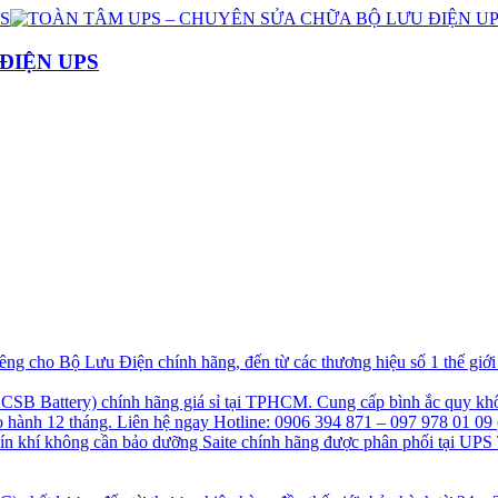
ĐIỆN UPS
g cho Bộ Lưu Điện chính hãng, đến từ các thương hiệu số 1 thế giớ
B Battery) chính hãng giá sỉ tại TPHCM. Cung cấp bình ắc quy khô
hành 12 tháng. Liên hệ ngay Hotline: 0906 394 871 – 097 978 01 09 
kín khí không cần bảo dưỡng Saite chính hãng được phân phối tại UPS 