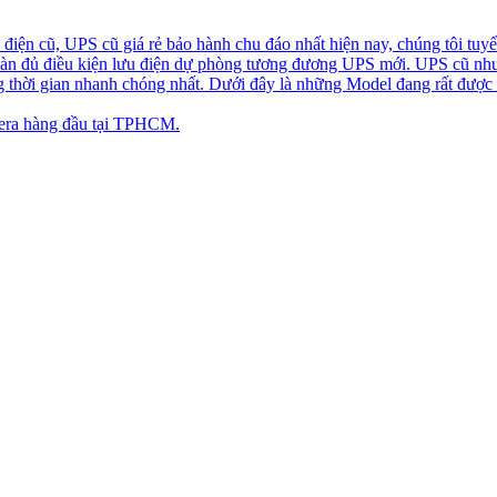
iện cũ, UPS cũ giá rẻ bảo hành chu đáo nhất hiện nay, chúng tôi tuyể
toàn đủ điều kiện lưu điện dự phòng tương đương UPS mới. UPS cũ nh
ng thời gian nhanh chóng nhất. Dưới đây là những Model đang rất được
ra hàng đầu tại TPHCM.