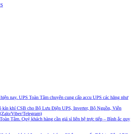
i hiện nay. UPS Toàn Tâm chuyên cung cấp accu UPS các hãng như
 kín khí CSB cho Bộ Lưu Điện UPS, Inverter, Bộ Nguồn, Viễn
(Zalo/Viber/Telegram)
Toàn Tâm. Quý khách hàng cần giá sỉ liên hệ trực tiếp – Bình ắc quy