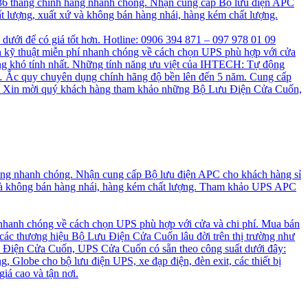
 36 tháng chính hãng nhanh chóng. Nhận cung cấp Bộ lưu điện APC
t lượng, xuất xứ và không bán hàng nhái, hàng kém chất lượng.
n dưới để có giá tốt hơn. Hotline: 0906 394 871 – 097 978 01 09
 kỹ thuật miễn phí nhanh chóng về cách chọn UPS phù hợp với cửa
ng khó tính nhất. Những tính năng ưu việt của IHTECH: Tự động
a, … Ắc quy chuyên dụng chính hãng độ bền lên đến 5 năm. Cung cấp
cao. Xin mời quý khách hàng tham khảo những Bộ Lưu Điện Cửa Cuốn,
hãng nhanh chóng. Nhận cung cấp Bộ lưu điện APC cho khách hàng sỉ
 và không bán hàng nhái, hàng kém chất lượng. Tham khảo UPS APC
 nhanh chóng về cách chọn UPS phù hợp với cửa và chi phí. Mua bán
 các thương hiệu Bộ Lưu Điện Cửa Cuốn lâu đời trên thị trường như
 Điện Cửa Cuốn, UPS Cửa Cuốn có sẵn theo công suất dưới đây:
, Globe cho bộ lưu điện UPS, xe đạp điện, đèn exit, các thiết bị
iá cao và tận nơi.