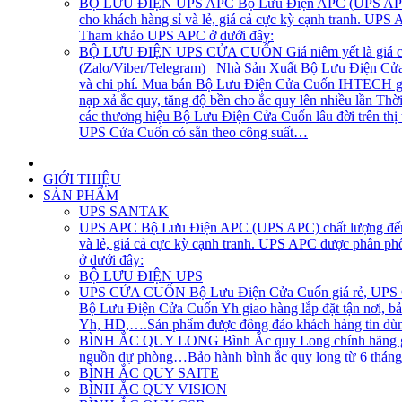
BỘ LƯU ĐIỆN UPS APC
Bộ Lưu Điện APC (UPS APC) 
cho khách hàng sỉ và lẻ, giá cả cực kỳ cạnh tranh. UP
Tham khảo UPS APC ở dưới đây:
BỘ LƯU ĐIỆN UPS CỬA CUỐN
Giá niêm yết là giá 
(Zalo/Viber/Telegram) Nhà Sản Xuất Bộ Lưu Điện Cửa C
và chi phí. Mua bán Bộ Lưu Điện Cửa Cuốn IHTECH giao
nạp xả ắc quy, tăng độ bền cho ắc quy lên nhiều lần Th
các thương hiệu Bộ Lưu Điện Cửa Cuốn lâu đời trên th
UPS Cửa Cuốn có sẵn theo công suất…
GIỚI THIỆU
SẢN PHẨM
UPS SANTAK
UPS APC
Bộ Lưu Điện APC (UPS APC) chất lượng đến t
và lẻ, giá cả cực kỳ cạnh tranh. UPS APC được phân p
ở dưới đây:
BỘ LƯU ĐIỆN UPS
UPS CỬA CUỐN
Bộ Lưu Điện Cửa Cuốn giá rẻ, UPS Cử
Bộ Lưu Điện Cửa Cuốn Yh giao hàng lắp đặt tận nơi, bả
Yh, HD,….Sản phẩm được đông đảo khách hàng tin dùng
BÌNH ẮC QUY LONG
Bình Ắc quy Long chính hãng gi
nguồn dự phòng…Bảo hành bình ắc quy long từ 6 tháng, 1
BÌNH ẮC QUY SAITE
BÌNH ẮC QUY VISION