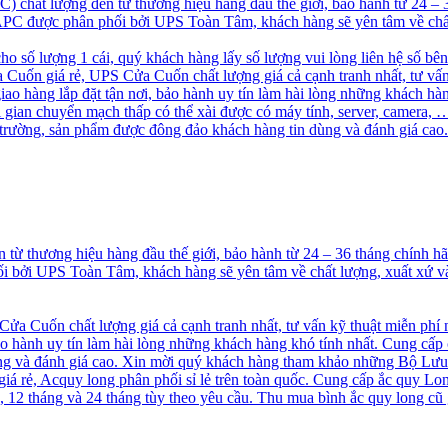
chất lượng đến từ thương hiệu hàng đầu thế giới, bảo hành từ 24 –
S APC được phân phối bởi UPS Toàn Tâm, khách hàng sẽ yên tâm về chấ
cho số lượng 1 cái, quý khách hàng lấy số lượng vui lòng liên hệ số bê
uốn giá rẻ, UPS Cửa Cuốn chất lượng giá cả cạnh tranh nhất, tư vấn
 hàng lắp đặt tận nơi, bảo hành uy tín làm hài lòng những khách hà
ời gian chuyển mạch thấp có thể xài được có máy tính, server, camer
ị trường, sản phẩm được đông đảo khách hàng tin dùng và đánh giá 
ừ thương hiệu hàng đầu thế giới, bảo hành từ 24 – 36 tháng chính 
hối bởi UPS Toàn Tâm, khách hàng sẽ yên tâm về chất lượng, xuất xứ
a Cuốn chất lượng giá cả cạnh tranh nhất, tư vấn kỹ thuật miễn phí
o hành uy tín làm hài lòng những khách hàng khó tính nhất. Cung cấp
 và đánh giá cao. Xin mời quý khách hàng tham khảo những Bộ Lưu
á rẻ, Acquy long phân phối sỉ lẻ trên toàn quốc. Cung cấp ắc quy Long
2 tháng và 24 tháng tùy theo yêu cầu. Thu mua bình ắc quy long cũ g